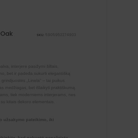
. Oak
5905952274903
SKU:
va, interjere pasižymi šiltais,
umo, bet ir padeda sukurti elegantišką
grindjuostės „Linela“ – tai puikus
as medžiagas, bet išlaikyti praktiškumą.
iniams, tiek moderniems interjerams, nes
 su kitais dekoro elementais.
o užsakymo pateikimo, iki
tikinkite, kad pakuotė nepažeista,