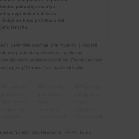
ažeistos pakuotėje esantys
ilių nepriimkite ir iš karto
šsiųsime kitus profilius o dėl
jerių tarnyba.
s"), pasirinkite apačioje, prie mygtuko "Į krepšelį"
ildomus produktus pažymėkite ir jų kiekius
 prie kiekvieno papildomo produkto. Pasirinkus visus
s mygtuką "Į krepšelį" visi pasirinkti kiekiai
Original
Current
djuostės "Linela". Oak Newcastle
€
8.47
€
6.65