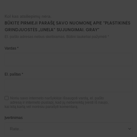
Kol kas atsiliepimų nėra.
BŪKITE PIRMIEJI PARAŠĘ SAVO NUOMONĘ APIE “PLASTIKINĖS
GRINDJUOSTĖS „LINELA” SUJUNGIMAI. GRAY”
El. pašto adresas nebus skelbiamas.
Būtini laukeliai pažymėti
*
Vardas
*
El. paštas
*
Noriu savo interneto naršyklėje išsaugoti vardą, el. pašto
adresą ir interneto puslapį, kad jų nebereiktų įvesti iš naujo,
kai kitą kartą vėl norėsiu parašyti komentarą.
Įvertinimas