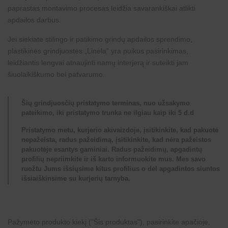
paprastas montavimo procesas leidžia savarankiškai atlikti
apdailos darbus.
Jei siekiate stilingo ir patikimo grindų apdailos sprendimo,
plastikinės grindjuostės „Linela” yra puikus pasirinkimas,
leidžiantis lengvai atnaujinti namų interjerą ir suteikti jam
šiuolaikiškumo bei patvarumo.
Šių grindjuosčių pristatymo terminas, nuo užsakymo
pateikimo, iki pristatymo trunka ne ilgiau kaip iki 5 d.d
Pristatymo metu, kurjerio akivaizdoje, įsitikinkite, kad pakuotė
nepažeista, radus pažeidimą, įsitikinkite, kad nėra pažeistos
pakuotėje esantys gaminiai. Radus pažeidimų, apgadintų
profilių nepriimkite ir iš karto informuokite mus. Mes savo
ruožtu Jums išsiųsime kitus profilius o dėl apgadintos siuntos
išsiaiškinsime su kurjerių tarnyba.
Pažymėto produkto kiekį ("Šis produktas"), pasirinkite apačioje,