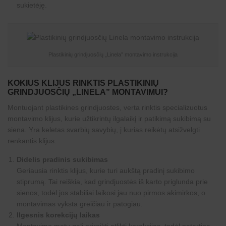
sukietėję.
Plastikinių grindjuosčių „Linela” montavimo instrukcija
KOKIUS KLIJUS RINKTIS PLASTIKINIŲ
GRINDJUOSČIŲ „LINELA” MONTAVIMUI?
Montuojant plastikines grindjuostes, verta rinktis specializuotus
montavimo klijus, kurie užtikrintų ilgalaikį ir patikimą sukibimą su
siena. Yra keletas svarbių savybių, į kurias reikėtų atsižvelgti
renkantis klijus:
Didelis pradinis sukibimas
Geriausia rinktis klijus, kurie turi aukštą pradinį sukibimo
stiprumą. Tai reiškia, kad grindjuostės iš karto priglunda prie
sienos, todėl jos stabiliai laikosi jau nuo pirmos akimirkos, o
montavimas vyksta greičiau ir patogiau.
Ilgesnis korekcijų laikas