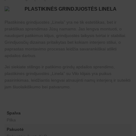
Plastikinės grindjuostės „Linela” yra ne tik estetiškas, bet ir
praktiškas sprendimas Jūsų namams. Jas lengva montuoti, o
naudojant patikimus klijus, grindjuostės laikysis tvirtai ir stabiliai.
Grindjuosčių dizainas pritaikytas bet kokiam interjero stiliui, o
paprastas montavimo procesas leidžia savarankiškai atlikti
apdailos darbus.
Jei siekiate stilingo ir patikimo grindų apdailos sprendimo,
plastikinės grindjuostės „Linela” su Vilo klijais yra puikus
pasirinkimas, leidžiantis lengvai atnaujinti namų interjerą ir suteikti
jam šiuolaikiškumo bei patvarumo.
Spalva
Pilka
Pakuotė