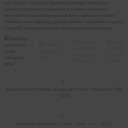
prie mygtuko "Į krepšelį" esančiame laukelyje. Reikalingus
papildomus produktus pažymėkite ir jų kiekius nustatykite
analogiškuose laukeliuose prie kiekvieno papildomo produkto.
Pasirinkus visus reikalingų produktų kiekius ir paspaudus mygtuką
"Į krepšelį" visi pasirinkti kiekiai nukeliaus į krepšelio puslapį.
P
l
Šis produktas:
Plastikinės grindjuostės "Linela" Sujungimai. Gray
a
s
€
2.07
t
i
k
i
P
n
l
ė
Original
Current
Plastikinės grindjuostės "Linela". Gray
€
8.47
€
6.65
a
s