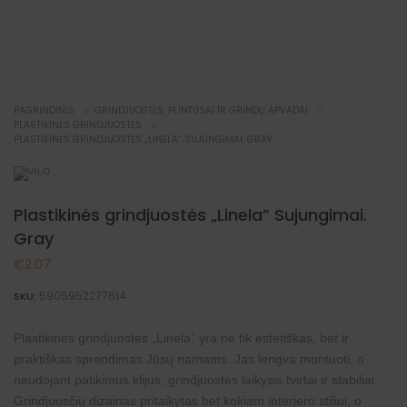
NAUJIENA
PAGRINDINIS
GRINDJUOSTĖS, PLINTUSAI IR GRINDŲ APVADAI
PLASTIKINĖS GRINDJUOSTĖS
PLASTIKINĖS GRINDJUOSTĖS „LINELA” SUJUNGIMAI. GRAY
Plastikinės grindjuostės „Linela” Sujungimai.
Gray
€
2.07
5905952277614
SKU:
Plastikinės grindjuostės „Linela” yra ne tik estetiškas, bet ir
praktiškas sprendimas Jūsų namams. Jas lengva montuoti, o
naudojant patikimus klijus, grindjuostės laikysis tvirtai ir stabiliai.
Grindjuosčių dizainas pritaikytas bet kokiam interjero stiliui, o