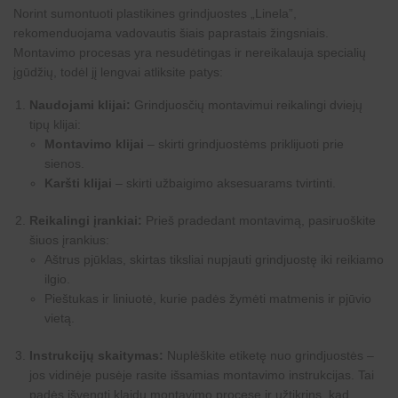
Norint sumontuoti
plastikines grindjuostes
„Linela”,
rekomenduojama vadovautis šiais paprastais žingsniais.
Montavimo procesas yra nesudėtingas ir nereikalauja specialių
įgūdžių, todėl jį lengvai atliksite patys:
Naudojami klijai:
Grindjuosčių montavimui reikalingi dviejų
tipų klijai:
Montavimo klijai
– skirti grindjuostėms priklijuoti prie
sienos.
Karšti klijai
– skirti užbaigimo aksesuarams tvirtinti.
Reikalingi įrankiai:
Prieš pradedant montavimą, pasiruoškite
šiuos įrankius:
Aštrus pjūklas, skirtas tiksliai nupjauti grindjuostę iki reikiamo
ilgio.
Pieštukas ir liniuotė, kurie padės žymėti matmenis ir pjūvio
vietą.
Instrukcijų skaitymas:
Nuplėškite etiketę nuo grindjuostės –
jos vidinėje pusėje rasite išsamias montavimo instrukcijas. Tai
padės išvengti klaidų montavimo procese ir užtikrins, kad