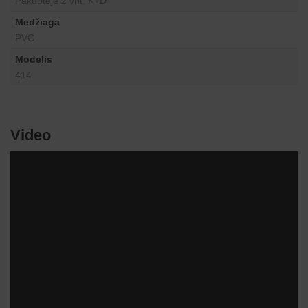
Pakuotėje 2 vnt. K+D
Medžiaga
PVC
Modelis
414
Video