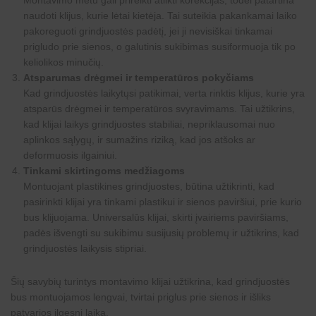
Montavimo metu gali prireikti atlikti korekcijas, todėl patartina
naudoti klijus, kurie lėtai kietėja. Tai suteikia pakankamai laiko
pakoreguoti grindjuostės padėtį, jei ji nevisiškai tinkamai
prigludo prie sienos, o galutinis sukibimas susiformuoja tik po
keliolikos minučių.
Atsparumas drėgmei ir temperatūros pokyčiams
Kad grindjuostės laikytųsi patikimai, verta rinktis klijus, kurie yra
atsparūs drėgmei ir temperatūros svyravimams. Tai užtikrins,
kad klijai laikys grindjuostes stabiliai, nepriklausomai nuo
aplinkos sąlygų, ir sumažins riziką, kad jos atšoks ar
deformuosis ilgainiui.
Tinkami skirtingoms medžiagoms
Montuojant plastikines grindjuostes, būtina užtikrinti, kad
pasirinkti klijai yra tinkami plastikui ir sienos paviršiui, prie kurio
bus klijuojama. Universalūs klijai, skirti įvairiems paviršiams,
padės išvengti su sukibimu susijusių problemų ir užtikrins, kad
grindjuostės laikysis stipriai.
Šių savybių turintys montavimo klijai užtikrina, kad grindjuostės
bus montuojamos lengvai, tvirtai priglus prie sienos ir išliks
patvarios ilgesnį laiką.