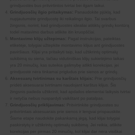
grindjuostės bus pritvirtintos tvirtai bei ilgam laikui.
Grindjuosčių ilgio pritaikymas:
Panaudokite pjūklą, kad
nupjautumėte grindjuostę iki reikalingo ilgio. Tai svarbus
žingsnis, norint, kad grindjuostės idealiai atitiktų grindų kontūrą
todėl matavimo darbus atlikite itin kruopščiai.
Montavimo klijų užtepimas:
Pagal instrukcijas, pateiktas
etiketėje, tolygiai užtepkite montavimo klijus ant grindjuostės
paviršiaus. Klijai yra pritaikyti taip, kad užtikrintų optimalų
sukibimą su siena, tačiau vidutiniškas klijų sukietėjimo laikas
yra 20 minučių, kas suteikia galimybę atlikti korekcijas, jei
grindjuostė nėra tinkamai prigludus prie sienos ar grindų.
Aksesuarų tvirtinimas su karštais klijais:
Prie grindjuosčių
pridėti aksesuarai tvirtinami naudojant karštus klijus. Šis
žingsnis padeda užtikrinti, kad apdailos elementai laikysis tvirtai
ir netyčia nebus nuspardyti vaikštant po patalpas.
Grindjuosčių priklijavimas:
Pritvirtinkite grindjuostes su
pritvirtintais aksesuarais prie sienos ir lengvai prispauskite.
Šiame etape naudokite pakankamą jėgą, kad klijai tolygiai
paskirstytų ir užtikrintų optimalų sukibimą. Jei reikia, atlikite
korekcijas per pirmas 20 minučių, kol klijai dar nėra visiškai