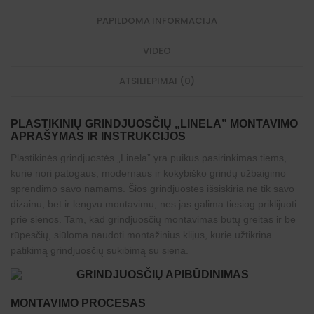
u
m
ž
PAPILDOMA INFORMACIJA
p
d
a
e
s
n
VIDEO
.
g
G
i
r
ATSILIEPIMAI (0)
m
a
a
y
i
.
PLASTIKINIŲ GRINDJUOSČIŲ „LINELA” MONTAVIMO
G
APRAŠYMAS IR INSTRUKCIJOS
r
a
Plastikinės grindjuostės „Linela” yra puikus pasirinkimas tiems,
y
kurie nori patogaus, modernaus ir kokybiško grindų užbaigimo
sprendimo savo namams. Šios grindjuostės išsiskiria ne tik savo
dizainu, bet ir lengvu montavimu, nes jas galima tiesiog priklijuoti
prie sienos. Tam, kad grindjuosčių montavimas būtų greitas ir be
rūpesčių, siūloma naudoti montažinius klijus, kurie užtikrina
patikimą grindjuosčių sukibimą su siena.
MONTAVIMO PROCESAS