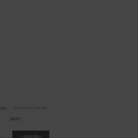
LIAI
VALYTI
Į KREPŠELĮ
+