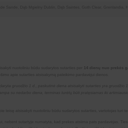
ide Sande, Dąb Mgielny Dublin, Dąb Saintes, Goth Clear, Grenlandia, 
isakyti nuotoliniu būdu sudarytos sutarties per
14 dienų nuo prekės 
šimo apie sutarties atsisakymą pateikimo pardavėjui dienos.
aryta gruodžio 1 d., paskutinė diena atsisakyti sutarties yra gruodžio 15
utampa su nedarbo diena, terminas turėtų būti pratęsiamas iki artimiaus
e teisę atsisakyti nuotoliniu būdu sudarytos sutarties, vartotojas turi te
ėjui, nebent sutartyje numatyta, kad prekes atsiima pats pardavėjas. Tie