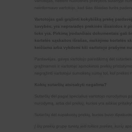
vartotojas, nebent nuotolinės prekybos sutartyje numa
neinformavo vartotojo, kad šias išlaidas turės padeng
Vartotojas gali grąžinti kokybišką prekę pardavė
savybės, yra nepraradęs prekinės išvaizdos ir pi
toks yra. Pirkimą įrodančiais dokumentais gali b
kortelės sąskaitos išrašas, mokėjimo kortelės sk
keičiama arba vykdomi kiti vartotojo prašyme nur
Pardavėjas, gavęs vartotojo pareiškimą dėl sutarties
grąžinamos ir vartotojo apmokėtos prekių pristatymo 
negrąžinti vartotojui sumokėtų sumų tol, kol prekės 
Kokių sutarčių atsisakyti negalima?
Sutarčių dėl pagal specialius vartotojo nurodymus pa
nurodymą, arba dėl prekių, kurios yra aiškiai prita
Sutarčių dėl supakuotų prekių, kurios buvo išpakuotos
Į šių prekių grupę turėtų įeiti tokios prekės, kurių 