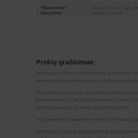
"Masterline"
Biała, Crotone, Dąb Hv
dangteliai
Sosna Morgins
Prekių gražinimas
Vartotojas turi teisę, nenurodydamas priežasties, ats
nedelsdamas, ne vėliau kaip per 14 dienų nuo prane
Pavyzdžiui, jeigu sutartis dėl prekės pirkimo buvo sud
paskutinė diena, kurią galima atsisakyti sutarties s
nebūtinai sutampa su prekės grąžinimo terminu.
Jeigu pardavėjas nepateikė vartotojui informacijos api
Vartotojas turi išsiųsti arba perduoti prekes pardav