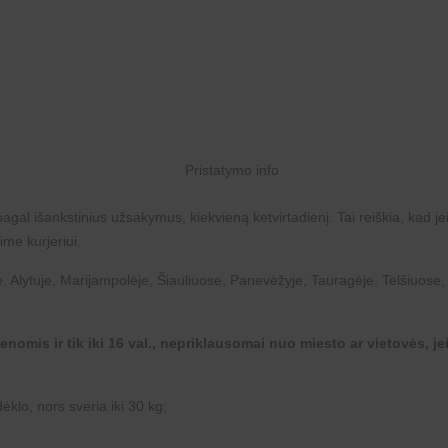
agal išankstinius užsakymus, kiekvieną ketvirtadienį. Tai reiškia, kad je
ime kurjeriui.
, Alytuje, Marijampolėje, Šiauliuose, Panevėžyje, Tauragėje, Telšiuose,
nomis ir tik iki 16 val., nepriklausomai nuo miesto ar vietovės, jei
klo, nors sveria iki 30 kg;