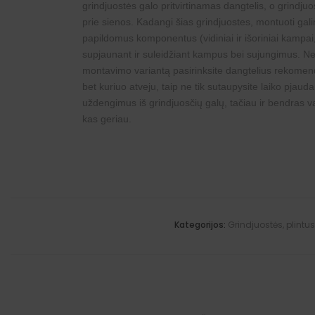
grindjuostės galo pritvirtinamas dangtelis, o grindjuo
prie sienos. Kadangi šias grindjuostes, montuoti gal
papildomus komponentus (
vidiniai
ir
išoriniai kampai
supjaunant ir suleidžiant kampus bei sujungimus. Ne
montavimo variantą pasirinksite dangtelius rekome
bet kuriuo atveju, taip ne tik sutaupysite laiko pjaud
uždengimus iš grindjuosčių galų, tačiau ir bendras v
kas geriau.
Kategorijos:
Grindjuostės, plintu