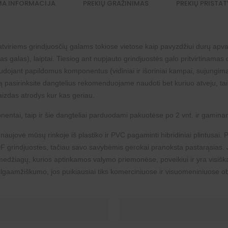
MA INFORMACIJA
PREKIŲ GRAŽINIMAS
PREKIŲ PRISTA
 atviriems grindjuosčių galams tokiose vietose kaip pavyzdžiui durų apv
tas galas), laiptai. Tiesiog ant nupjauto grindjuostės galo pritvirtinamas 
naudojant papildomus komponentus (
vidiniai
ir
išoriniai kampai
,
sujungima
pasirinksite dangtelius rekomenduojame naudoti bet kuriuo atveju, taip
aizdas atrodys kur kas geriau.
onentai, taip ir šie dangteliai parduodami pakuotėse po 2 vnt. ir gaminami
 naujovė mūsų rinkoje iš plastiko ir
PVC
pagaminti hibridiniai plintusai
 grindjuostes
, tačiau savo savybėmis gerokai pranoksta pastarąsias
edžiagų, kurios aptinkamos valymo priemonėse, poveikiui ir yra visiškai
lgaamžiškumo, jos puikiausiai tiks komerciniuose ir visuomeniniuose obje