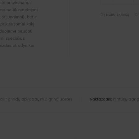
stė pritvirtinama
dangteliai
quantity
ima ne tik naudojant
Į NORŲ SĄRAŠĄ
,
sujungimai
), bet ir
priklausomai kokį
nduojame naudoti
ami specialius
aizdas atrodys kur
sai ir grindų apvadai
,
PVC grindjuostės
Raktažodis:
Plintusų dangt