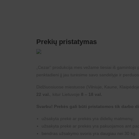
Prekių pristatymas
„
Cezar
“ produkcija mes vežame tiesiai iš gamintojo p
penktadieni jį jau turėsime savo sandėlyje ir perduos
Didžiuosiuose miestuose (Vilniuje, Kaune, Klaipėdoje
22 val.
, kitur Lietuvoje
8 – 18 val.
Svarbu! Prekės gali būti pristatomos tik darbo die
užsakyta prekė ar prekės yra didelių matmenų;
užsakyta prekė ar prekės yra pakuojamos ant padė
bendras užsakymo svoris yra daugiau nei 30 kg.