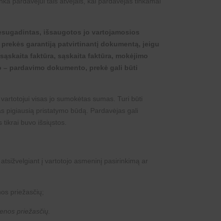
nka pardavėjui tais atvejais, kai pardavėjas tinkamai
 nesugadintas, išsaugotos jo vartojamosios
 prekės garantiją patvirtinantį dokumentą, jeigu
sąskaita faktūra, sąskaita faktūra, mokėjimo
mo – pardavimo dokumento, prekė gali būti
 vartotojui visas jo sumokėtas sumas. Turi būti
as pigiausią pristatymo būdą. Pardavėjas gali
tikrai buvo išsiųstos.
tsižvelgiant į vartotojo asmeninį pasirinkimą ar
nos priežasčių;
ienos priežasčių.