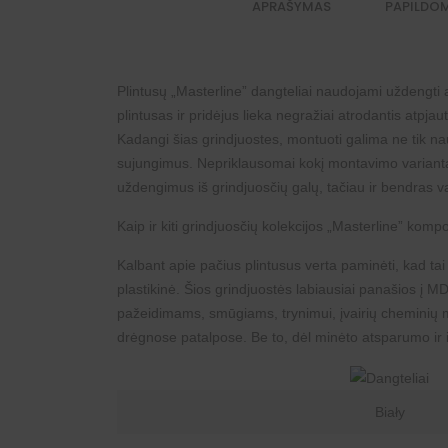
APRAŠYMAS
PAPILDO
Plintusų „Masterline” dangteliai naudojami uždengti
plintusas ir pridėjus lieka negražiai atrodantis atpjau
Kadangi šias grindjuostes, montuoti galima ne tik 
sujungimus. Nepriklausomai kokį montavimo variantą 
uždengimus iš grindjuosčių galų, tačiau ir bendras v
Kaip ir kiti grindjuosčių kolekcijos „Masterline” komp
Kalbant apie pačius plintusus verta paminėti, kad tai
plastikinė. Šios grindjuostės labiausiai panašios į
MDF
pažeidimams, smūgiams, trynimui, įvairių cheminių m
drėgnose patalpose. Be to, dėl minėto atsparumo ir i
Biały