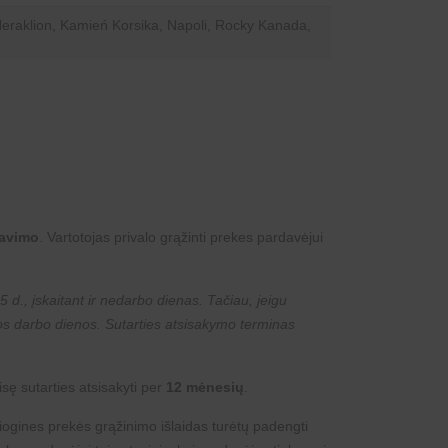
Heraklion, Kamień Korsika, Napoli, Rocky Kanada,
gavimo
. Vartotojas privalo grąžinti prekes pardavėjui
 d., įskaitant ir nedarbo dienas. Tačiau, jeigu
ios darbo dienos. Sutarties atsisakymo terminas
isę sutarties atsisakyti per
12 mėnesių
.
siogines prekės grąžinimo išlaidas turėtų padengti