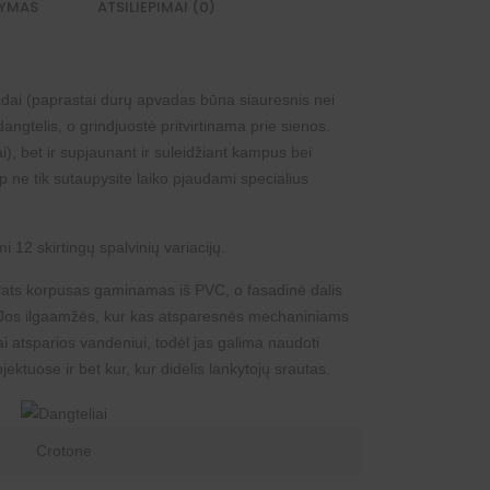
TYMAS
ATSILIEPIMAI (0)
adai (paprastai durų apvadas būna siauresnis nei
dangtelis, o grindjuostė pritvirtinama prie sienos.
i
), bet ir supjaunant ir suleidžiant kampus bei
 ne tik sutaupysite laiko pjaudami specialius
 12 skirtingų spalvinių variacijų.
. Pats korpusas gaminamas iš PVC, o fasadinė dalis
. Jos ilgaamžės, kur kas atsparesnės mechaniniams
 atsparios vandeniui, todėl jas galima naudoti
ktuose ir bet kur, kur didelis lankytojų srautas.
Crotone