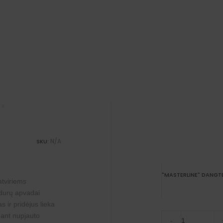
N/A
SKU:
"MASTERLINE" DANGTE
atviriems
 durų apvadai
 ir pridėjus lieka
Plintusų
g ant nupjauto
-
"Masterline"