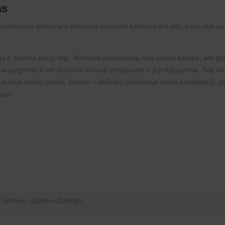
as
ontavimo būdas yra plintusus montuoti tvirtinant ant klijų ir naudoti 
ams ir žinoma pačių
klijų
. Montuoti pradedama nuo vidinio kampo, ant grind
 sujungimas ir vėl dedama sekanti grindjuostė ir ji priklijuojama. Taip da
ų pusėje kairės pusės, kitame – dešinės (pakuotėje rasite komplektą). p
mpas.
plintuso galams uždengti.