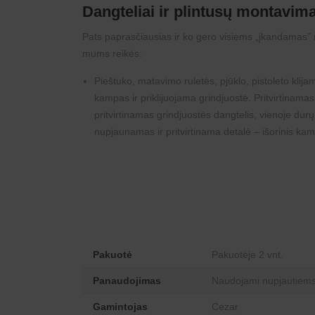
Dangteliai ir plintusų montavim
Pats paprasčiausias ir ko gero visiems „įkandamas” m
mums reikės:
Pieštuko, matavimo ruletės, pjūklo, pistoleto klij
kampas ir priklijuojama grindjuostė. Pritvirtinamas
pritvirtinamas grindjuostės dangtelis, vienoje dur
nupjaunamas ir pritvirtinama detalė – išorinis ka
Pakuotė
Pakuotėje 2 vnt.
Panaudojimas
Naudojami nupjautiems 
Gamintojas
Cezar