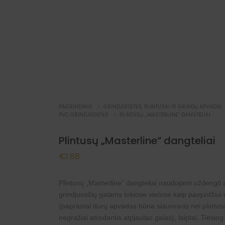
PAGRINDINIS
GRINDJUOSTĖS, PLINTUSAI IR GRINDŲ APVADAI
PVC GRINDJUOSTĖS
PLINTUSŲ „MASTERLINE” DANGTELIAI
Plintusų „Masterline” dangteliai
€
1.88
Plintusų „Masterline” dangteliai naudojami uždengti 
grindjuosčių galams tokiose vietose kaip pavyzdžiui
(paprastai durų apvadas būna siauresnis nei plintusas
negražiai atrodantis atpjautas galas), laiptai. Tiesio