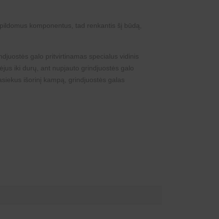
papildomus komponentus, tad renkantis šį būdą,
juostės galo pritvirtinamas specialus vidinis
ėjus iki durų, ant nupjauto grindjuostės galo
asiekus išorinį kampą, grindjuostės galas