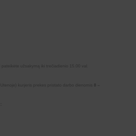
i pateikėte užsakymą iki trečiadienio 15.00 val.
 Utenoje) kurjeris prekes pristato darbo dienomis
8 –
: