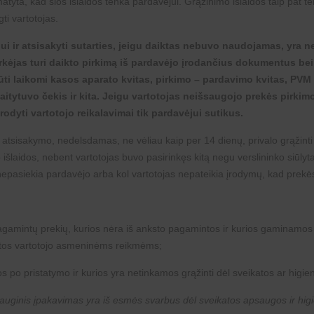
tyta, kad šios išlaidos tenka pardavėjui. Grąžinimo išlaidos taip pat te
ti vartotojas.
jui ir atsisakyti sutarties, jeigu daiktas nebuvo naudojamas, yra
rkėjas turi daikto pirkimą iš pardavėjo įrodančius dokumentus bei
ūti laikomi kasos aparato kvitas, pirkimo – pardavimo kvitas, PVM 
aitytuvo čekis ir kita. Jeigu vartotojas neišsaugojo prekės pirki
odyti vartotojo reikalavimai tik pardavėjui sutikus.
 atsisakymo, nedelsdamas, ne vėliau kaip per 14 dienų, privalo grąžinti
išlaidos, nebent vartotojas buvo pasirinkęs kitą negu verslininko siūlyt
nepasiekia pardavėjo arba kol vartotojas nepateikia įrodymų, kad prekės 
gamintų prekių, kurios nėra iš anksto pagamintos ir kurios gaminamos a
ikytos vartotojo asmeninėms reikmėms;
 po pristatymo ir kurios yra netinkamos grąžinti dėl sveikatos ar higie
apsauginis įpakavimas yra iš esmės svarbus dėl sveikatos apsaugos ir hig