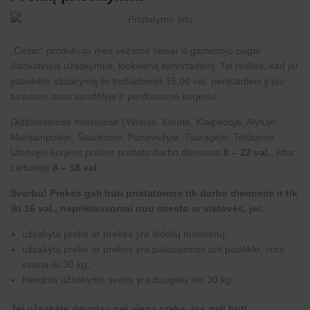
„
Cezar
“ produkcija mes vežame tiesiai iš gamintojo pagal
išankstinius užsakymus, kiekvieną ketvirtadienį. Tai reiškia, kad jei
pateikėte užsakymą iki trečiadienio 15.00 val. penktadieni jį jau
turėsime savo sandėlyje ir perduosime kurjeriui.
Didžiuosiuose miestuose (Vilniuje, Kaune, Klaipėdoje, Alytuje,
Marijampolėje, Šiauliuose, Panevėžyje, Tauragėje, Telšiuose,
Utenoje) kurjeris prekes pristato darbo dienomis
8 – 22 val.
, kitur
Lietuvoje
8 – 18 val.
Svarbu! Prekės gali būti pristatomos tik darbo dienomis ir tik
iki 16 val., nepriklausomai nuo miesto ar vietovės, jei:
užsakyta prekė ar prekės yra didelių matmenų;
užsakyta prekė ar prekės yra pakuojamos ant padėklo, nors
sveria iki 30 kg;
bendras užsakymo svoris yra daugiau nei 30 kg.
Jei užsakėte daugiau nei vieną prekę, jos gali būti