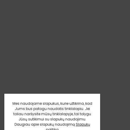
Mes naudojame slapukus, kurie užtikrina, kad
Jums bus patogu naudotis tinklalapiu. Jei
toliau naršysite mūsų tinklalapyje, tai tolygu
Jūsų sutikimui su slapukų naudojimu.
Daugiau apie slapukų naudojimą
Slapukų
politika