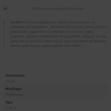
Svarbu!
Polistireno grindjuostės dažnai yra painiojamos su
poliuretano grindjuostėmis, tad norime atkreipti jūsų dėmesį į tai jog
grindjuostės, pagamintos iš polistireno yra kur kas mažiau
lanksčios, lyginant su poliuretano grindjuostėmis. Užtat jos kur kas
kietesnės, jų paviršius tvirtas kai tuo tarpu poliuretano grindjuostės
paviršiu gana lengvai galima įspausti kietu daiktu.
Gamintojas
Cezar
Medžiaga
Polistirenas
Ilgis
2.44 m.