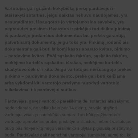
Vartotojas gali grąžinti kokybišką prekę pardavėjui ir
atsisakyti sutarties, jeigu daiktas nebuvo naudojamas, yra
nesugadintas, išsaugotos jo vartojamosios savybės, yra
nepraradęs prekinės išvaizdos ir pirkėjas turi daikto pirkimą
iš pardavėjo įrodančius dokumentus bei prekės garantiją
patvirtinantį dokumentą, jeigu toks yra. Pirkimą įrodančiais
dokumentais gali būti laikomi kasos aparato kvitas, pirkimo
– pardavimo kvitas, PVM sąskaita faktūra, sąskaita faktūra,
mokėjimo kortelės sąskaitos išrašas, mokėjimo kortelės
skaitytuvo čekis ir kita. Jeigu vartotojas neišsaugojo prekės
pirkimo – pardavimo dokumento, prekė gali būti keičiama
arba vykdomi kiti vartotojo prašyme nurodyti vartotojo
reikalavimai tik pardavėjui sutikus.
Pardavėjas, gavęs vartotojo pareiškimą dėl sutarties atsisakymo,
nedelsdamas, ne vėliau kaip per 14 dienų, privalo grąžinti
vartotojui visas jo sumokėtas sumas. Turi būti grąžinamos ir
vartotojo apmokėtos prekių pristatymo išlaidos, nebent vartotojas
buvo pasirinkęs kitą negu verslininko siūlytas pigiausią pristatymo
būdą. Pardavėjas gali negrąžinti vartotojui sumokėtų sumų tol, kol