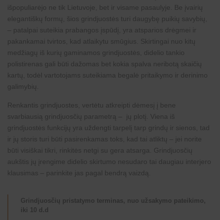
išpopuliarėjo ne tik Lietuvoje, bet ir visame pasaulyje. Be įvairių
elegantiškų formų, šios grindjuostės turi daugybę puikių savybių,
– patalpai suteikia prabangos įspūdį, yra atsparios drėgmei ir
pakankamai tvirtos, kad atlaikytu smūgius. Skirtingai nuo kitų
medžiagų iš kurių gaminamos grindjuostės, didelio tankio
polistirenas gali būti dažomas bet kokia spalva neribotą skaičių
kartų, todėl vartotojams suteikiama begalė pritaikymo ir
derinimo
galimybių
.
Renkantis grindjuostes, vertėtu atkreipti dėmesį į bene
svarbiausią grindjuosčių parametrą – jų plotį. Viena iš
grindjuostės funkcijų yra uždengti tarpelį tarp grindų ir sienos, tad
ir jų storis turi būti pasirenkamas toks, kad tai atliktų – jei norite
būti visiškai tikri, rinkitės netgi su gera atsarga. Grindjuosčių
aukštis jų įrengime didelio skirtumo nesudaro tai daugiau interjero
klausimas – parinkite jas pagal bendrą vaizdą.
Grindjuosčių pristatymo terminas, nuo užsakymo pateikimo,
iki 10 d.d