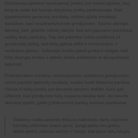
Dažniausiai pjovimui naudojamas įrankis yra metalo pjūklas, kurį
lengvai rasite bet kurioje statybinių prekių parduotuvėje. Kad
pasiektumėte geriausią rezultatą, rinkitės pjūklą smulkiais
dantukais, kad nesudraskytumėte grindjuostės. Svarbu atkreipti
dėmesį, kad, geležtė nebūtų dažyta, kad ant pjaunamo paviršiaus
neliktų dažų pėdsakų. Taip pat patartina rinktis aukštesnį už
grindjuostę pjūklą, kad būtų galima atlikti ir horizontalius, ir
vertikalius pjūvius. Galiausiai svarbu pjauti greitai ir staigiai, kad
būtų išvengta trinties ir didelio tankio polistireno ar duropolimero
lydymosi.
Profesionaliam meistrui, montuojančiam
polistireno grindjuostes
,
norint pasiekti optimalų rezultatą, svarbu turėti tinkamus įrankius.
Vienas iš tokių įrankių yra skersinio pjovimo staklės, kuris gali
užtikrinti, kad grindjuostė būtų nupjauta idealiai tiesi. Jei neturite
skersinio pjūklo, galite jį išsinuomoti įrankių nuomos punktuose.
Staklėms svarbu pasirinkti diską su maksimaliu dantų skaičiumi,
kad būtų užtikrintas švarus pjūvis. Įjungę pjūklą visu greičiu,
atlikite greitus judesius aukštyn ir žemyn, kad pjūvis būtų tolygus.