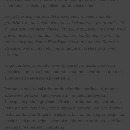
sutarties atsisakymą pateikimo pardavėjui dienos.
Pavyzdžiui, jeigu sutartis dėl prekės pirkimo buvo sudaryta
gruodžio 1 d., paskutinė diena atsisakyti sutarties yra gruodžio 15
d., įskaitant ir nedarbo dienas. Tačiau, jeigu paskutinė diena, kurią
galima atsisakyti sutarties sutampa su nedarbo diena, terminas
turėtų būti pratęsiamas iki artimiausios darbo dienos. Sutarties
atsisakymo terminas nebūtinai sutampa su prekės grąžinimo
terminu.
Jeigu pardavėjas nepateikė vartotojui informacijos apie teisę
atsisakyti nuotoliniu būdu sudarytos sutarties, vartotojas turi teisę
sutarties atsisakyti per
12 mėnesių
.
Vartotojas turi išsiųsti arba perduoti prekes pardavėjui, nebent
sutartyje numatyta, kad prekes atsiima pats pardavėjas.
Tiesiogines prekės grąžinimo išlaidas turėtų padengti vartotojas,
nebent nuotolinės prekybos sutartyje numatyta, kad šios išlaidos
tenka pardavėjui. Grąžinimo išlaidos taip pat tenka pardavėjui tais
atvejais, kai pardavėjas tinkamai neinformavo vartotojo, kad šias
išlaidas turės padengti vartotojas.