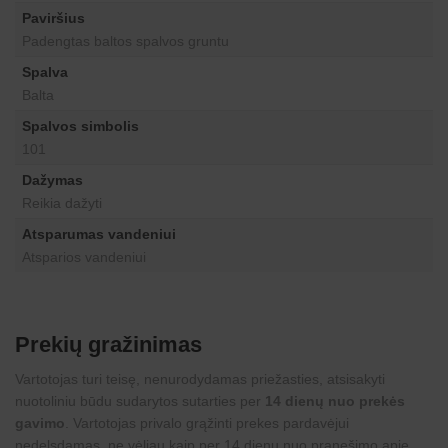
Paviršius
Padengtas baltos spalvos gruntu
Spalva
Balta
Spalvos simbolis
101
Dažymas
Reikia dažyti
Atsparumas vandeniui
Atsparios vandeniui
Prekių gražinimas
Vartotojas turi teisę, nenurodydamas priežasties, atsisakyti
nuotoliniu būdu sudarytos sutarties per
14 dienų nuo prekės
gavimo
. Vartotojas privalo grąžinti prekes pardavėjui
nedelsdamas, ne vėliau kaip per 14 dienų nuo pranešimo apie