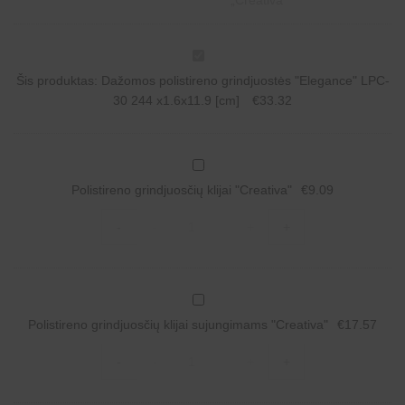
D
a
Šis produktas:
Dažomos polistireno grindjuostės "Elegance" LPC-
ž
o
30 244 x1.6x11.9 [cm]
€
33.32
m
o
s
p
P
o
o
l
Polistireno grindjuosčių klijai "Creativa"
€
9.09
l
i
i
s
Polistireno
s
-
-
+
+
t
grindjuosčių
t
i
klijai
i
r
"Creativa"
r
e
quantity
e
n
n
P
o
o
o
g
g
Polistireno grindjuosčių klijai sujungimams "Creativa"
€
17.57
l
r
r
i
i
Polistireno
i
s
n
-
-
+
+
grindjuosčių
n
t
d
klijai
d
i
j
sujungimams
j
r
u