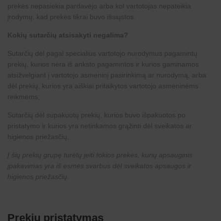
prekės nepasiekia pardavėjo arba kol vartotojas nepateikia
įrodymų, kad prekės tikrai buvo išsiųstos.
Kokių sutarčių atsisakyti negalima?
Sutarčių dėl pagal specialius vartotojo nurodymus pagamintų
prekių, kurios nėra iš anksto pagamintos ir kurios gaminamos
atsižvelgiant į vartotojo asmeninį pasirinkimą ar nurodymą, arba
dėl prekių, kurios yra aiškiai pritaikytos vartotojo asmeninėms
reikmėms;
Sutarčių dėl supakuotų prekių, kurios buvo išpakuotos po
pristatymo ir kurios yra netinkamos grąžinti dėl sveikatos ar
higienos priežasčių;
Į šių prekių grupę turėtų įeiti tokios prekės, kurių apsauginis
įpakavimas yra iš esmės svarbus dėl sveikatos apsaugos ir
higienos priežasčių.
Prekių pristatymas