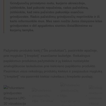
Grindjuosčių pristatymo metu, kurjerio akivaizdoje,
įsitikinkite, kad pakuotė nepažeista, radus pažeidimą,
įsitikinkite, kad nėra pažeistos pakuotėje esančios
grindjuostės. Radus pažeidimų grindjuosčių nepriimkite ir iš
karto informuokite mus. Mes savo ruožtu Jums išsiųsime kitas
grindjuostes o dėl apgadintos siuntos išsiaiškinsime su
kurjerių tarnyba.
Pažymėto produkto kiekį ("Šis produktas"), pasirinkite apačioje,
prie mygtuko "Į krepšelį" esančiame laukelyje. Reikalingus
papildomus produktus pažymėkite ir jų kiekius nustatykite
analogiškuose laukeliuose prie kiekvieno papildomo produkto.
Pasirinkus visus reikalingų produktų kiekius ir paspaudus mygtuką
"Į krepšelį" visi pasirinkti kiekiai nukeliaus į krepšelio puslapį.