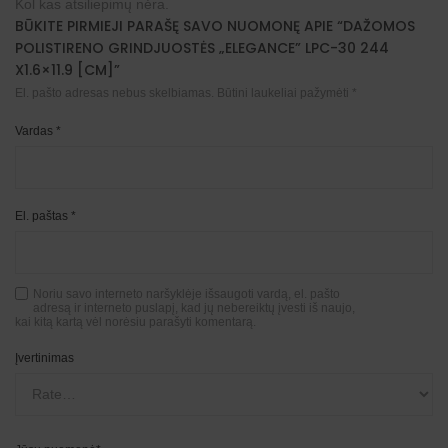
Kol kas atsiliepimų nėra.
BŪKITE PIRMIEJI PARAŠĘ SAVO NUOMONĘ APIE “DAŽOMOS
POLISTIRENO GRINDJUOSTĖS „ELEGANCE” LPC-30 244
X1.6×11.9 [CM]”
El. pašto adresas nebus skelbiamas.
Būtini laukeliai pažymėti
*
Vardas
*
El. paštas
*
Noriu savo interneto naršyklėje išsaugoti vardą, el. pašto
adresą ir interneto puslapį, kad jų nebereiktų įvesti iš naujo,
kai kitą kartą vėl norėsiu parašyti komentarą.
Įvertinimas