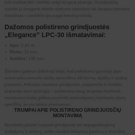
būti visiškai tikri, rinkitės netgi su gera atsarga. Grindjuosčių
aukštis jų įrengime didelio skirtumo nesudaro tai daugiau interjero
klausimas – parinkite jas pagal bendrą vaizdą.
Dažomos polistireno grindjuostės
„Elegance” LPC-30 išmatavimai:
Ilgis:
2,44 m.
Plotis:
16 mm.
Aukštis:
138 mm.
Šiandien galima užtikrintai teigti, kad polistireno gaminiai tapo
universaliu remonto darbų sprendimu dėl formų, dydžių ir spalvų
įvairovės. Anksčiau naudota grindjuostė, pagaminta iš medžio,
praranda savo pozicijas – polistireną daug lengviau montuoti,
montavimo būdą galima pasirinkti atsižvelgiant į kambario sienų
specifiką, jis yra labiau prieinamas.
TRUMPAI APIE POLISTIRENO GRINDJUOSČIŲ
MONTAVIMĄ
Norėdami gražiai nupjauti grindjuostę be nepageidaujamų
išsilydymų ir skilimų, turite naudoti tinkamus įrankius ir metodus.