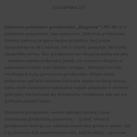
ATSILIEPIMAI (0)
Dažomos polistireno grindjuostės „Elegance” LPC-30
tai iš
polistireno pagamintos, taip vadinamos, dažomos grindjuostės.
Bendrai paėmus tai gana naujas produktas, kurį greitai
išpopuliarėjo ne tik Lietuvoje, bet ir visame pasaulyje. Be įvairių
elegantiškų formų, šios grindjuostės turi daugybę puikių savybių,
– patalpai suteikia prabangos įspūdį, yra atsparios drėgmei ir
pakankamai tvirtos, kad atlaikytu smūgius. Skirtingai nuo kitų
medžiagų iš kurių gaminamos grindjuostės, didelio tankio
polistirenas gali būti dažomas bet kokia spalva neribotą skaičių
kartų, todėl vartotojams suteikiama begalė pritaikymo ir
derinimo
galimybių
. Kai kuriuose šių grindjuosčių modeliuose taip pat yra
galimybė paslėpti laidus.
Renkantis grindjuostes, vertėtu atkreipti dėmesį į bene
svarbiausią grindjuosčių parametrą – jų plotį. Viena iš
grindjuostės funkcijų yra uždengti tarpelį tarp grindų ir sienos, tad
ir jų storis turi būti pasirenkamas toks, kad tai atliktų – jei norite