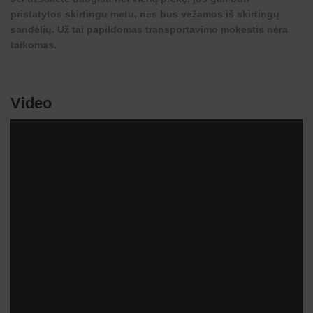
pristatytos skirtingu metu, nes bus vežamos iš skirtingų
sandėlių. Už tai papildomas transportavimo mokestis nėra
taikomas.
Video