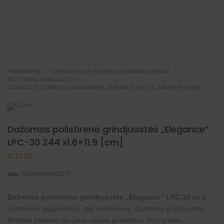
PAGRINDINIS
GRINDJUOSTĖS, PLINTUSAI IR GRINDŲ APVADAI
POLISTIRENO GRINDJUOSTĖS
DAŽOMOS POLISTIRENO GRINDJUOSTĖS „ELEGANCE” LPC-30 244 X1.6×11.9 [CM]
Dažomos polistireno grindjuostės „Elegance”
LPC-30 244 x1.6×11.9 [cm]
€
33.32
5904584863271
SKU:
Dažomos polistireno grindjuostės „Elegance” LPC-30
tai iš
polistireno pagamintos, taip vadinamos, dažomos grindjuostės.
Bendrai paėmus tai gana naujas produktas, kurį greitai