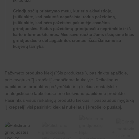
iki 10 d.d
Grindjuosčių pristatymo metu, kurjerio akivaizdoje,
įsitikinkite, kad pakuotė nepažeista, radus pažeidimą,
įsitikinkite, kad nėra pažeistos pakuotėje esančios
grindjuostės. Radus pažeidimų grindjuosčių nepriimkite ir iš
karto informuokite mus. Mes savo ruožtu Jums išsiųsime kitas
grindjuostes o dėl apgadintos siuntos išsiaiškinsime su
kurjerių tarnyba.
Pažymėto produkto kiekį ("Šis produktas"), pasirinkite apačioje,
prie mygtuko "Į krepšelį" esančiame laukelyje. Reikalingus
papildomus produktus pažymėkite ir jų kiekius nustatykite
analogiškuose laukeliuose prie kiekvieno papildomo produkto.
Pasirinkus visus reikalingų produktų kiekius ir paspaudus mygtuką
"Į krepšelį" visi pasirinkti kiekiai nukeliaus į krepšelio puslapį.