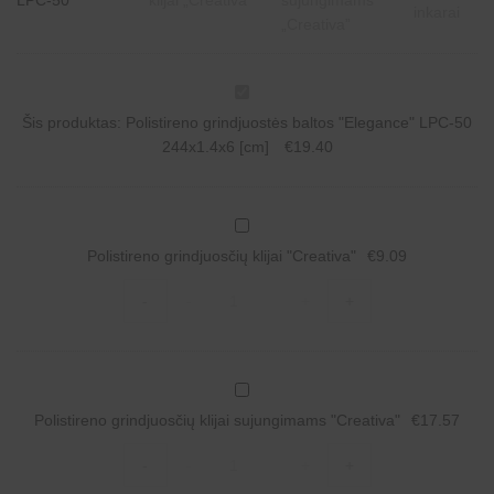
P
o
Šis produktas:
Polistireno grindjuostės baltos "Elegance" LPC-50
l
i
244x1.4x6 [cm]
€
19.40
s
t
i
r
P
e
o
n
Polistireno grindjuosčių klijai "Creativa"
€
9.09
l
o
i
g
Polistireno
s
-
-
+
+
r
grindjuosčių
t
i
klijai
i
n
"Creativa"
r
d
quantity
e
j
n
P
u
o
o
o
g
Polistireno grindjuosčių klijai sujungimams "Creativa"
€
17.57
l
s
r
i
t
Polistireno
i
s
ė
-
-
+
+
grindjuosčių
n
t
s
klijai
d