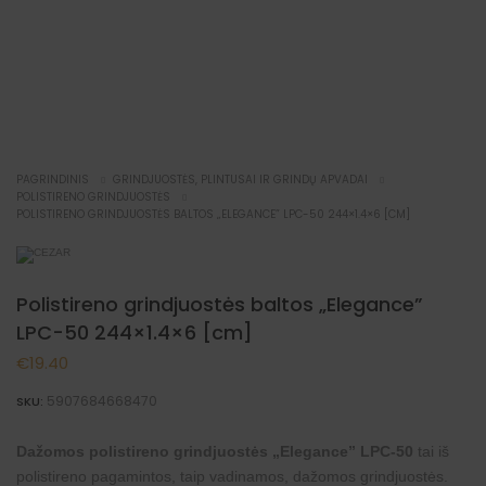
PAGRINDINIS
GRINDJUOSTĖS, PLINTUSAI IR GRINDŲ APVADAI
POLISTIRENO GRINDJUOSTĖS
POLISTIRENO GRINDJUOSTĖS BALTOS „ELEGANCE” LPC-50 244×1.4×6 [CM]
Polistireno grindjuostės baltos „Elegance”
LPC-50 244×1.4×6 [cm]
€
19.40
5907684668470
SKU:
Dažomos polistireno grindjuostės „Elegance” LPC-50
tai iš
polistireno pagamintos, taip vadinamos, dažomos grindjuostės.