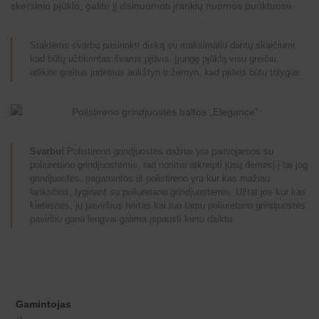
skersinio pjūklo, galite jį išsinuomoti įrankių nuomos punktuose.
Staklėms svarbu pasirinkti diską su maksimaliu dantų skaičiumi,
kad būtų užtikrintas švarus pjūvis. Įjungę pjūklą visu greičiu,
atlikite greitus judesius aukštyn ir žemyn, kad pjūvis būtų tolygus.
Svarbu!
Polistireno grindjuostės dažnai yra painiojamos su
poliuretano grindjuostėmis, tad norime atkreipti jūsų dėmesį į tai jog
grindjuostės, pagamintos iš polistireno yra kur kas mažiau
lanksčios, lyginant su poliuretano grindjuostėmis. Užtat jos kur kas
kietesnės, jų paviršius tvirtas kai tuo tarpu poliuretano grindjuostės
paviršiu gana lengvai galima įspausti kietu daiktu.
Gamintojas