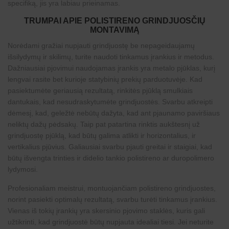
specifiką, jis yra labiau prieinamas.
TRUMPAI APIE POLISTIRENO GRINDJUOSČIŲ
MONTAVIMĄ
Norėdami gražiai nupjauti grindjuostę be nepageidaujamų
išsilydymų ir skilimų, turite naudoti tinkamus įrankius ir metodus.
Dažniausiai pjovimui naudojamas įrankis yra metalo pjūklas, kurį
lengvai rasite bet kurioje statybinių prekių parduotuvėje. Kad
pasiektumėte geriausią rezultatą, rinkitės pjūklą smulkiais
dantukais, kad nesudraskytumėte grindjuostės. Svarbu atkreipti
dėmesį, kad, geležtė nebūtų dažyta, kad ant pjaunamo paviršiaus
neliktų dažų pėdsakų. Taip pat patartina rinktis aukštesnį už
grindjuostę pjūklą, kad būtų galima atlikti ir horizontalius, ir
vertikalius pjūvius. Galiausiai svarbu pjauti greitai ir staigiai, kad
būtų išvengta trinties ir didelio tankio polistireno ar duropolimero
lydymosi.
Profesionaliam meistrui, montuojančiam
polistireno grindjuostes
,
norint pasiekti optimalų rezultatą, svarbu turėti tinkamus įrankius.
Vienas iš tokių įrankių yra skersinio pjovimo staklės, kuris gali
užtikrinti, kad grindjuostė būtų nupjauta idealiai tiesi. Jei neturite