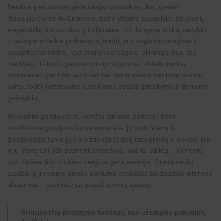
Bendrai paėmus tai gana naujas produktas, kurį greitai
išpopuliarėjo ne tik Lietuvoje, bet ir visame pasaulyje. Be įvairių
elegantiškų formų, šios grindjuostės turi daugybę puikių savybių,
– patalpai suteikia prabangos įspūdį, yra atsparios drėgmei ir
pakankamai tvirtos, kad atlaikytu smūgius. Skirtingai nuo kitų
medžiagų iš kurių gaminamos grindjuostės, didelio tankio
polistirenas gali būti dažomas bet kokia spalva neribotą skaičių
kartų, todėl vartotojams suteikiama begalė pritaikymo ir
derinimo
galimybių
.
Renkantis grindjuostes, vertėtu atkreipti dėmesį į bene
svarbiausią grindjuosčių parametrą – jų plotį. Viena iš
grindjuostės funkcijų yra uždengti tarpelį tarp grindų ir sienos, tad
ir jų storis turi būti pasirenkamas toks, kad tai atliktų – jei norite
būti visiškai tikri, rinkitės netgi su gera atsarga. Grindjuosčių
aukštis jų įrengime didelio skirtumo nesudaro tai daugiau interjero
klausimas – parinkite jas pagal bendrą vaizdą.
Grindjuosčių pristatymo terminas, nuo užsakymo pateikimo,