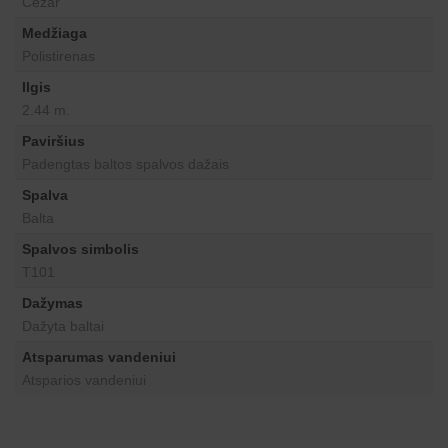
Cezar
Medžiaga
Polistirenas
Ilgis
2.44 m.
Paviršius
Padengtas baltos spalvos dažais
Spalva
Balta
Spalvos simbolis
T101
Dažymas
Dažyta baltai
Atsparumas vandeniui
Atsparios vandeniui