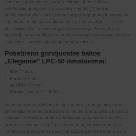
Renkantis grindjuostes, vertėtu atkreipti dėmesį į bene
svarbiausią grindjuosčių parametrą – jų plotį. Viena iš
grindjuostės funkcijų yra uždengti tarpelį tarp grindų ir sienos, tad
ir jų storis turi būti pasirenkamas toks, kad tai atliktų – jei norite
būti visiškai tikri, rinkitės netgi su gera atsarga. Grindjuosčių
aukštis jų įrengime didelio skirtumo nesudaro tai daugiau interjero
klausimas – parinkite jas pagal bendrą vaizdą.
Polistireno grindjuostės baltos
„Elegance” LPC-50 išmatavimai:
Ilgis:
2,44 m.
Plotis:
14 mm.
Aukštis:
60 mm.
Spalva:
balta (RAL 9003)
Šiandien galima užtikrintai teigti, kad polistireno gaminiai tapo
universaliu remonto darbų sprendimu dėl formų, dydžių ir spalvų
įvairovės. Anksčiau naudota grindjuostė, pagaminta iš medžio,
praranda savo pozicijas – polistireną daug lengviau montuoti,
montavimo būdą galima pasirinkti atsižvelgiant į kambario sienų