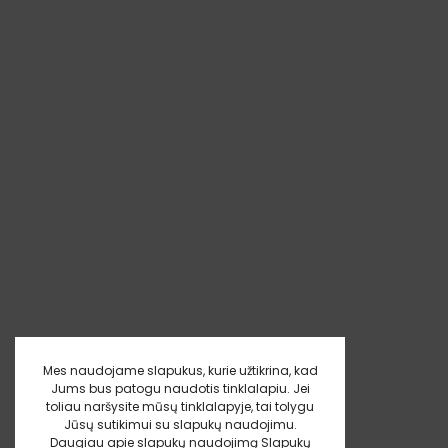
Mes naudojame slapukus, kurie užtikrina, kad
Jums bus patogu naudotis tinklalapiu. Jei
toliau naršysite mūsų tinklalapyje, tai tolygu
Jūsų sutikimui su slapukų naudojimu.
Daugiau apie slapukų naudojimą
Slapukų