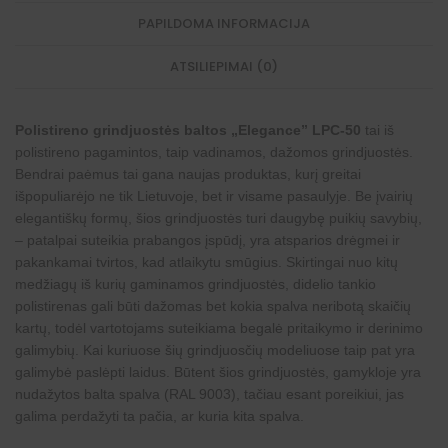
g
PAPILDOMA INFORMACIJA
r
i
n
ATSILIEPIMAI (0)
d
j
u
o
Polistireno grindjuostės baltos „Elegance” LPC-50
tai iš
s
polistireno pagamintos, taip vadinamos, dažomos grindjuostės.
t
ė
Bendrai paėmus tai gana naujas produktas, kurį greitai
m
išpopuliarėjo ne tik Lietuvoje, bet ir visame pasaulyje. Be įvairių
s
elegantiškų formų, šios grindjuostės turi daugybę puikių savybių,
– patalpai suteikia prabangos įspūdį, yra atsparios drėgmei ir
pakankamai tvirtos, kad atlaikytu smūgius. Skirtingai nuo kitų
medžiagų iš kurių gaminamos grindjuostės, didelio tankio
polistirenas gali būti dažomas bet kokia spalva neribotą skaičių
kartų, todėl vartotojams suteikiama begalė pritaikymo ir
derinimo
galimybių
. Kai kuriuose šių grindjuosčių modeliuose taip pat yra
galimybė paslėpti laidus. Būtent šios grindjuostės, gamykloje yra
nudažytos balta spalva (RAL 9003), tačiau esant poreikiui, jas
galima perdažyti ta pačia, ar kuria kita spalva.