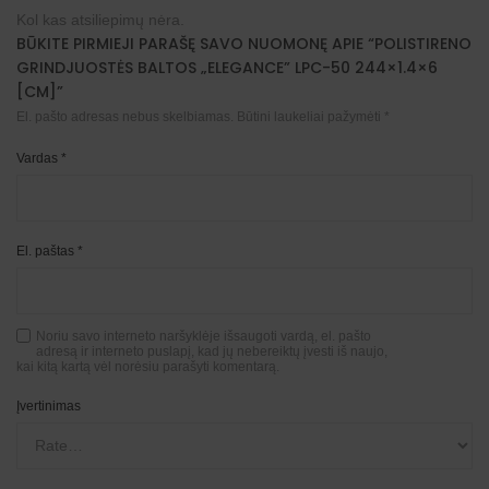
Kol kas atsiliepimų nėra.
BŪKITE PIRMIEJI PARAŠĘ SAVO NUOMONĘ APIE “POLISTIRENO
GRINDJUOSTĖS BALTOS „ELEGANCE” LPC-50 244×1.4×6
[CM]”
El. pašto adresas nebus skelbiamas.
Būtini laukeliai pažymėti
*
Vardas
*
El. paštas
*
Noriu savo interneto naršyklėje išsaugoti vardą, el. pašto
adresą ir interneto puslapį, kad jų nebereiktų įvesti iš naujo,
kai kitą kartą vėl norėsiu parašyti komentarą.
Įvertinimas