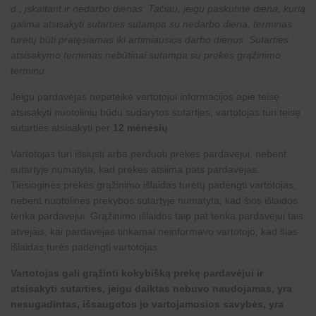
d., įskaitant ir nedarbo dienas. Tačiau, jeigu paskutinė diena, kurią
galima atsisakyti sutarties sutampa su nedarbo diena, terminas
turėtų būti pratęsiamas iki artimiausios darbo dienos. Sutarties
atsisakymo terminas nebūtinai sutampa su prekės grąžinimo
terminu.
Jeigu pardavėjas nepateikė vartotojui informacijos apie teisę
atsisakyti nuotoliniu būdu sudarytos sutarties, vartotojas turi teisę
sutarties atsisakyti per
12 mėnesių
.
Vartotojas turi išsiųsti arba perduoti prekes pardavėjui, nebent
sutartyje numatyta, kad prekes atsiima pats pardavėjas.
Tiesiogines prekės grąžinimo išlaidas turėtų padengti vartotojas,
nebent nuotolinės prekybos sutartyje numatyta, kad šios išlaidos
tenka pardavėjui. Grąžinimo išlaidos taip pat tenka pardavėjui tais
atvejais, kai pardavėjas tinkamai neinformavo vartotojo, kad šias
išlaidas turės padengti vartotojas.
Vartotojas gali grąžinti kokybišką prekę pardavėjui ir
atsisakyti sutarties, jeigu daiktas nebuvo naudojamas, yra
nesugadintas, išsaugotos jo vartojamosios savybės, yra