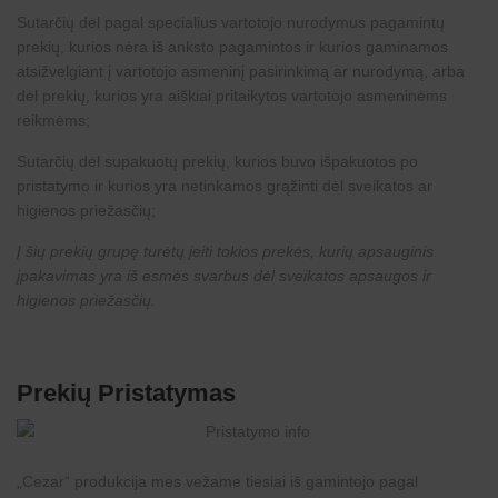
Sutarčių dėl pagal specialius vartotojo nurodymus pagamintų
prekių, kurios nėra iš anksto pagamintos ir kurios gaminamos
atsižvelgiant į vartotojo asmeninį pasirinkimą ar nurodymą, arba
dėl prekių, kurios yra aiškiai pritaikytos vartotojo asmeninėms
reikmėms;
Sutarčių dėl supakuotų prekių, kurios buvo išpakuotos po
pristatymo ir kurios yra netinkamos grąžinti dėl sveikatos ar
higienos priežasčių;
Į šių prekių grupę turėtų įeiti tokios prekės, kurių apsauginis
įpakavimas yra iš esmės svarbus dėl sveikatos apsaugos ir
higienos priežasčių.
Prekių Pristatymas
„
Cezar
“ produkcija mes vežame tiesiai iš gamintojo pagal