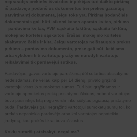
nepraradęs prekinės išvaizdos ir pirkėjas turi daikto pirkimą
iš pardavėjo įrodančius dokumentus bei prekės garantiją
patvirtinantį dokumentą, jeigu toks yra. Pirkimą įrodančiais
dokumentais gali būti laikomi kasos aparato kvitas, pirkimo
– pardavimo kvitas, PVM sąskaita faktūra, sąskaita faktūra,
mokėjimo kortelės sąskaitos išrašas, mokėjimo kortelės
skaitytuvo čekis ir kita. Jeigu vartotojas neišsaugojo prekės
pirkimo – pardavimo dokumento, prekė gali būti keičiama
arba vykdomi kiti vartotojo prašyme nurodyti vartotojo
reikalavimai tik pardavėjui sutikus.
Pardavėjas, gavęs vartotojo pareiškimą dėl sutarties atsisakymo,
nedelsdamas, ne vėliau kaip per 14 dienų, privalo grąžinti
vartotojui visas jo sumokėtas sumas. Turi būti grąžinamos ir
vartotojo apmokėtos prekių pristatymo išlaidos, nebent vartotojas
buvo pasirinkęs kitą negu verslininko siūlytas pigiausią pristatymo
būdą. Pardavėjas gali negrąžinti vartotojui sumokėtų sumų tol, kol
prekės nepasiekia pardavėjo arba kol vartotojas nepateikia
įrodymų, kad prekės tikrai buvo išsiųstos.
Kokių sutarčių atsisakyti negalima?