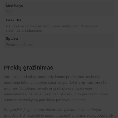
Medžiaga
PVC
Paskirtis
Naudojami vidiniuose kampuose montuojant "Premium"
sistemos grindjuostes
Spalva
Pekano riešutas
Prekių gražinimas
Vartotojas turi teisę, nenurodydamas priežasties, atsisakyti
nuotoliniu būdu sudarytos sutarties per
14 dienų nuo prekės
gavimo
. Vartotojas privalo grąžinti prekes pardavėjui
nedelsdamas, ne vėliau kaip per 14 dienų nuo pranešimo apie
sutarties atsisakymą pateikimo pardavėjui dienos.
Pavyzdžiui, jeigu sutartis dėl prekės pirkimo buvo sudaryta
gruodžio 1 d., paskutinė diena atsisakyti sutarties yra gruodžio 15