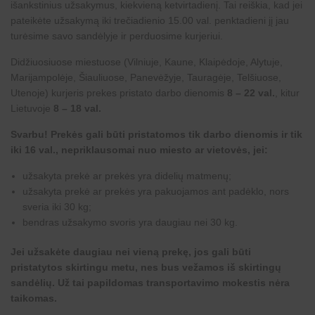
išankstinius užsakymus, kiekvieną ketvirtadienį. Tai reiškia, kad jei
pateikėte užsakymą iki trečiadienio 15.00 val. penktadieni jį jau
turėsime savo sandėlyje ir perduosime kurjeriui.
Didžiuosiuose miestuose (Vilniuje, Kaune, Klaipėdoje, Alytuje,
Marijampolėje, Šiauliuose, Panevėžyje, Tauragėje, Telšiuose,
Utenoje) kurjeris prekes pristato darbo dienomis
8 – 22 val.
, kitur
Lietuvoje
8 – 18 val.
Svarbu! Prekės gali būti pristatomos tik darbo dienomis ir tik
iki 16 val., nepriklausomai nuo miesto ar vietovės, jei:
užsakyta prekė ar prekės yra didelių matmenų;
užsakyta prekė ar prekės yra pakuojamos ant padėklo, nors
sveria iki 30 kg;
bendras užsakymo svoris yra daugiau nei 30 kg.
Jei užsakėte daugiau nei vieną prekę, jos gali būti
pristatytos skirtingu metu, nes bus vežamos iš skirtingų
sandėlių. Už tai papildomas transportavimo mokestis nėra
taikomas.