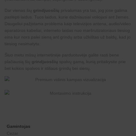
Dar vienas šių
grindjuosčių
privalumas yra tas, jog jose galima
paslėpti laidus. Tuos laidus, kurie dažniausiai voliojasi ant žemės.
Daugeliui pažįstama problema kaip televizijos antena, audio/video
aparatūros kabeliai, interneto laidas nuo maršrutizatoriaus tiesiog
eina kur nors palei sieną ant grindų arba užkištas už baldų, kad jo
tiesiog nesimatytu.
Šiuo metu mūsų internetinėje parduotuvėje galite rasti bene
plačiausią šių
grindjuosčių
spalvų gamą, kurią pritaikysite prie
bet kokios spalvos ir stiliaus grindų bei sienų.
Gamintojas
Cezar