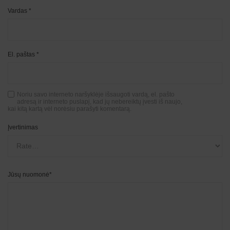
Vardas
*
El. paštas
*
Noriu savo interneto naršyklėje išsaugoti vardą, el. pašto
adresą ir interneto puslapį, kad jų nebereiktų įvesti iš naujo,
kai kitą kartą vėl norėsiu parašyti komentarą.
Įvertinimas
Jūsų nuomonė
*