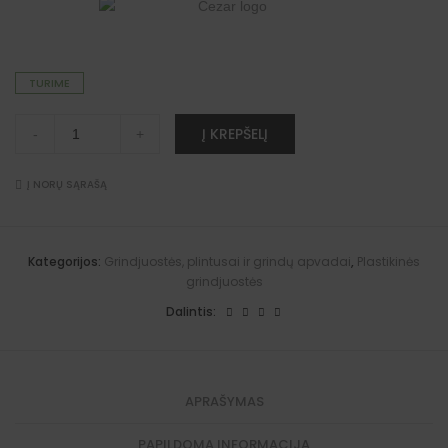
TURIME
"Premium"
A
Į KREPŠELĮ
-
+
grindjuosčių
l
vidinis
t
kampas
e
(Pekano
Į NORŲ SĄRAŠĄ
r
riešutas)
n
quantity
a
t
i
Kategorijos:
Grindjuostės, plintusai ir grindų apvadai
,
Plastikinės
v
grindjuostės
e
:
Dalintis:
APRAŠYMAS
PAPILDOMA INFORMACIJA