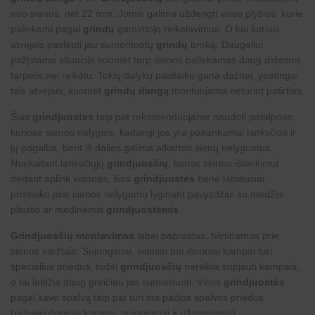
nuo sienos, net 22 mm. Jomis galima uždengti visus plyšius, kurie
paliekami pagal
grindų
gamintojo reikalavimus. O kai kuriais
atvejais paslėpti jau sumontuotų
grindų
broką. Daugeliui
pažįstama situacija kuomet tarp sienos paliekamas daug didesnis
tarpelis nei reikėtu. Tokių dalykų pasitaiko gana dažnai, ypatingai
tais atvejais, kuomet
grindų dangą
montuojama neturint patirties.
Šias
grindjuostes
taip pat rekomenduojame naudoti patalpose,
kuriose sienos nelygios, kadangi jos yra pakankamai lanksčios ir
jų pagalba, bent iš dalies galima atkartoti sienų nelygumus.
Neskaitant lanksčiųjų
grindjuosčių
, kurios skirtos išlenkimui
dedant aplink kolonas, šios
grindjuostės
bene labiausiai
prisitaiko prie sienos nelygumų lyginant pavyzdžiui su medžio
plaušo ar medinėmis
grindjuostėmis
.
Grindjuosčių montavimas
labai paprastas, tvirtinamos prie
sienos varžtais. Sujungimai, vidiniai bei išoriniai kampai turi
specialius priedus, todėl
grindjuosčių
nereikia supjauti kampais,
o tai leidžia daug greičiau jas sumontuoti. Visos
grindjuostės
pagal savo spalvą taip pat turi tos pačios spalvos priedus
(vidiniai/išoriniai kampai, sujungimai ir uždengimai).