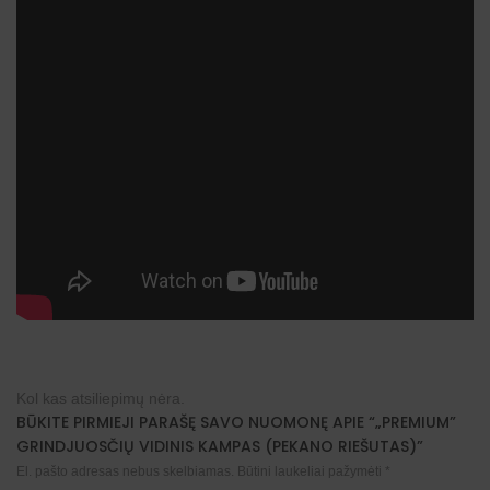
Kol kas atsiliepimų nėra.
BŪKITE PIRMIEJI PARAŠĘ SAVO NUOMONĘ APIE “„PREMIUM”
GRINDJUOSČIŲ VIDINIS KAMPAS (PEKANO RIEŠUTAS)”
El. pašto adresas nebus skelbiamas.
Būtini laukeliai pažymėti
*