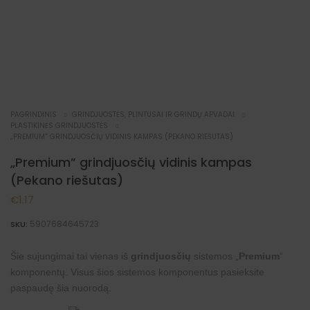
PAGRINDINIS
GRINDJUOSTĖS, PLINTUSAI IR GRINDŲ APVADAI
PLASTIKINĖS GRINDJUOSTĖS
„PREMIUM” GRINDJUOSČIŲ VIDINIS KAMPAS (PEKANO RIEŠUTAS)
„Premium” grindjuosčių vidinis kampas
(Pekano riešutas)
€
1.17
5907684645723
SKU:
Šie sujungimai tai vienas iš
grindjuosčių
sistemos „
Premium
“
komponentų. Visus šios sistemos komponentus pasieksite
paspaudę šia
nuorodą
.