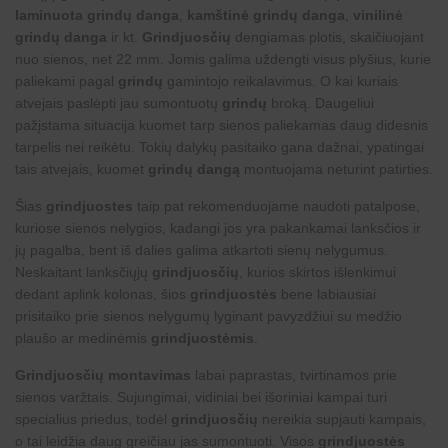
laminuota grindų danga
,
kamštinė grindų danga
,
vinilinė
grindų danga
ir kt.
Grindjuosčių
dengiamas plotis, skaičiuojant
nuo sienos, net 22 mm. Jomis galima uždengti visus plyšius, kurie
paliekami pagal
grindų
gamintojo reikalavimus. O kai kuriais
atvejais paslėpti jau sumontuotų
grindų
broką. Daugeliui
pažįstama situacija kuomet tarp sienos paliekamas daug didesnis
tarpelis nei reikėtu. Tokių dalykų pasitaiko gana dažnai, ypatingai
tais atvejais, kuomet
grindų dangą
montuojama neturint patirties.
Šias
grindjuostes
taip pat rekomenduojame naudoti patalpose,
kuriose sienos nelygios, kadangi jos yra pakankamai lanksčios ir
jų pagalba, bent iš dalies galima atkartoti sienų nelygumus.
Neskaitant lanksčiųjų
grindjuosčių
, kurios skirtos išlenkimui
dedant aplink kolonas, šios
grindjuostės
bene labiausiai
prisitaiko prie sienos nelygumų lyginant pavyzdžiui su medžio
plaušo ar medinėmis
grindjuostėmis
.
Grindjuosčių montavimas
labai paprastas, tvirtinamos prie
sienos varžtais. Sujungimai, vidiniai bei išoriniai kampai turi
specialius priedus, todėl
grindjuosčių
nereikia supjauti kampais,
o tai leidžia daug greičiau jas sumontuoti. Visos
grindjuostės