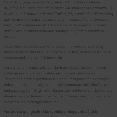
Pavyzdžiui, jeigu sutartis dėl prekės pirkimo buvo sudaryta
gruodžio 1 d., paskutinė diena atsisakyti sutarties yra gruodžio 15
d., įskaitant ir nedarbo dienas. Tačiau, jeigu paskutinė diena, kurią
galima atsisakyti sutarties sutampa su nedarbo diena, terminas
turėtų būti pratęsiamas iki artimiausios darbo dienos. Sutarties
atsisakymo terminas nebūtinai sutampa su prekės grąžinimo
terminu.
Jeigu pardavėjas nepateikė vartotojui informacijos apie teisę
atsisakyti nuotoliniu būdu sudarytos sutarties, vartotojas turi teisę
sutarties atsisakyti per
12 mėnesių
.
Vartotojas turi išsiųsti arba perduoti prekes pardavėjui, nebent
sutartyje numatyta, kad prekes atsiima pats pardavėjas.
Tiesiogines prekės grąžinimo išlaidas turėtų padengti vartotojas,
nebent nuotolinės prekybos sutartyje numatyta, kad šios išlaidos
tenka pardavėjui. Grąžinimo išlaidos taip pat tenka pardavėjui tais
atvejais, kai pardavėjas tinkamai neinformavo vartotojo, kad šias
išlaidas turės padengti vartotojas.
Vartotojas gali grąžinti kokybišką prekę pardavėjui ir