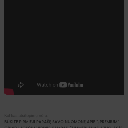
Kol kas atsiliepimų nėra.
BŪKITE PIRMIEJI PARAŠĘ SAVO NUOMONĘ APIE “„PREMIUM”