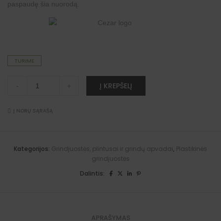
paspaudę šia
nuorodą
.
TURIME
"Premium"
A
Į KREPŠELĮ
-
+
grindjuosčių
l
vidinis
t
kampas
e
(timmerlahas
Į NORŲ SĄRAŠĄ
r
ąžuolas)
n
quantity
a
t
i
Kategorijos:
Grindjuostės, plintusai ir grindų apvadai
,
Plastikinės
v
grindjuostės
e
:
Dalintis:
APRAŠYMAS