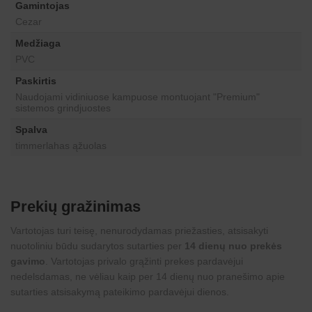
Gamintojas
Cezar
Medžiaga
PVC
Paskirtis
Naudojami vidiniuose kampuose montuojant "Premium"
sistemos grindjuostes
Spalva
timmerlahas ąžuolas
Prekių gražinimas
Vartotojas turi teisę, nenurodydamas priežasties, atsisakyti
nuotoliniu būdu sudarytos sutarties per
14 dienų nuo prekės
gavimo
. Vartotojas privalo grąžinti prekes pardavėjui
nedelsdamas, ne vėliau kaip per 14 dienų nuo pranešimo apie
sutarties atsisakymą pateikimo pardavėjui dienos.