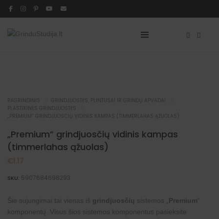
PAGRINDINIS
GRINDJUOSTĖS, PLINTUSAI IR GRINDŲ APVADAI
PLASTIKINĖS GRINDJUOSTĖS
„PREMIUM” GRINDJUOSČIŲ VIDINIS KAMPAS (TIMMERLAHAS ĄŽUOLAS)
„Premium” grindjuosčių vidinis kampas
(timmerlahas ąžuolas)
€
1.17
5907684698293
SKU:
Šie sujungimai tai vienas iš
grindjuosčių
sistemos „
Premium
“
komponentų. Visus šios sistemos komponentus pasieksite