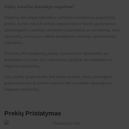
Kokių sutarčių atsisakyti negalima?
Sutarčių dėl pagal specialius vartotojo nurodymus pagamintų
prekių, kurios nėra iš anksto pagamintos ir kurios gaminamos
atsižvelgiant į vartotojo asmeninį pasirinkimą ar nurodymą, arba
dėl prekių, kurios yra aiškiai pritaikytos vartotojo asmeninėms
reikmėms;
Sutarčių dėl supakuotų prekių, kurios buvo išpakuotos po
pristatymo ir kurios yra netinkamos grąžinti dėl sveikatos ar
higienos priežasčių;
Į šių prekių grupę turėtų įeiti tokios prekės, kurių apsauginis
įpakavimas yra iš esmės svarbus dėl sveikatos apsaugos ir
higienos priežasčių.
Prekių Pristatymas