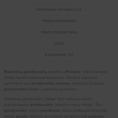
PAPILDOMA INFORMACIJA
PREKIŲ GRAŽINIMAS
PREKIŲ PRISTATYMAS
VIDEO
ATSILIEPIMAI (0)
Plastikinių grindjuosčių
sistemos „
Premium
” vidinis kampas,
skirtas naudoti vidiniuose kampuose. Greitai ir paprastai
surenkama visa
grindjuosčių sistema
, naudojant šį kampą,
grindjuostės
įsistato į specialius griovelius.
Plastikinės grindjuostės „
Cezar
” šiuo metu yra pačios
populiariausios
grindjuostės
, esančios mūsų rinkoje. Šios
grindjuostės
, nors ir
plastikinės
, tačiau puikiausiai tinka prie
kietųjų
grindų
. Siūlome jas tokioms dangoms kaip
parketas
,