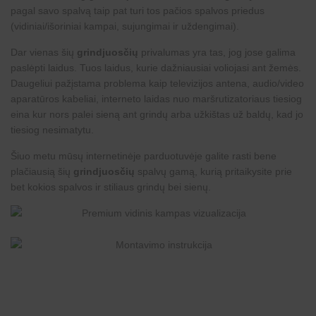
pagal savo spalvą taip pat turi tos pačios spalvos priedus
(vidiniai/išoriniai kampai, sujungimai ir uždengimai).
Dar vienas šių
grindjuosčių
privalumas yra tas, jog jose galima
paslėpti laidus. Tuos laidus, kurie dažniausiai voliojasi ant žemės.
Daugeliui pažįstama problema kaip televizijos antena, audio/video
aparatūros kabeliai, interneto laidas nuo maršrutizatoriaus tiesiog
eina kur nors palei sieną ant grindų arba užkištas už baldų, kad jo
tiesiog nesimatytu.
Šiuo metu mūsų internetinėje parduotuvėje galite rasti bene
plačiausią šių
grindjuosčių
spalvų gamą, kurią pritaikysite prie
bet kokios spalvos ir stiliaus grindų bei sienų.