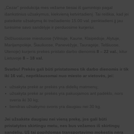
„
Cezar
“ produkcija mes vežame tiesiai iš gamintojo pagal
išankstinius užsakymus, kiekvieną ketvirtadienį. Tai reiškia, kad jei
pateikėte užsakymą iki trečiadienio 15.00 val. penktadieni jį jau
turėsime savo sandėlyje ir perduosime kurjeriui.
Didžiuosiuose miestuose (Vilniuje, Kaune, Klaipėdoje, Alytuje,
Marijampolėje, Šiauliuose, Panevėžyje, Tauragėje, Telšiuose,
Utenoje) kurjeris prekes pristato darbo dienomis
8 – 22 val.
, kitur
Lietuvoje
8 – 18 val.
Svarbu! Prekės gali būti pristatomos tik darbo dienomis ir tik
iki 16 val., nepriklausomai nuo miesto ar vietovės, jei:
užsakyta prekė ar prekės yra didelių matmenų;
užsakyta prekė ar prekės yra pakuojamos ant padėklo, nors
sveria iki 30 kg;
bendras užsakymo svoris yra daugiau nei 30 kg.
Jei užsakėte daugiau nei vieną prekę, jos gali būti
pristatytos skirtingu metu, nes bus vežamos iš skirtingų
sandėlių. Už tai papildomas transportavimo mokestis nėra