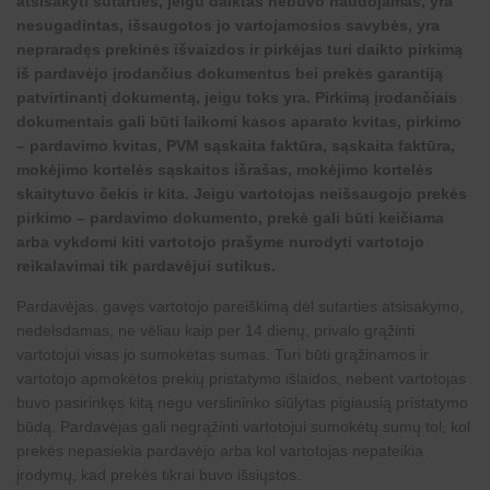
atsisakyti sutarties, jeigu daiktas nebuvo naudojamas, yra
nesugadintas, išsaugotos jo vartojamosios savybės, yra
nepraradęs prekinės išvaizdos ir pirkėjas turi daikto pirkimą
iš pardavėjo įrodančius dokumentus bei prekės garantiją
patvirtinantį dokumentą, jeigu toks yra. Pirkimą įrodančiais
dokumentais gali būti laikomi kasos aparato kvitas, pirkimo
– pardavimo kvitas, PVM sąskaita faktūra, sąskaita faktūra,
mokėjimo kortelės sąskaitos išrašas, mokėjimo kortelės
skaitytuvo čekis ir kita. Jeigu vartotojas neišsaugojo prekės
pirkimo – pardavimo dokumento, prekė gali būti keičiama
arba vykdomi kiti vartotojo prašyme nurodyti vartotojo
reikalavimai tik pardavėjui sutikus.
Pardavėjas, gavęs vartotojo pareiškimą dėl sutarties atsisakymo,
nedelsdamas, ne vėliau kaip per 14 dienų, privalo grąžinti
vartotojui visas jo sumokėtas sumas. Turi būti grąžinamos ir
vartotojo apmokėtos prekių pristatymo išlaidos, nebent vartotojas
buvo pasirinkęs kitą negu verslininko siūlytas pigiausią pristatymo
būdą. Pardavėjas gali negrąžinti vartotojui sumokėtų sumų tol, kol
prekės nepasiekia pardavėjo arba kol vartotojas nepateikia
įrodymų, kad prekės tikrai buvo išsiųstos.