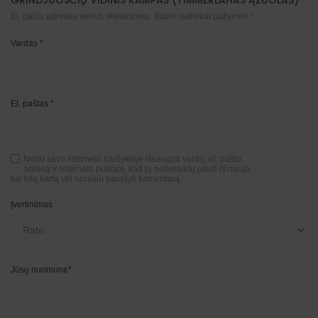
GRINDJUOSČIŲ VIDINIS KAMPAS (TIMMERLAHAS ĄŽUOLAS)”
El. pašto adresas nebus skelbiamas.
Būtini laukeliai pažymėti
*
Vardas
*
El. paštas
*
Noriu savo interneto naršyklėje išsaugoti vardą, el. pašto
adresą ir interneto puslapį, kad jų nebereiktų įvesti iš naujo,
kai kitą kartą vėl norėsiu parašyti komentarą.
Įvertinimas
Jūsų nuomonė
*