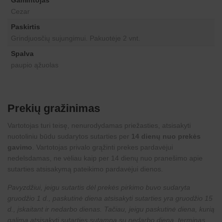
Gamintojas
Cezar
Paskirtis
Grindjuosčių sujungimui. Pakuotėje 2 vnt.
Spalva
paupio ąžuolas
Prekių gražinimas
Vartotojas turi teisę, nenurodydamas priežasties, atsisakyti
nuotoliniu būdu sudarytos sutarties per
14 dienų nuo prekės
gavimo
. Vartotojas privalo grąžinti prekes pardavėjui
nedelsdamas, ne vėliau kaip per 14 dienų nuo pranešimo apie
sutarties atsisakymą pateikimo pardavėjui dienos.
Pavyzdžiui, jeigu sutartis dėl prekės pirkimo buvo sudaryta
gruodžio 1 d., paskutinė diena atsisakyti sutarties yra gruodžio 15
d., įskaitant ir nedarbo dienas. Tačiau, jeigu paskutinė diena, kurią
galima atsisakyti sutarties sutampa su nedarbo diena, terminas