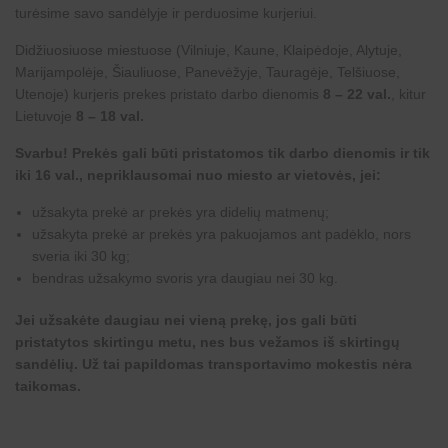
turėsime savo sandėlyje ir perduosime kurjeriui.
Didžiuosiuose miestuose (Vilniuje, Kaune, Klaipėdoje, Alytuje,
Marijampolėje, Šiauliuose, Panevėžyje, Tauragėje, Telšiuose,
Utenoje) kurjeris prekes pristato darbo dienomis
8 – 22 val.
, kitur
Lietuvoje
8 – 18 val.
Svarbu! Prekės gali būti pristatomos tik darbo dienomis ir tik
iki 16 val., nepriklausomai nuo miesto ar vietovės, jei:
užsakyta prekė ar prekės yra didelių matmenų;
užsakyta prekė ar prekės yra pakuojamos ant padėklo, nors
sveria iki 30 kg;
bendras užsakymo svoris yra daugiau nei 30 kg.
Jei užsakėte daugiau nei vieną prekę, jos gali būti
pristatytos skirtingu metu, nes bus vežamos iš skirtingų
sandėlių. Už tai papildomas transportavimo mokestis nėra
taikomas.