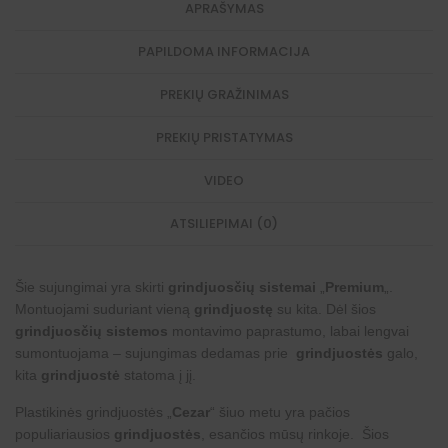
APRAŠYMAS
PAPILDOMA INFORMACIJA
PREKIŲ GRAŽINIMAS
PREKIŲ PRISTATYMAS
VIDEO
ATSILIEPIMAI (0)
Šie sujungimai yra skirti
grindjuosčių sistemai
„
Premium
„.
Montuojami suduriant vieną
grindjuostę
su kita. Dėl šios
grindjuosčių sistemos
montavimo paprastumo, labai lengvai
sumontuojama – sujungimas dedamas prie
grindjuostės
galo,
kita
grindjuostė
statoma į jį.
Plastikinės grindjuostės „
Cezar
“ šiuo metu yra pačios
populiariausios
grindjuostės
, esančios mūsų rinkoje. Šios