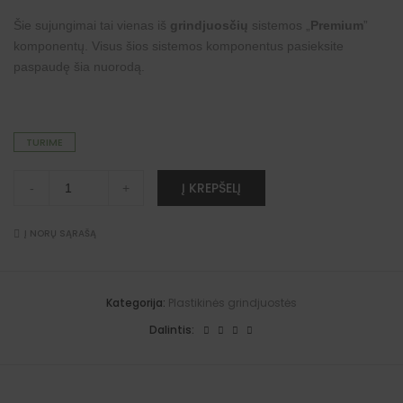
Šie sujungimai tai vienas iš
grindjuosčių
sistemos „
Premium
”
komponentų. Visus šios sistemos komponentus pasieksite
paspaudę šia
nuorodą
.
TURIME
Sujungimai
A
Į KREPŠELĮ
-
+
"Premium"
l
grindjuostėms
t
(paupio
e
ąžuolas)
Į NORŲ SĄRAŠĄ
r
quantity
n
a
t
i
Kategorija:
Plastikinės grindjuostės
v
e
Dalintis:
: