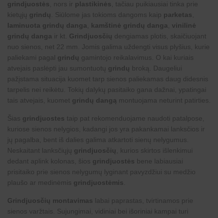
grindjuostės
, nors ir
plastikinės
, tačiau puikiausiai tinka prie
kietųjų
grindų
. Siūlome jas tokioms dangoms kaip
parketas
,
laminuota grindų danga
,
kamštinė grindų danga
,
vinilinė
grindų danga
ir kt.
Grindjuosčių
dengiamas plotis, skaičiuojant
nuo sienos, net 22 mm. Jomis galima uždengti visus plyšius, kurie
paliekami pagal
grindų
gamintojo reikalavimus. O kai kuriais
atvejais paslėpti jau sumontuotų
grindų
broką. Daugeliui
pažįstama situacija kuomet tarp sienos paliekamas daug didesnis
tarpelis nei reikėtu. Tokių dalykų pasitaiko gana dažnai, ypatingai
tais atvejais, kuomet
grindų dangą
montuojama neturint patirties.
Šias
grindjuostes
taip pat rekomenduojame naudoti patalpose,
kuriose sienos nelygios, kadangi jos yra pakankamai lanksčios ir
jų pagalba, bent iš dalies galima atkartoti sienų nelygumus.
Neskaitant lanksčiųjų
grindjuosčių
, kurios skirtos išlenkimui
dedant aplink kolonas, šios
grindjuostės
bene labiausiai
prisitaiko prie sienos nelygumų lyginant pavyzdžiui su medžio
plaušo ar medinėmis
grindjuostėmis
.
Grindjuosčių montavimas
labai paprastas, tvirtinamos prie
sienos varžtais. Sujungimai, vidiniai bei išoriniai kampai turi