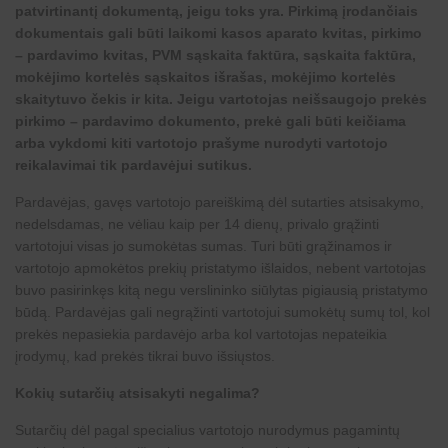
patvirtinantį dokumentą, jeigu toks yra. Pirkimą įrodančiais
dokumentais gali būti laikomi kasos aparato kvitas, pirkimo
– pardavimo kvitas, PVM sąskaita faktūra, sąskaita faktūra,
mokėjimo kortelės sąskaitos išrašas, mokėjimo kortelės
skaitytuvo čekis ir kita. Jeigu vartotojas neišsaugojo prekės
pirkimo – pardavimo dokumento, prekė gali būti keičiama
arba vykdomi kiti vartotojo prašyme nurodyti vartotojo
reikalavimai tik pardavėjui sutikus.
Pardavėjas, gavęs vartotojo pareiškimą dėl sutarties atsisakymo,
nedelsdamas, ne vėliau kaip per 14 dienų, privalo grąžinti
vartotojui visas jo sumokėtas sumas. Turi būti grąžinamos ir
vartotojo apmokėtos prekių pristatymo išlaidos, nebent vartotojas
buvo pasirinkęs kitą negu verslininko siūlytas pigiausią pristatymo
būdą. Pardavėjas gali negrąžinti vartotojui sumokėtų sumų tol, kol
prekės nepasiekia pardavėjo arba kol vartotojas nepateikia
įrodymų, kad prekės tikrai buvo išsiųstos.
Kokių sutarčių atsisakyti negalima?
Sutarčių dėl pagal specialius vartotojo nurodymus pagamintų