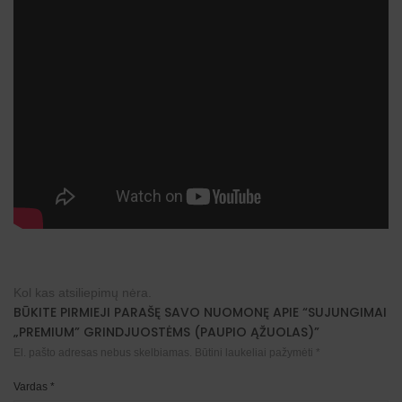
Kol kas atsiliepimų nėra.
BŪKITE PIRMIEJI PARAŠĘ SAVO NUOMONĘ APIE “SUJUNGIMAI
„PREMIUM” GRINDJUOSTĖMS (PAUPIO ĄŽUOLAS)”
El. pašto adresas nebus skelbiamas.
Būtini laukeliai pažymėti
*
Vardas
*