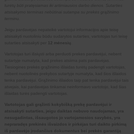
turėtų būti pratęsiamas iki artimiausios darbo dienos. Sutarties
atsisakymo terminas nebūtinai sutampa su prekės grąžinimo
terminu.
Jeigu pardavėjas nepateikė vartotojui informacijos apie teisę
atsisakyti nuotoliniu būdu sudarytos sutarties, vartotojas turi teisę
sutarties atsisakyti per
12 mėnesių
.
Vartotojas turi išsiųsti arba perduoti prekes pardavėjui, nebent
sutartyje numatyta, kad prekes atsiima pats pardavėjas.
Tiesiogines prekės grąžinimo išlaidas turėtų padengti vartotojas,
nebent nuotolinės prekybos sutartyje numatyta, kad šios išlaidos
tenka pardavėjui. Grąžinimo išlaidos taip pat tenka pardavėjui tais
atvejais, kai pardavėjas tinkamai neinformavo vartotojo, kad šias
išlaidas turės padengti vartotojas.
Vartotojas gali grąžinti kokybišką prekę pardavėjui ir
atsisakyti sutarties, jeigu daiktas nebuvo naudojamas, yra
nesugadintas, išsaugotos jo vartojamosios savybės, yra
nepraradęs prekinės išvaizdos ir pirkėjas turi daikto pirkimą
iš pardavėjo įrodančius dokumentus bei prekės garantiją