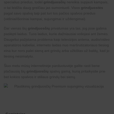
specialius priedus, todėl
grindjuosčių
nereikia supjauti kampais,
o tai leidžia daug greičiau jas sumontuoti. Visos
grindjuostės
pagal savo spalvą taip pat turi tos pačios spalvos priedus
(vidiniai/išoriniai kampai, sujungimai ir uždengimai).
Dar vienas šių
grindjuosčių
privalumas yra tas, jog jose galima
paslėpti laidus. Tuos laidus, kurie dažniausiai voliojasi ant žemės.
Daugeliui pažįstama problema kaip televizijos antena, audio/video
aparatūros kabeliai, interneto laidas nuo maršrutizatoriaus tiesiog
eina kur nors palei sieną ant grindų arba užkištas už baldų, kad jo
tiesiog nesimatytu.
Šiuo metu mūsų internetinėje parduotuvėje galite rasti bene
plačiausią šių
grindjuosčių
spalvų gamą, kurią pritaikysite prie
bet kokios spalvos ir stiliaus grindų bei sienų.