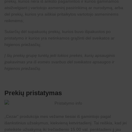
prekių, kurios nėra iš anksto pagamintos ir kurios gaminamos
atsižvelgiant į vartotojo asmeninį pasirinkimą ar nurodymą, arba
dėl prekių, kurios yra aiškiai pritaikytos vartotojo asmeninėms
reikmėms;
Sutarčių dėl supakuotų prekių, kurios buvo išpakuotos po
pristatymo ir kurios yra netinkamos grąžinti dėl sveikatos ar
higienos priežasčių;
Į šių prekių grupę turėtų įeiti tokios prekės, kurių apsauginis
įpakavimas yra iš esmės svarbus dėl sveikatos apsaugos ir
higienos priežasčių.
Prekių pristatymas
„
Cezar
“ produkcija mes vežame tiesiai iš gamintojo pagal
išankstinius užsakymus, kiekvieną ketvirtadienį. Tai reiškia, kad jei
pateikėte užsakymą iki trečiadienio 15.00 val. penktadieni jį jau