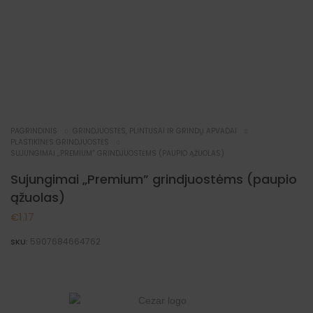
PAGRINDINIS
GRINDJUOSTĖS, PLINTUSAI IR GRINDŲ APVADAI
PLASTIKINĖS GRINDJUOSTĖS
SUJUNGIMAI „PREMIUM” GRINDJUOSTĖMS (PAUPIO ĄŽUOLAS)
Sujungimai „Premium” grindjuostėms (paupio
ąžuolas)
€
1.17
5907684664762
SKU: