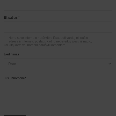
El. paštas
*
Noriu savo interneto naršyklėje išsaugoti vardą, el. pašto
adresą ir interneto puslapį, kad jų nebereiktų įvesti iš naujo,
kai kitą kartą vėl norėsiu parašyti komentarą.
Įvertinimas
Jūsų nuomonė
*