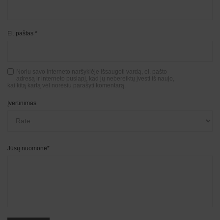
El. paštas
*
Noriu savo interneto naršyklėje išsaugoti vardą, el. pašto
adresą ir interneto puslapį, kad jų nebereiktų įvesti iš naujo,
kai kitą kartą vėl norėsiu parašyti komentarą.
Įvertinimas
Jūsų nuomonė
*