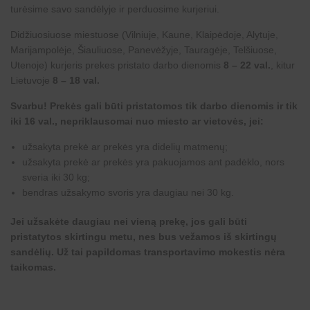
turėsime savo sandėlyje ir perduosime kurjeriui.
Didžiuosiuose miestuose (Vilniuje, Kaune, Klaipėdoje, Alytuje,
Marijampolėje, Šiauliuose, Panevėžyje, Tauragėje, Telšiuose,
Utenoje) kurjeris prekes pristato darbo dienomis
8 – 22 val.
, kitur
Lietuvoje
8 – 18 val.
Svarbu! Prekės gali būti pristatomos tik darbo dienomis ir tik
iki 16 val., nepriklausomai nuo miesto ar vietovės, jei:
užsakyta prekė ar prekės yra didelių matmenų;
užsakyta prekė ar prekės yra pakuojamos ant padėklo, nors
sveria iki 30 kg;
bendras užsakymo svoris yra daugiau nei 30 kg.
Jei užsakėte daugiau nei vieną prekę, jos gali būti
pristatytos skirtingu metu, nes bus vežamos iš skirtingų
sandėlių. Už tai papildomas transportavimo mokestis nėra
taikomas.