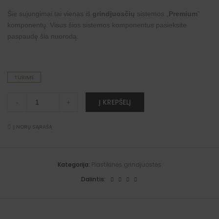
Šie sujungimai tai vienas iš
grindjuosčių
sistemos „
Premium
”
komponentų. Visus šios sistemos komponentus pasieksite
paspaudę šia
nuorodą
.
TURIME
Sujungimai
A
Į KREPŠELĮ
-
+
"Premium"
l
grindjuostėms
t
(Tasmanijos
e
medis)
Į NORŲ SĄRAŠĄ
r
quantity
n
a
t
i
Kategorija:
Plastikinės grindjuostės
v
e
Dalintis:
: