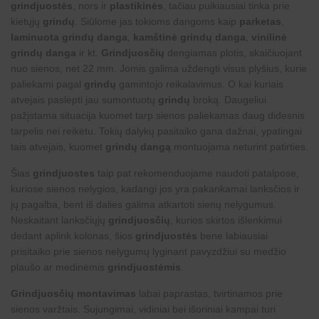
grindjuostės
, nors ir
plastikinės
, tačiau puikiausiai tinka prie
kietųjų
grindų
. Siūlome jas tokioms dangoms kaip
parketas
,
laminuota grindų danga
,
kamštinė grindų danga
,
vinilinė
grindų danga
ir kt.
Grindjuosčių
dengiamas plotis, skaičiuojant
nuo sienos, net 22 mm. Jomis galima uždengti visus plyšius, kurie
paliekami pagal
grindų
gamintojo reikalavimus. O kai kuriais
atvejais paslėpti jau sumontuotų
grindų
broką. Daugeliui
pažįstama situacija kuomet tarp sienos paliekamas daug didesnis
tarpelis nei reikėtu. Tokių dalykų pasitaiko gana dažnai, ypatingai
tais atvejais, kuomet
grindų dangą
montuojama neturint patirties.
Šias
grindjuostes
taip pat rekomenduojame naudoti patalpose,
kuriose sienos nelygios, kadangi jos yra pakankamai lanksčios ir
jų pagalba, bent iš dalies galima atkartoti sienų nelygumus.
Neskaitant lanksčiųjų
grindjuosčių
, kurios skirtos išlenkimui
dedant aplink kolonas, šios
grindjuostės
bene labiausiai
prisitaiko prie sienos nelygumų lyginant pavyzdžiui su medžio
plaušo ar medinėmis
grindjuostėmis
.
Grindjuosčių montavimas
labai paprastas, tvirtinamos prie
sienos varžtais. Sujungimai, vidiniai bei išoriniai kampai turi