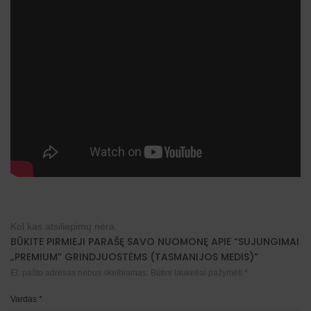
Kol kas atsiliepimų nėra.
BŪKITE PIRMIEJI PARAŠĘ SAVO NUOMONĘ APIE “SUJUNGIMAI
„PREMIUM” GRINDJUOSTĖMS (TASMANIJOS MEDIS)”
El. pašto adresas nebus skelbiamas.
Būtini laukeliai pažymėti
*
Vardas
*