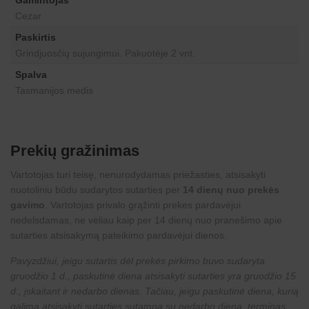
Gamintojas
Cezar
Paskirtis
Grindjuosčių sujungimui. Pakuotėje 2 vnt.
Spalva
Tasmanijos medis
Prekių gražinimas
Vartotojas turi teisę, nenurodydamas priežasties, atsisakyti
nuotoliniu būdu sudarytos sutarties per
14 dienų nuo prekės
gavimo
. Vartotojas privalo grąžinti prekes pardavėjui
nedelsdamas, ne vėliau kaip per 14 dienų nuo pranešimo apie
sutarties atsisakymą pateikimo pardavėjui dienos.
Pavyzdžiui, jeigu sutartis dėl prekės pirkimo buvo sudaryta
gruodžio 1 d., paskutinė diena atsisakyti sutarties yra gruodžio 15
d., įskaitant ir nedarbo dienas. Tačiau, jeigu paskutinė diena, kurią
galima atsisakyti sutarties sutampa su nedarbo diena, terminas