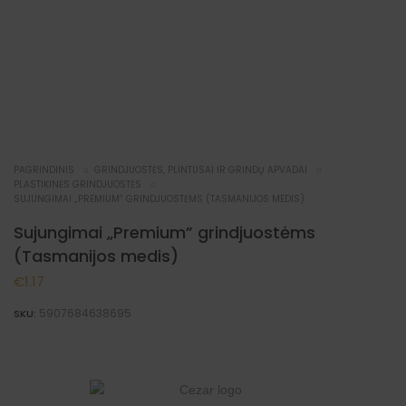
PAGRINDINIS
GRINDJUOSTĖS, PLINTUSAI IR GRINDŲ APVADAI
PLASTIKINĖS GRINDJUOSTĖS
SUJUNGIMAI „PREMIUM” GRINDJUOSTĖMS (TASMANIJOS MEDIS)
Sujungimai „Premium” grindjuostėms
(Tasmanijos medis)
€
1.17
5907684638695
SKU: