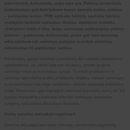
patvirtinantį dokumentą, jeigu toks yra. Pirkimą įrodančiais
dokumentais gali būti laikomi kasos aparato kvitas, pirkimo
– pardavimo kvitas, PVM sąskaita faktūra, sąskaita faktūra,
mokėjimo kortelės sąskaitos išrašas, mokėjimo kortelės
skaitytuvo čekis ir kita. Jeigu vartotojas neišsaugojo prekės
pirkimo – pardavimo dokumento, prekė gali būti keičiama
arba vykdomi kiti vartotojo prašyme nurodyti vartotojo
reikalavimai tik pardavėjui sutikus.
Pardavėjas, gavęs vartotojo pareiškimą dėl sutarties atsisakymo,
nedelsdamas, ne vėliau kaip per 14 dienų, privalo grąžinti
vartotojui visas jo sumokėtas sumas. Turi būti grąžinamos ir
vartotojo apmokėtos prekių pristatymo išlaidos, nebent vartotojas
buvo pasirinkęs kitą negu verslininko siūlytas pigiausią pristatymo
būdą. Pardavėjas gali negrąžinti vartotojui sumokėtų sumų tol, kol
prekės nepasiekia pardavėjo arba kol vartotojas nepateikia
įrodymų, kad prekės tikrai buvo išsiųstos.
Kokių sutarčių atsisakyti negalima?
Sutarčių dėl pagal specialius vartotojo nurodymus pagamintų