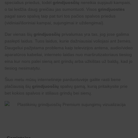
specialius priedus, todėl
grindjuosčių
nereikia supjauti kampais,
o tai leidžia daug greičiau jas sumontuoti. Visos
grindjuostės
pagal savo spalvą taip pat turi tos pačios spalvos priedus
(vidiniai/išoriniai kampai, sujungimai ir uždengimai).
Dar vienas šių
grindjuosčių
privalumas yra tas, jog jose galima
paslėpti laidus. Tuos laidus, kurie dažniausiai voliojasi ant žemės.
Daugeliui pažįstama problema kaip televizijos antena, audio/video
aparatūros kabeliai, interneto laidas nuo maršrutizatoriaus tiesiog
eina kur nors palei sieną ant grindų arba užkištas už baldų, kad jo
tiesiog nesimatytu.
Šiuo metu mūsų internetinėje parduotuvėje galite rasti bene
plačiausią šių
grindjuosčių
spalvų gamą, kurią pritaikysite prie
bet kokios spalvos ir stiliaus grindų bei sienų.