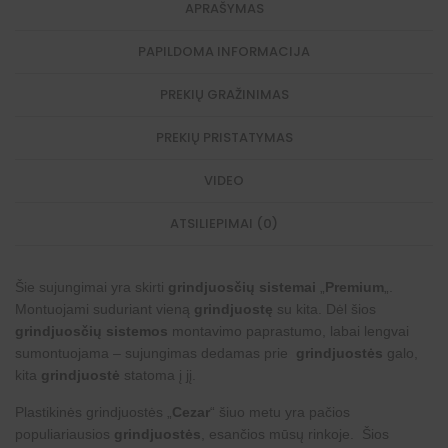
APRAŠYMAS
PAPILDOMA INFORMACIJA
PREKIŲ GRAŽINIMAS
PREKIŲ PRISTATYMAS
VIDEO
ATSILIEPIMAI (0)
Šie sujungimai yra skirti
grindjuosčių sistemai
„
Premium
„.
Montuojami suduriant vieną
grindjuostę
su kita. Dėl šios
grindjuosčių sistemos
montavimo paprastumo, labai lengvai
sumontuojama – sujungimas dedamas prie
grindjuostės
galo,
kita
grindjuostė
statoma į jį.
Plastikinės grindjuostės „
Cezar
“ šiuo metu yra pačios
populiariausios
grindjuostės
, esančios mūsų rinkoje. Šios