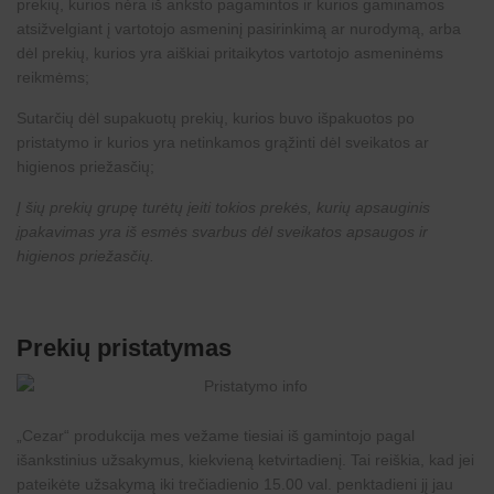
prekių, kurios nėra iš anksto pagamintos ir kurios gaminamos
atsižvelgiant į vartotojo asmeninį pasirinkimą ar nurodymą, arba
dėl prekių, kurios yra aiškiai pritaikytos vartotojo asmeninėms
reikmėms;
Sutarčių dėl supakuotų prekių, kurios buvo išpakuotos po
pristatymo ir kurios yra netinkamos grąžinti dėl sveikatos ar
higienos priežasčių;
Į šių prekių grupę turėtų įeiti tokios prekės, kurių apsauginis
įpakavimas yra iš esmės svarbus dėl sveikatos apsaugos ir
higienos priežasčių.
Prekių pristatymas
„
Cezar
“ produkcija mes vežame tiesiai iš gamintojo pagal
išankstinius užsakymus, kiekvieną ketvirtadienį. Tai reiškia, kad jei
pateikėte užsakymą iki trečiadienio 15.00 val. penktadieni jį jau