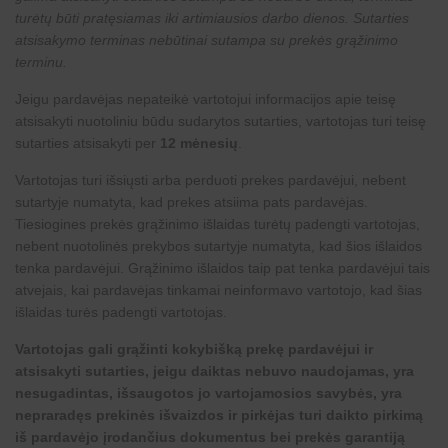
turėtų būti pratęsiamas iki artimiausios darbo dienos. Sutarties
atsisakymo terminas nebūtinai sutampa su prekės grąžinimo
terminu.
Jeigu pardavėjas nepateikė vartotojui informacijos apie teisę
atsisakyti nuotoliniu būdu sudarytos sutarties, vartotojas turi teisę
sutarties atsisakyti per
12 mėnesių
.
Vartotojas turi išsiųsti arba perduoti prekes pardavėjui, nebent
sutartyje numatyta, kad prekes atsiima pats pardavėjas.
Tiesiogines prekės grąžinimo išlaidas turėtų padengti vartotojas,
nebent nuotolinės prekybos sutartyje numatyta, kad šios išlaidos
tenka pardavėjui. Grąžinimo išlaidos taip pat tenka pardavėjui tais
atvejais, kai pardavėjas tinkamai neinformavo vartotojo, kad šias
išlaidas turės padengti vartotojas.
Vartotojas gali grąžinti kokybišką prekę pardavėjui ir
atsisakyti sutarties, jeigu daiktas nebuvo naudojamas, yra
nesugadintas, išsaugotos jo vartojamosios savybės, yra
nepraradęs prekinės išvaizdos ir pirkėjas turi daikto pirkimą
iš pardavėjo įrodančius dokumentus bei prekės garantiją