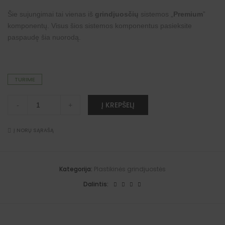
Šie sujungimai tai vienas iš
grindjuosčių
sistemos „
Premium
”
komponentų. Visus šios sistemos komponentus pasieksite
paspaudę šia
nuorodą
.
TURIME
Sujungimai
A
Į KREPŠELĮ
-
+
"Premium"
l
grindjuostėms
t
(Verden
e
ąžuolas/medus
Į NORŲ SĄRAŠĄ
r
Tarbek)
n
quantity
a
t
i
Kategorija:
Plastikinės grindjuostės
v
e
Dalintis:
: