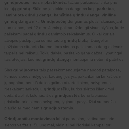
grindjuostės
, nors ir
plastikinės
, tačiau puikiausiai tinka prie
kietųjų
grindų
. Siūlome jas tokioms dangoms kaip
parketas
,
laminuota grindų danga
,
kamštinė grindų danga
,
vinilinė
grindų danga
ir kt.
Grindjuosčių
dengiamas plotis, skaičiuojant
nuo sienos, net 22 mm. Jomis galima uždengti visus plyšius, kurie
paliekami pagal
grindų
gamintojo reikalavimus. O kai kuriais
atvejais paslėpti jau sumontuotų
grindų
broką. Daugeliui
pažįstama situacija kuomet tarp sienos paliekamas daug didesnis
tarpelis nei reikėtu. Tokių dalykų pasitaiko gana dažnai, ypatingai
tais atvejais, kuomet
grindų dangą
montuojama neturint patirties.
Šias
grindjuostes
taip pat rekomenduojame naudoti patalpose,
kuriose sienos nelygios, kadangi jos yra pakankamai lanksčios ir
jų pagalba, bent iš dalies galima atkartoti sienų nelygumus.
Neskaitant lanksčiųjų
grindjuosčių
, kurios skirtos išlenkimui
dedant aplink kolonas, šios
grindjuostės
bene labiausiai
prisitaiko prie sienos nelygumų lyginant pavyzdžiui su medžio
plaušo ar medinėmis
grindjuostėmis
.
Grindjuosčių montavimas
labai paprastas, tvirtinamos prie
sienos varžtais. Sujungimai, vidiniai bei išoriniai kampai turi