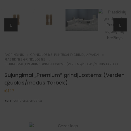
PAGRINDINIS
GRINDJUOSTĖS, PLINTUSAI IR GRINDŲ APVADAI
PLASTIKINĖS GRINDJUOSTĖS
SUJUNGIMAI „PREMIUM” GRINDJUOSTĖMS (VERDEN ĄŽUOLAS/MEDUS TARBEK)
Sujungimai „Premium” grindjuostėms (Verden
ąžuolas/medus Tarbek)
€
1.17
5907684602764
SKU: