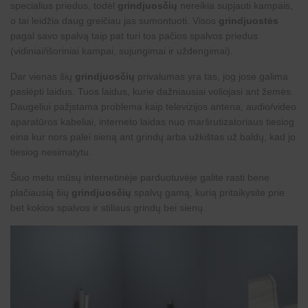
specialius priedus, todėl
grindjuosčių
nereikia supjauti kampais,
o tai leidžia daug greičiau jas sumontuoti. Visos
grindjuostės
pagal savo spalvą taip pat turi tos pačios spalvos priedus
(vidiniai/išoriniai kampai, sujungimai ir uždengimai).
Dar vienas šių
grindjuosčių
privalumas yra tas, jog jose galima
paslėpti laidus. Tuos laidus, kurie dažniausiai voliojasi ant žemės.
Daugeliui pažįstama problema kaip televizijos antena, audio/video
aparatūros kabeliai, interneto laidas nuo maršrutizatoriaus tiesiog
eina kur nors palei sieną ant grindų arba užkištas už baldų, kad jo
tiesiog nesimatytu.
Šiuo metu mūsų internetinėje parduotuvėje galite rasti bene
plačiausią šių
grindjuosčių
spalvų gamą, kurią pritaikysite prie
bet kokios spalvos ir stiliaus grindų bei sienų.