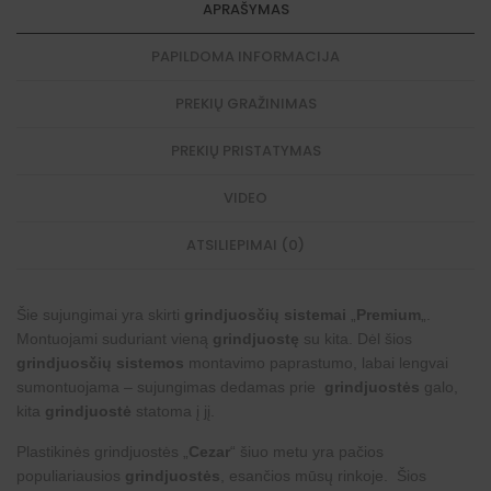
APRAŠYMAS
PAPILDOMA INFORMACIJA
PREKIŲ GRAŽINIMAS
PREKIŲ PRISTATYMAS
VIDEO
ATSILIEPIMAI (0)
Šie sujungimai yra skirti
grindjuosčių sistemai
„
Premium
„.
Montuojami suduriant vieną
grindjuostę
su kita. Dėl šios
grindjuosčių sistemos
montavimo paprastumo, labai lengvai
sumontuojama – sujungimas dedamas prie
grindjuostės
galo,
kita
grindjuostė
statoma į jį.
Plastikinės grindjuostės „
Cezar
“ šiuo metu yra pačios
populiariausios
grindjuostės
, esančios mūsų rinkoje. Šios