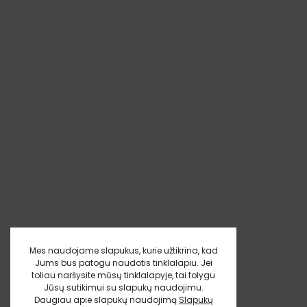
Mes naudojame slapukus, kurie užtikrina, kad
Jums bus patogu naudotis tinklalapiu. Jei
toliau naršysite mūsų tinklalapyje, tai tolygu
Jūsų sutikimui su slapukų naudojimu.
Daugiau apie slapukų naudojimą
Slapukų