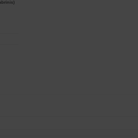
brinis)