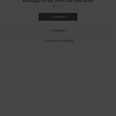
Moldingai CR 892 10,9×2 cm. Elite Decor
€
25.07
Į KREPŠELĮ
PERŽIŪRĖTI
ĮTRAUKTI Į SĄRAŠĄ