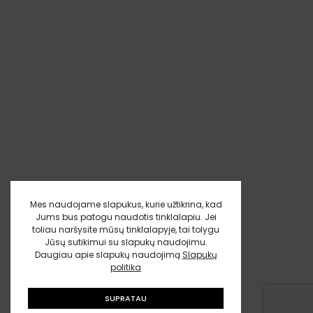
Mes naudojame slapukus, kurie užtikrina, kad
Jums bus patogu naudotis tinklalapiu. Jei
toliau naršysite mūsų tinklalapyje, tai tolygu
Jūsų sutikimui su slapukų naudojimu.
Daugiau apie slapukų naudojimą
Slapukų
politika
SUPRATAU