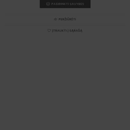
PASIRINKTI SAVYBES
€29.87
through
€146.97
PERŽIŪRĖTI
ĮTRAUKTI Į SĄRAŠĄ