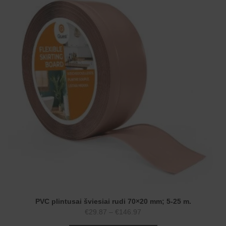
PVC plintusai šviesiai rudi 70×20 mm; 5-25 m.
Price
€
29.87
–
€
146.97
range: