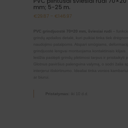
PVC plintusai šviesiai rudi 70×20
mm; 5-25 m.
Price
€
29.87
–
€
146.97
range:
PVC grindjuostė 70×20 mm, šviesiai rudi
– funkcio
€29.87
grindų apdailos detalė, kuri puikiai tinka tiek drėgno
through
naudojimo patalpoms. Atspari smūgiams, deformacijai
grindjuostė lengvai montuojama kontaktiniais klijais.
€146.97
leidžia paslėpti grindų plėtimosi tarpus ir prisitaikyti 
Glotnus paviršius palengvina valymą, o sodri žalia sp
interjerui išskirtinumo. Idealiai tinka vonios kambariui,
ar biurui.
Pristatymas:
iki 10 d.d.