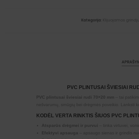
Kategorija:
Klijuojamos grindj
APRAŠY
PVC PLINTUSAI ŠVIESIAI RU
PVC plintusai šviesiai rudi 70×20 mm
– tai patiki
nešvarumų, smūgių bei drėgmės poveikio. Lanksti konstr
KODĖL VERTA RINKTIS ŠIUOS PVC PLIN
Atsparūs drėgmei ir purvui
– tinka virtuvei, voni
Efektyvi apsauga
– apsaugo sienas ir grindis nu