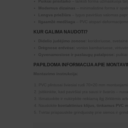
Puikiai prisitaiko
– lanksti forma užmaskuoja tar
Modernus dizainas
– minimalistinė forma ir spalv
Lengva priežiūra
– lygus paviršius valomas papr
Ilgaamžė medžiaga
– PVC atspari deformacijoms
KUR GALIMA NAUDOTI?
Didelio judėjimo zonose:
koridoriuose, svetainė
Drėgnose erdvėse:
vonios kambariuose, virtuvės
Gyvenamosiose ir paslaugų patalpose:
puikiai
PAPILDOMA INFORMACIJA APIE MONTAVI
Montavimo instrukcija:
PVC plintusai šviesiai rudi 70×20 mm montuojami k
Įsitikinkite, kad paviršiai yra sausi ir švarūs – nuva
Išmatuokite ir nukirpkite reikiamą ilgį žirklėmis arb
Naudokite
kontaktinius klijus, tinkamus PVC
Tvirtai prispauskite grindjuostę prie sienos ir grin