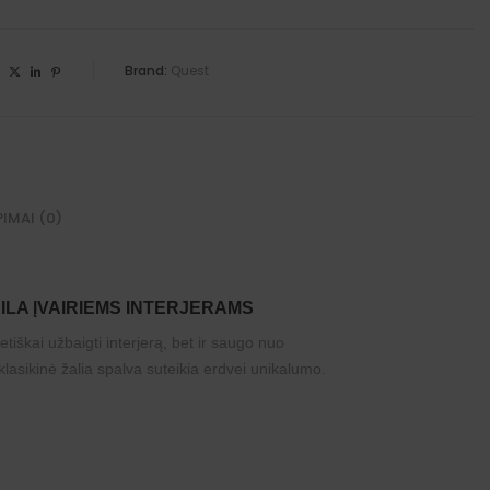
Brand:
Quest
PIMAI (0)
AILA ĮVAIRIEMS INTERJERAMS
tiškai užbaigti interjerą, bet ir saugo nuo
klasikinė žalia spalva suteikia erdvei unikalumo.