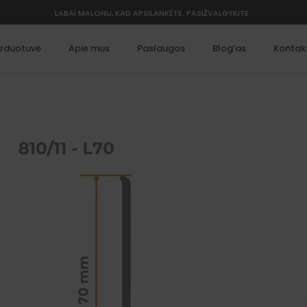
LABAI MALONU, KAD APSILANKĖTE. PASIŽVALGYKITE
rduotuvė
Apie mus
Paslaugos
Blog’as
Kontak