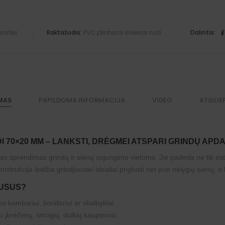
uostės
Raktažodis:
PVC plintusai šviesiai rudi
Dalintis:
MAS
PAPILDOMA INFORMACIJA
VIDEO
ATSILIE
DI 70×20 MM – LANKSTI, DRĖGMEI ATSPARI GRINDŲ APD
mas sprendimas grindų ir sienų sujungimo vietoms. Jie padeda ne tik este
ukcija leidžia grindjuostei idealiai priglusti net prie nelygių sienų, o 
TUSUS?
os kambariui, koridoriui ar skalbyklai.
o įbrėžimų, smūgių, dulkių kaupimosi.