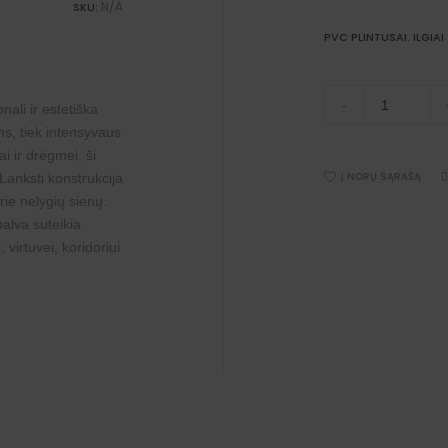
N/A
SKU:
PVC PLINTUSAI. ILGIAI
PVC
-
plintusai
nali ir estetiška
šviesiai
ms, tiek intensyvaus
rudi
 ir drėgmei, ši
70x20
mm;
Į NORŲ SĄRAŠĄ
 Lanksti konstrukcija
5-
prie nelygių sienų.
25
m.
alva suteikia
quantity
 virtuvei, koridoriui