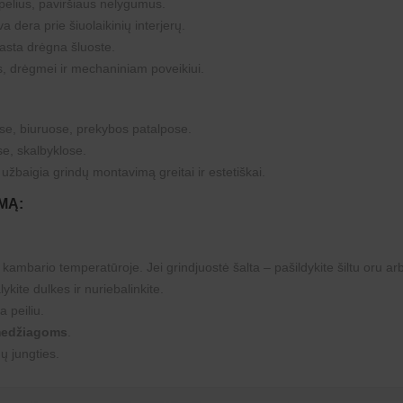
pelius, paviršiaus nelygumus.
a dera prie šiuolaikinių interjerų.
asta drėgna šluoste.
, drėgmei ir mechaniniam poveikiui.
se, biuruose, prekybos patalpose.
e, skalbyklose.
 užbaigia grindų montavimą greitai ir estetiškai.
MĄ:
ambario temperatūroje. Jei grindjuostė šalta – pašildykite šiltu oru ar
lykite dulkes ir nuriebalinkite.
a peiliu.
 medžiagoms
.
dų jungties.