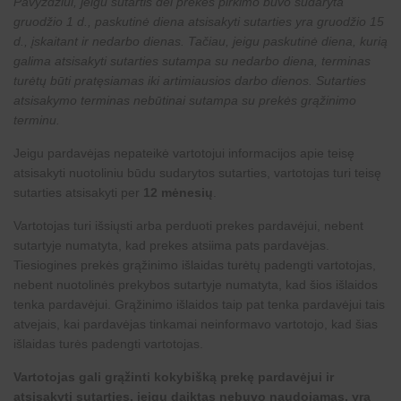
Pavyzdžiui, jeigu sutartis dėl prekės pirkimo buvo sudaryta
gruodžio 1 d., paskutinė diena atsisakyti sutarties yra gruodžio 15
d., įskaitant ir nedarbo dienas. Tačiau, jeigu paskutinė diena, kurią
galima atsisakyti sutarties sutampa su nedarbo diena, terminas
turėtų būti pratęsiamas iki artimiausios darbo dienos. Sutarties
atsisakymo terminas nebūtinai sutampa su prekės grąžinimo
terminu.
Jeigu pardavėjas nepateikė vartotojui informacijos apie teisę
atsisakyti nuotoliniu būdu sudarytos sutarties, vartotojas turi teisę
sutarties atsisakyti per
12 mėnesių
.
Vartotojas turi išsiųsti arba perduoti prekes pardavėjui, nebent
sutartyje numatyta, kad prekes atsiima pats pardavėjas.
Tiesiogines prekės grąžinimo išlaidas turėtų padengti vartotojas,
nebent nuotolinės prekybos sutartyje numatyta, kad šios išlaidos
tenka pardavėjui. Grąžinimo išlaidos taip pat tenka pardavėjui tais
atvejais, kai pardavėjas tinkamai neinformavo vartotojo, kad šias
išlaidas turės padengti vartotojas.
Vartotojas gali grąžinti kokybišką prekę pardavėjui ir
atsisakyti sutarties, jeigu daiktas nebuvo naudojamas, yra