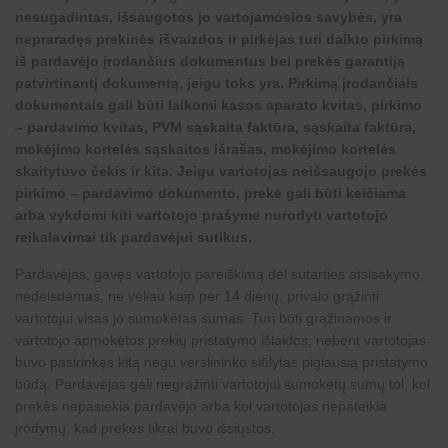
nesugadintas, išsaugotos jo vartojamosios savybės, yra
nepraradęs prekinės išvaizdos ir pirkėjas turi daikto pirkimą
iš pardavėjo įrodančius dokumentus bei prekės garantiją
patvirtinantį dokumentą, jeigu toks yra. Pirkimą įrodančiais
dokumentais gali būti laikomi kasos aparato kvitas, pirkimo
– pardavimo kvitas, PVM sąskaita faktūra, sąskaita faktūra,
mokėjimo kortelės sąskaitos išrašas, mokėjimo kortelės
skaitytuvo čekis ir kita. Jeigu vartotojas neišsaugojo prekės
pirkimo – pardavimo dokumento, prekė gali būti keičiama
arba vykdomi kiti vartotojo prašyme nurodyti vartotojo
reikalavimai tik pardavėjui sutikus.
Pardavėjas, gavęs vartotojo pareiškimą dėl sutarties atsisakymo,
nedelsdamas, ne vėliau kaip per 14 dienų, privalo grąžinti
vartotojui visas jo sumokėtas sumas. Turi būti grąžinamos ir
vartotojo apmokėtos prekių pristatymo išlaidos, nebent vartotojas
buvo pasirinkęs kitą negu verslininko siūlytas pigiausią pristatymo
būdą. Pardavėjas gali negrąžinti vartotojui sumokėtų sumų tol, kol
prekės nepasiekia pardavėjo arba kol vartotojas nepateikia
įrodymų, kad prekės tikrai buvo išsiųstos.