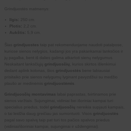
Grindjuostės matmenys:
Ilgis:
250 cm.
Plotis:
2,2 cm.
Aukštis:
5,9 cm.
Šias
grindjuostes
taip pat rekomenduojame naudoti patalpose,
kuriose sienos nelygios, kadangi jos yra pakankamai lanksčios ir
jų pagalba, bent iš dalies galima atkartoti sienų nelygumus.
Neskaitant lanksčiųjų
grindjuosčių
, kurios skirtos išlenkimui
dedant aplink kolonas, šios
grindjuostės
bene labiausiai
prisitaiko prie sienos nelygumų lyginant pavyzdžiui su medžio
plaušo ar medinėmis
grindjuostėmis
.
Grindjuosčių montavimas
labai paprastas, tvirtinamos prie
sienos varžtais. Sujungimai, vidiniai bei išoriniai kampai turi
specialius priedus, todėl
grindjuosčių
nereikia supjauti kampais,
o tai leidžia daug greičiau jas sumontuoti. Visos
grindjuostės
pagal savo spalvą taip pat turi tos pačios spalvos priedus
(vidiniai/išoriniai kampai, sujungimai ir uždengimai).