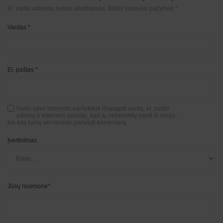
El. pašto adresas nebus skelbiamas.
Būtini laukeliai pažymėti
*
Vardas
*
El. paštas
*
Noriu savo interneto naršyklėje išsaugoti vardą, el. pašto
adresą ir interneto puslapį, kad jų nebereiktų įvesti iš naujo,
kai kitą kartą vėl norėsiu parašyti komentarą.
Įvertinimas
Jūsų nuomonė
*