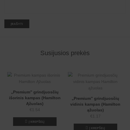
A
l
t
e
r
n
Susijusios prekės
a
t
i
v
e
:
„Premium” grindjuosčių
išorinis kampas (Hamilton
„Premium” grindjuosčių
Ąžuolas)
vidinis kampas (Hamilton
€
1.54
ąžuolas)
€
1.17
Į KREPŠELĮ
Į KREPŠELĮ