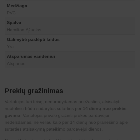
Medžiaga
PVC
Spalva
Hamilton Ąžuolas
Galimybė paslėpti laidus
Yra
Atsparumas vandeniui
Atsparios
Prekių gražinimas
Vartotojas turi teisę, nenurodydamas priežasties, atsisakyti
nuotoliniu būdu sudarytos sutarties per
14 dienų nuo prekės
gavimo
. Vartotojas privalo grąžinti prekes pardavėjui
nedelsdamas, ne vėliau kaip per 14 dienų nuo pranešimo apie
sutarties atsisakymą pateikimo pardavėjui dienos.