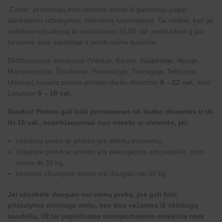
„
Cezar
“ produkcija mes vežame tiesiai iš gamintojo pagal
išankstinius užsakymus, kiekvieną ketvirtadienį. Tai reiškia, kad jei
pateikėte užsakymą iki trečiadienio 15.00 val. penktadieni jį jau
turėsime savo sandėlyje ir perduosime kurjeriui.
Didžiuosiuose miestuose (Vilniuje, Kaune, Klaipėdoje, Alytuje,
Marijampolėje, Šiauliuose, Panevėžyje, Tauragėje, Telšiuose,
Utenoje) kurjeris prekes pristato darbo dienomis
8 – 22 val.
, kitur
Lietuvoje
8 – 18 val.
Svarbu! Prekės gali būti pristatomos tik darbo dienomis ir tik
iki 16 val., nepriklausomai nuo miesto ar vietovės, jei:
užsakyta prekė ar prekės yra didelių matmenų;
užsakyta prekė ar prekės yra pakuojamos ant padėklo, nors
sveria iki 30 kg;
bendras užsakymo svoris yra daugiau nei 30 kg.
Jei užsakėte daugiau nei vieną prekę, jos gali būti
pristatytos skirtingu metu, nes bus vežamos iš skirtingų
sandėlių. Už tai papildomas transportavimo mokestis nėra