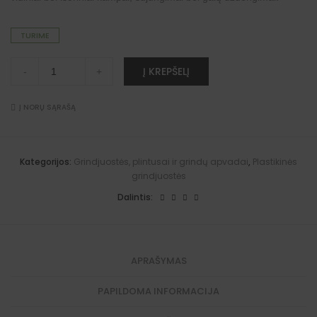
TURIME
Plastikinė
A
Į KREPŠELĮ
-
+
grindjuostė
l
"Premium"
t
(Hamilton
e
Ąžuolas)
Į NORŲ SĄRAŠĄ
r
quantity
n
a
t
i
Kategorijos:
Grindjuostės, plintusai ir grindų apvadai
,
Plastikinės
v
grindjuostės
e
:
Dalintis:
APRAŠYMAS
PAPILDOMA INFORMACIJA