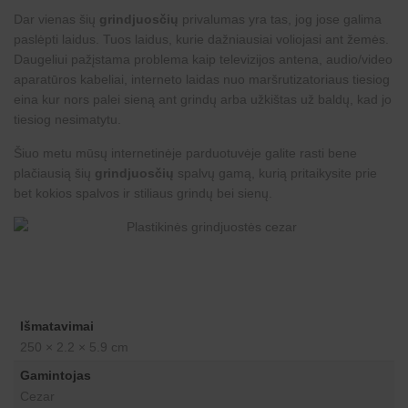
Dar vienas šių
grindjuosčių
privalumas yra tas, jog jose galima
paslėpti laidus. Tuos laidus, kurie dažniausiai voliojasi ant žemės.
Daugeliui pažįstama problema kaip televizijos antena, audio/video
aparatūros kabeliai, interneto laidas nuo maršrutizatoriaus tiesiog
eina kur nors palei sieną ant grindų arba užkištas už baldų, kad jo
tiesiog nesimatytu.
Šiuo metu mūsų internetinėje parduotuvėje galite rasti bene
plačiausią šių
grindjuosčių
spalvų gamą, kurią pritaikysite prie
bet kokios spalvos ir stiliaus grindų bei sienų.
Išmatavimai
250 × 2.2 × 5.9 cm
Gamintojas
Cezar