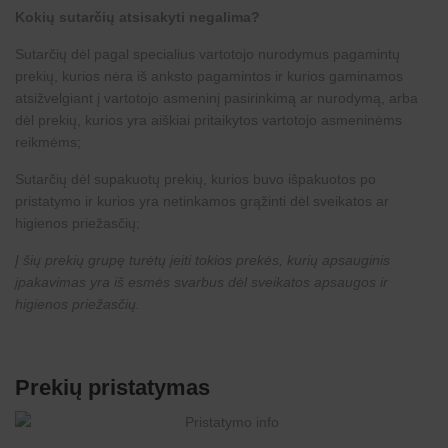
Kokių sutarčių atsisakyti negalima?
Sutarčių dėl pagal specialius vartotojo nurodymus pagamintų
prekių, kurios nėra iš anksto pagamintos ir kurios gaminamos
atsižvelgiant į vartotojo asmeninį pasirinkimą ar nurodymą, arba
dėl prekių, kurios yra aiškiai pritaikytos vartotojo asmeninėms
reikmėms;
Sutarčių dėl supakuotų prekių, kurios buvo išpakuotos po
pristatymo ir kurios yra netinkamos grąžinti dėl sveikatos ar
higienos priežasčių;
Į šių prekių grupę turėtų įeiti tokios prekės, kurių apsauginis
įpakavimas yra iš esmės svarbus dėl sveikatos apsaugos ir
higienos priežasčių.
Prekių pristatymas