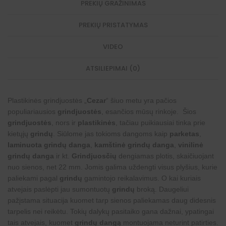
PREKIŲ GRAŽINIMAS
PREKIŲ PRISTATYMAS
VIDEO
ATSILIEPIMAI (0)
Plastikinės grindjuostės „
Cezar
“ šiuo metu yra pačios
populiariausios
grindjuostės
, esančios mūsų rinkoje. Šios
grindjuostės
, nors ir
plastikinės
, tačiau puikiausiai tinka prie
kietųjų
grindų
. Siūlome jas tokioms dangoms kaip
parketas
,
laminuota grindų danga
,
kamštinė grindų danga
,
vinilinė
grindų danga
ir kt.
Grindjuosčių
dengiamas plotis, skaičiuojant
nuo sienos, net 22 mm. Jomis galima uždengti visus plyšius, kurie
paliekami pagal
grindų
gamintojo reikalavimus. O kai kuriais
atvejais paslėpti jau sumontuotų
grindų
broką. Daugeliui
pažįstama situacija kuomet tarp sienos paliekamas daug didesnis
tarpelis nei reikėtu. Tokių dalykų pasitaiko gana dažnai, ypatingai
tais atvejais, kuomet
grindų dangą
montuojama neturint patirties.