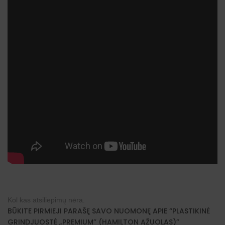
Kol kas atsiliepimų nėra.
BŪKITE PIRMIEJI PARAŠĘ SAVO NUOMONĘ APIE “PLASTIKINĖ
GRINDJUOSTĖ „PREMIUM” (HAMILTON ĄŽUOLAS)”