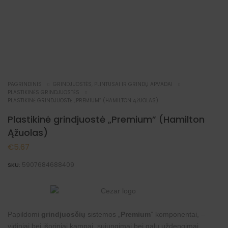
PAGRINDINIS
GRINDJUOSTĖS, PLINTUSAI IR GRINDŲ APVADAI
PLASTIKINĖS GRINDJUOSTĖS
PLASTIKINĖ GRINDJUOSTĖ „PREMIUM” (HAMILTON ĄŽUOLAS)
Plastikinė grindjuostė „Premium” (Hamilton
Ąžuolas)
€
5.67
5907684688409
SKU:
Papildomi
grindjuosčių
sistemos „
Premium
” komponentai, –
vidiniai bei išoriniai kampai, sujungimai bei galų uždengimai.