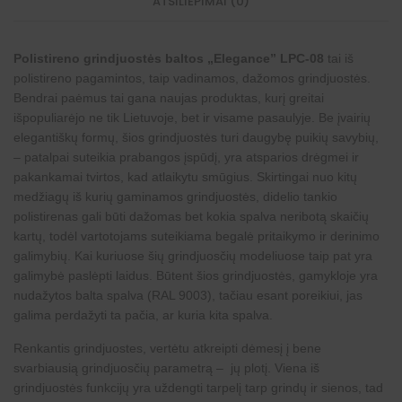
ATSILIEPIMAI (0)
s
s
"
Polistireno grindjuostės baltos „Elegance” LPC-08
tai iš
polistireno pagamintos, taip vadinamos, dažomos grindjuostės.
Bendrai paėmus tai gana naujas produktas, kurį greitai
išpopuliarėjo ne tik Lietuvoje, bet ir visame pasaulyje. Be įvairių
elegantiškų formų, šios grindjuostės turi daugybę puikių savybių,
– patalpai suteikia prabangos įspūdį, yra atsparios drėgmei ir
pakankamai tvirtos, kad atlaikytu smūgius. Skirtingai nuo kitų
medžiagų iš kurių gaminamos grindjuostės, didelio tankio
polistirenas gali būti dažomas bet kokia spalva neribotą skaičių
kartų, todėl vartotojams suteikiama begalė pritaikymo ir
derinimo
galimybių
. Kai kuriuose šių grindjuosčių modeliuose taip pat yra
galimybė paslėpti laidus. Būtent šios grindjuostės, gamykloje yra
nudažytos balta spalva (RAL 9003), tačiau esant poreikiui, jas
galima perdažyti ta pačia, ar kuria kita spalva.
Renkantis grindjuostes, vertėtu atkreipti dėmesį į bene
svarbiausią grindjuosčių parametrą – jų plotį. Viena iš
grindjuostės funkcijų yra uždengti tarpelį tarp grindų ir sienos, tad