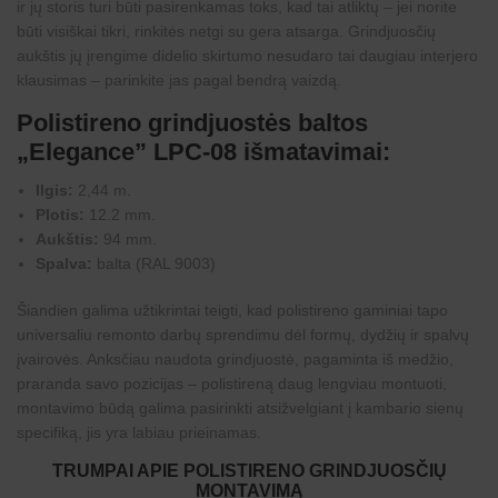
ir jų storis turi būti pasirenkamas toks, kad tai atliktų – jei norite
būti visiškai tikri, rinkitės netgi su gera atsarga. Grindjuosčių
aukštis jų įrengime didelio skirtumo nesudaro tai daugiau interjero
klausimas – parinkite jas pagal bendrą vaizdą.
Polistireno grindjuostės baltos
„Elegance” LPC-08 išmatavimai:
Ilgis:
2,44 m.
Plotis:
12.2 mm.
Aukštis:
94 mm.
Spalva:
balta (RAL 9003)
Šiandien galima užtikrintai teigti, kad polistireno gaminiai tapo
universaliu remonto darbų sprendimu dėl formų, dydžių ir spalvų
įvairovės. Anksčiau naudota grindjuostė, pagaminta iš medžio,
praranda savo pozicijas – polistireną daug lengviau montuoti,
montavimo būdą galima pasirinkti atsižvelgiant į kambario sienų
specifiką, jis yra labiau prieinamas.
TRUMPAI APIE POLISTIRENO GRINDJUOSČIŲ
MONTAVIMĄ