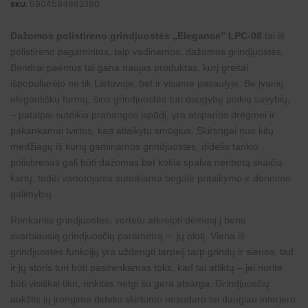
5904584862380
SKU:
Dažomos polistireno grindjuostės „Elegance” LPC-08
tai iš
polistireno pagamintos, taip vadinamos, dažomos grindjuostės.
Bendrai paėmus tai gana naujas produktas, kurį greitai
išpopuliarėjo ne tik Lietuvoje, bet ir visame pasaulyje. Be įvairių
elegantiškų formų, šios grindjuostės turi daugybę puikių savybių,
– patalpai suteikia prabangos įspūdį, yra atsparios drėgmei ir
pakankamai tvirtos, kad atlaikytu smūgius. Skirtingai nuo kitų
medžiagų iš kurių gaminamos grindjuostės, didelio tankio
polistirenas gali būti dažomas bet kokia spalva neribotą skaičių
kartų, todėl vartotojams suteikiama begalė pritaikymo ir
derinimo
galimybių
.
Renkantis grindjuostes, vertėtu atkreipti dėmesį į bene
svarbiausią grindjuosčių parametrą – jų plotį. Viena iš
grindjuostės funkcijų yra uždengti tarpelį tarp grindų ir sienos, tad
ir jų storis turi būti pasirenkamas toks, kad tai atliktų – jei norite
būti visiškai tikri, rinkitės netgi su gera atsarga. Grindjuosčių
aukštis jų įrengime didelio skirtumo nesudaro tai daugiau interjero