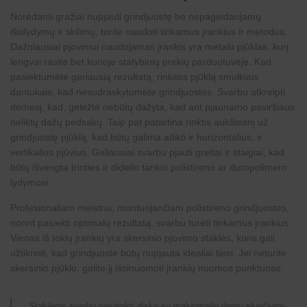
Norėdami gražiai nupjauti grindjuostę be nepageidaujamų
išsilydymų ir skilimų, turite naudoti tinkamus įrankius ir metodus.
Dažniausiai pjovimui naudojamas įrankis yra metalo pjūklas, kurį
lengvai rasite bet kurioje statybinių prekių parduotuvėje. Kad
pasiektumėte geriausią rezultatą, rinkitės pjūklą smulkiais
dantukais, kad nesudraskytumėte grindjuostės. Svarbu atkreipti
dėmesį, kad, geležtė nebūtų dažyta, kad ant pjaunamo paviršiaus
neliktų dažų pėdsakų. Taip pat patartina rinktis aukštesnį už
grindjuostę pjūklą, kad būtų galima atlikti ir horizontalius, ir
vertikalius pjūvius. Galiausiai svarbu pjauti greitai ir staigiai, kad
būtų išvengta trinties ir didelio tankio polistireno ar duropolimero
lydymosi.
Profesionaliam meistrui, montuojančiam
polistireno grindjuostes
,
norint pasiekti optimalų rezultatą, svarbu turėti tinkamus įrankius.
Vienas iš tokių įrankių yra skersinio pjovimo staklės, kuris gali
užtikrinti, kad grindjuostė būtų nupjauta idealiai tiesi. Jei neturite
skersinio pjūklo, galite jį išsinuomoti įrankių nuomos punktuose.
Staklėms svarbu pasirinkti diską su maksimaliu dantų skaičiumi,