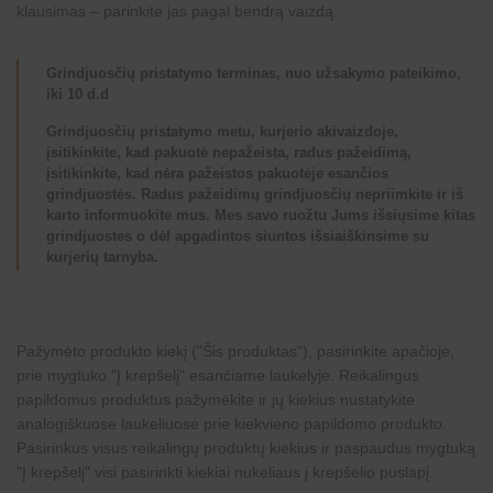
klausimas – parinkite jas pagal bendrą vaizdą.
Grindjuosčių pristatymo terminas, nuo užsakymo pateikimo,
iki 10 d.d
Grindjuosčių pristatymo metu, kurjerio akivaizdoje,
įsitikinkite, kad pakuotė nepažeista, radus pažeidimą,
įsitikinkite, kad nėra pažeistos pakuotėje esančios
grindjuostės. Radus pažeidimų grindjuosčių nepriimkite ir iš
karto informuokite mus. Mes savo ruožtu Jums išsiųsime kitas
grindjuostes o dėl apgadintos siuntos išsiaiškinsime su
kurjerių tarnyba.
Pažymėto produkto kiekį ("Šis produktas"), pasirinkite apačioje,
prie mygtuko "Į krepšelį" esančiame laukelyje. Reikalingus
papildomus produktus pažymėkite ir jų kiekius nustatykite
analogiškuose laukeliuose prie kiekvieno papildomo produkto.
Pasirinkus visus reikalingų produktų kiekius ir paspaudus mygtuką
"Į krepšelį" visi pasirinkti kiekiai nukeliaus į krepšelio puslapį.