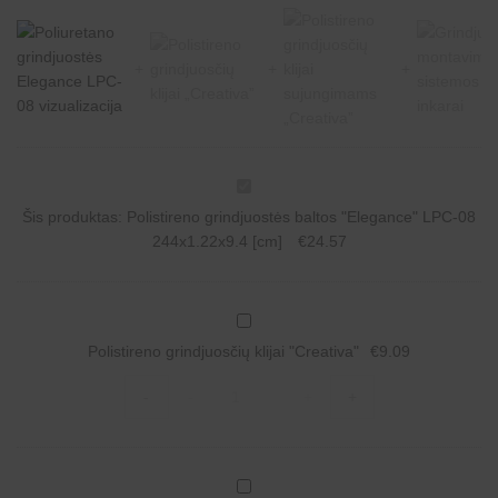
P
o
Šis produktas:
Polistireno grindjuostės baltos "Elegance" LPC-08
l
i
244x1.22x9.4 [cm]
€
24.57
s
t
i
r
P
e
o
n
Polistireno grindjuosčių klijai "Creativa"
€
9.09
l
o
i
g
Polistireno
s
-
-
+
+
r
grindjuosčių
t
i
klijai
i
n
"Creativa"
r
d
quantity
e
j
n
P
u
o