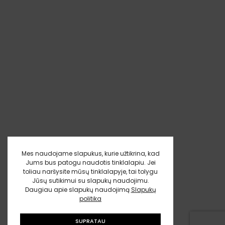
Mes naudojame slapukus, kurie užtikrina, kad
Jums bus patogu naudotis tinklalapiu. Jei
toliau naršysite mūsų tinklalapyje, tai tolygu
Jūsų sutikimui su slapukų naudojimu.
Daugiau apie slapukų naudojimą
Slapukų
politika
SUPRATAU