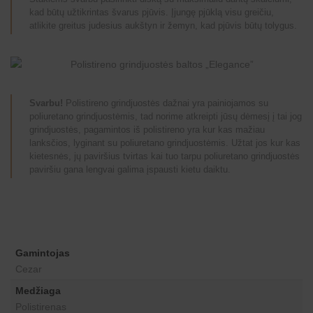
kad būtų užtikrintas švarus pjūvis. Įjungę pjūklą visu greičiu,
atlikite greitus judesius aukštyn ir žemyn, kad pjūvis būtų tolygus.
Svarbu!
Polistireno grindjuostės dažnai yra painiojamos su
poliuretano grindjuostėmis, tad norime atkreipti jūsų dėmesį į tai jog
grindjuostės, pagamintos iš polistireno yra kur kas mažiau
lanksčios, lyginant su poliuretano grindjuostėmis. Užtat jos kur kas
kietesnės, jų paviršius tvirtas kai tuo tarpu poliuretano grindjuostės
paviršiu gana lengvai galima įspausti kietu daiktu.
Gamintojas
Cezar
Medžiaga
Polistirenas