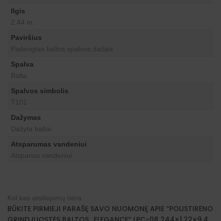
Ilgis
2.44 m.
Paviršius
Padengtas baltos spalvos dažais
Spalva
Balta
Spalvos simbolis
T101
Dažymas
Dažyta baltai
Atsparumas vandeniui
Atsparios vandeniui
Kol kas atsiliepimų nėra.
BŪKITE PIRMIEJI PARAŠĘ SAVO NUOMONĘ APIE “POLISTIRENO
GRINDJUOSTĖS BALTOS „ELEGANCE” LPC-08 244×1.22×9.4