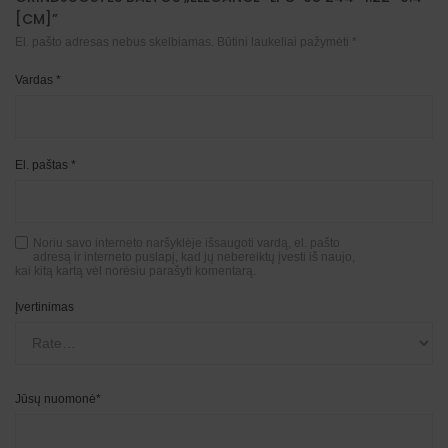
[CM]”
El. pašto adresas nebus skelbiamas.
Būtini laukeliai pažymėti
*
Vardas
*
El. paštas
*
Noriu savo interneto naršyklėje išsaugoti vardą, el. pašto
adresą ir interneto puslapį, kad jų nebereiktų įvesti iš naujo,
kai kitą kartą vėl norėsiu parašyti komentarą.
Įvertinimas
Jūsų nuomonė
*