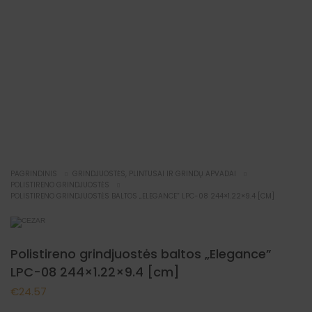
PAGRINDINIS
GRINDJUOSTĖS, PLINTUSAI IR GRINDŲ APVADAI
POLISTIRENO GRINDJUOSTĖS
POLISTIRENO GRINDJUOSTĖS BALTOS „ELEGANCE” LPC-08 244×1.22×9.4 [CM]
Polistireno grindjuostės baltos „Elegance”
LPC-08 244×1.22×9.4 [cm]
€
24.57