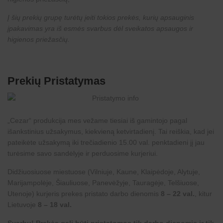
Į šių prekių grupę turėtų įeiti tokios prekės, kurių apsauginis
įpakavimas yra iš esmės svarbus dėl sveikatos apsaugos ir
higienos priežasčių.
Prekių Pristatymas
„
Cezar
“ produkcija mes vežame tiesiai iš gamintojo pagal
išankstinius užsakymus, kiekvieną ketvirtadienį. Tai reiškia, kad jei
pateikėte užsakymą iki trečiadienio 15.00 val. penktadieni jį jau
turėsime savo sandėlyje ir perduosime kurjeriui.
Didžiuosiuose miestuose (Vilniuje, Kaune, Klaipėdoje, Alytuje,
Marijampolėje, Šiauliuose, Panevėžyje, Tauragėje, Telšiuose,
Utenoje) kurjeris prekes pristato darbo dienomis
8 – 22 val.
, kitur
Lietuvoje
8 – 18 val.