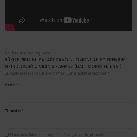
Kol kas atsiliepimų nėra.
BŪKITE PIRMIEJI PARAŠĘ SAVO NUOMONĘ APIE “„PREMIUM”
GRINDJUOSČIŲ VIDINIS KAMPAS (BALTIMORĖS PELENAI)”
El. pašto adresas nebus skelbiamas.
Būtini laukeliai pažymėti
*
Vardas
*
El. paštas
*
Noriu savo interneto naršyklėje išsaugoti vardą, el. pašto