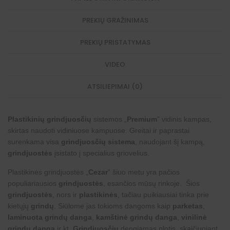
PREKIŲ GRAŽINIMAS
PREKIŲ PRISTATYMAS
VIDEO
ATSILIEPIMAI (0)
Plastikinių grindjuosčių
sistemos „
Premium
” vidinis kampas,
skirtas naudoti vidiniuose kampuose. Greitai ir paprastai
surenkama visa
grindjuosčių sistema
, naudojant šį kampą,
grindjuostės
įsistato į specialius griovelius.
Plastikinės grindjuostės „
Cezar
” šiuo metu yra pačios
populiariausios
grindjuostės
, esančios mūsų rinkoje. Šios
grindjuostės
, nors ir
plastikinės
, tačiau puikiausiai tinka prie
kietųjų
grindų
. Siūlome jas tokioms dangoms kaip
parketas
,
laminuota grindų danga
,
kamštinė grindų danga
,
vinilinė
grindų danga
ir kt.
Grindjuosčių
dengiamas plotis, skaičiuojant