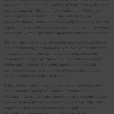
nuo sienos, net 22 mm. Jomis galima uždengti visus plyšius, kurie
paliekami pagal
grindų
gamintojo reikalavimus. O kai kuriais
atvejais paslėpti jau sumontuotų
grindų
broką. Daugeliui
pažįstama situacija kuomet tarp sienos paliekamas daug didesnis
tarpelis nei reikėtu. Tokių dalykų pasitaiko gana dažnai, ypatingai
tais atvejais, kuomet
grindų dangą
montuojama neturint patirties.
Šias
grindjuostes
taip pat rekomenduojame naudoti patalpose,
kuriose sienos nelygios, kadangi jos yra pakankamai lanksčios ir
jų pagalba, bent iš dalies galima atkartoti sienų nelygumus.
Neskaitant lanksčiųjų
grindjuosčių
, kurios skirtos išlenkimui
dedant aplink kolonas, šios
grindjuostės
bene labiausiai
prisitaiko prie sienos nelygumų lyginant pavyzdžiui su medžio
plaušo ar medinėmis
grindjuostėmis
.
Grindjuosčių montavimas
labai paprastas, tvirtinamos prie
sienos varžtais. Sujungimai, vidiniai bei išoriniai kampai turi
specialius priedus, todėl
grindjuosčių
nereikia supjauti kampais,
o tai leidžia daug greičiau jas sumontuoti. Visos
grindjuostės
pagal savo spalvą taip pat turi tos pačios spalvos priedus
(vidiniai/išoriniai kampai, sujungimai ir uždengimai).