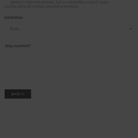
adresą ir interneto puslapį, kad jų nebereiktų įvesti iš naujo,
kai kitą kartą vėl norėsiu parašyti komentarą.
Įvertinimas
Jūsų nuomonė
*
A
l
t
e
r
n
a
t
i