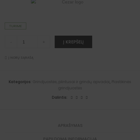
TURIME
"Premium"
A
Į KREPŠELĮ
-
+
grindjuosčių
l
vidinis
t
kampas
e
(Baltimorės
Į NORŲ SĄRAŠĄ
r
pelenai)
n
quantity
a
t
i
Kategorijos:
Grindjuostės, plintusai ir grindų apvadai
,
Plastikinės
v
grindjuostės
e
:
Dalintis:
APRAŠYMAS
PAPILDOMA INFORMACIJA