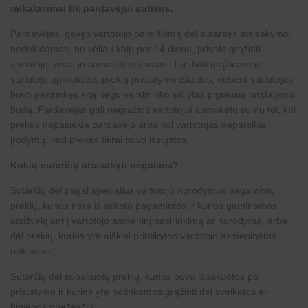
reikalavimai tik pardavėjui sutikus.
Pardavėjas, gavęs vartotojo pareiškimą dėl sutarties atsisakymo,
nedelsdamas, ne vėliau kaip per 14 dienų, privalo grąžinti
vartotojui visas jo sumokėtas sumas. Turi būti grąžinamos ir
vartotojo apmokėtos prekių pristatymo išlaidos, nebent vartotojas
buvo pasirinkęs kitą negu verslininko siūlytas pigiausią pristatymo
būdą. Pardavėjas gali negrąžinti vartotojui sumokėtų sumų tol, kol
prekės nepasiekia pardavėjo arba kol vartotojas nepateikia
įrodymų, kad prekės tikrai buvo išsiųstos.
Kokių sutarčių atsisakyti negalima?
Sutarčių dėl pagal specialius vartotojo nurodymus pagamintų
prekių, kurios nėra iš anksto pagamintos ir kurios gaminamos
atsižvelgiant į vartotojo asmeninį pasirinkimą ar nurodymą, arba
dėl prekių, kurios yra aiškiai pritaikytos vartotojo asmeninėms
reikmėms;
Sutarčių dėl supakuotų prekių, kurios buvo išpakuotos po
pristatymo ir kurios yra netinkamos grąžinti dėl sveikatos ar
higienos priežasčių;