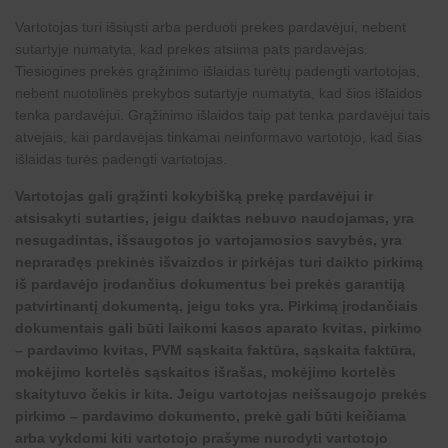
Vartotojas turi išsiųsti arba perduoti prekes pardavėjui, nebent
sutartyje numatyta, kad prekes atsiima pats pardavėjas.
Tiesiogines prekės grąžinimo išlaidas turėtų padengti vartotojas,
nebent nuotolinės prekybos sutartyje numatyta, kad šios išlaidos
tenka pardavėjui. Grąžinimo išlaidos taip pat tenka pardavėjui tais
atvejais, kai pardavėjas tinkamai neinformavo vartotojo, kad šias
išlaidas turės padengti vartotojas.
Vartotojas gali grąžinti kokybišką prekę pardavėjui ir
atsisakyti sutarties, jeigu daiktas nebuvo naudojamas, yra
nesugadintas, išsaugotos jo vartojamosios savybės, yra
nepraradęs prekinės išvaizdos ir pirkėjas turi daikto pirkimą
iš pardavėjo įrodančius dokumentus bei prekės garantiją
patvirtinantį dokumentą, jeigu toks yra. Pirkimą įrodančiais
dokumentais gali būti laikomi kasos aparato kvitas, pirkimo
– pardavimo kvitas, PVM sąskaita faktūra, sąskaita faktūra,
mokėjimo kortelės sąskaitos išrašas, mokėjimo kortelės
skaitytuvo čekis ir kita. Jeigu vartotojas neišsaugojo prekės
pirkimo – pardavimo dokumento, prekė gali būti keičiama
arba vykdomi kiti vartotojo prašyme nurodyti vartotojo