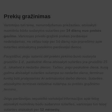
Prekių gražinimas
Vartotojas turi teisę, nenurodydamas priežasties, atsisakyti
nuotoliniu būdu sudarytos sutarties per
14 dienų nuo prekės
gavimo
. Vartotojas privalo grąžinti prekes pardavėjui
nedelsdamas, ne vėliau kaip per 14 dienų nuo pranešimo apie
sutarties atsisakymą pateikimo pardavėjui dienos.
Pavyzdžiui, jeigu sutartis dėl prekės pirkimo buvo sudaryta
gruodžio 1 d., paskutinė diena atsisakyti sutarties yra gruodžio 15
d., įskaitant ir nedarbo dienas. Tačiau, jeigu paskutinė diena, kurią
galima atsisakyti sutarties sutampa su nedarbo diena, terminas
turėtų būti pratęsiamas iki artimiausios darbo dienos. Sutarties
atsisakymo terminas nebūtinai sutampa su prekės grąžinimo
terminu.
Jeigu pardavėjas nepateikė vartotojui informacijos apie teisę
atsisakyti nuotoliniu būdu sudarytos sutarties, vartotojas turi teisę
sutarties atsisakyti per
12 mėnesių
.