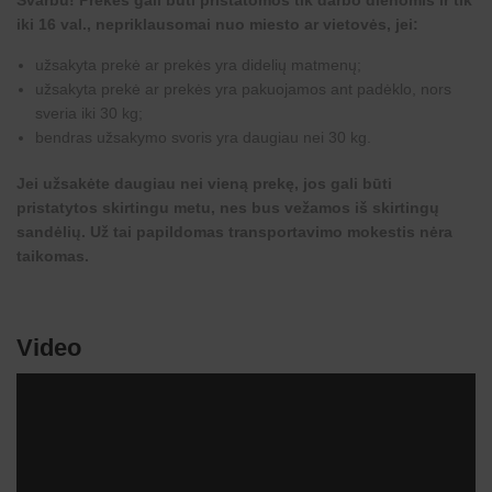
Svarbu! Prekės gali būti pristatomos tik darbo dienomis ir tik
iki 16 val., nepriklausomai nuo miesto ar vietovės, jei:
užsakyta prekė ar prekės yra didelių matmenų;
užsakyta prekė ar prekės yra pakuojamos ant padėklo, nors
sveria iki 30 kg;
bendras užsakymo svoris yra daugiau nei 30 kg.
Jei užsakėte daugiau nei vieną prekę, jos gali būti
pristatytos skirtingu metu, nes bus vežamos iš skirtingų
sandėlių. Už tai papildomas transportavimo mokestis nėra
taikomas.
Video