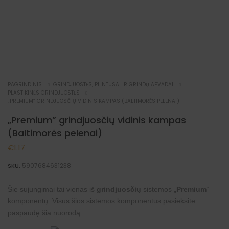
PAGRINDINIS
GRINDJUOSTĖS, PLINTUSAI IR GRINDŲ APVADAI
PLASTIKINĖS GRINDJUOSTĖS
„PREMIUM” GRINDJUOSČIŲ VIDINIS KAMPAS (BALTIMORĖS PELENAI)
„Premium” grindjuosčių vidinis kampas
(Baltimorės pelenai)
€
1.17
5907684631238
SKU:
Šie sujungimai tai vienas iš
grindjuosčių
sistemos „
Premium
“
komponentų. Visus šios sistemos komponentus pasieksite
paspaudę šia
nuorodą
.