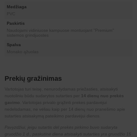
Medžiaga
PVC
Paskirtis
Naudojami vidiniuose kampuose montuojant "Premium"
sistemos grindjuostes
Spalva
Monako ąžuolas
Prekių gražinimas
Vartotojas turi teisę, nenurodydamas priežasties, atsisakyti
nuotoliniu būdu sudarytos sutarties per
14 dienų nuo prekės
gavimo
. Vartotojas privalo grąžinti prekes pardavėjui
nedelsdamas, ne vėliau kaip per 14 dienų nuo pranešimo apie
sutarties atsisakymą pateikimo pardavėjui dienos.
Pavyzdžiui, jeigu sutartis dėl prekės pirkimo buvo sudaryta
gruodžio 1 d., paskutinė diena atsisakyti sutarties yra gruodžio 15