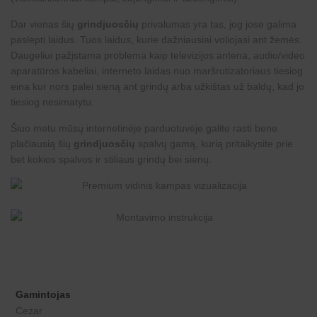
Dar vienas šių
grindjuosčių
privalumas yra tas, jog jose galima
paslėpti laidus. Tuos laidus, kurie dažniausiai voliojasi ant žemės.
Daugeliui pažįstama problema kaip televizijos antena, audio/video
aparatūros kabeliai, interneto laidas nuo maršrutizatoriaus tiesiog
eina kur nors palei sieną ant grindų arba užkištas už baldų, kad jo
tiesiog nesimatytu.
Šiuo metu mūsų internetinėje parduotuvėje galite rasti bene
plačiausią šių
grindjuosčių
spalvų gamą, kurią pritaikysite prie
bet kokios spalvos ir stiliaus grindų bei sienų.
Gamintojas
Cezar