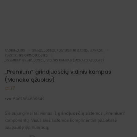
PAGRINDINIS
GRINDJUOSTĖS, PLINTUSAI IR GRINDŲ APVADAI
PLASTIKINĖS GRINDJUOSTĖS
„PREMIUM” GRINDJUOSČIŲ VIDINIS KAMPAS (MONAKO ĄŽUOLAS)
„Premium” grindjuosčių vidinis kampas
(Monako ąžuolas)
€
1.17
5907684689642
SKU:
Šie sujungimai tai vienas iš
grindjuosčių
sistemos „
Premium
“
komponentų. Visus šios sistemos komponentus pasieksite
paspaudę šia
nuorodą
.