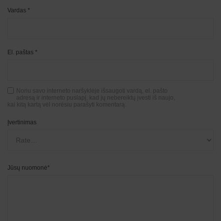
Vardas
*
El. paštas
*
Noriu savo interneto naršyklėje išsaugoti vardą, el. pašto
adresą ir interneto puslapį, kad jų nebereiktų įvesti iš naujo,
kai kitą kartą vėl norėsiu parašyti komentarą.
Įvertinimas
Jūsų nuomonė
*