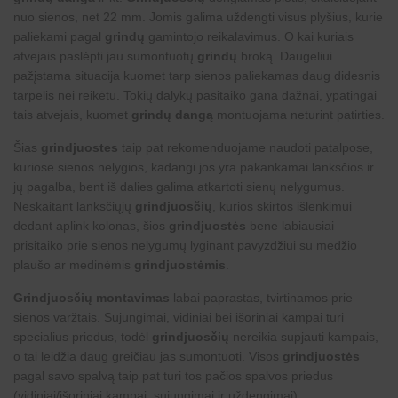
nuo sienos, net 22 mm. Jomis galima uždengti visus plyšius, kurie
paliekami pagal
grindų
gamintojo reikalavimus. O kai kuriais
atvejais paslėpti jau sumontuotų
grindų
broką. Daugeliui
pažįstama situacija kuomet tarp sienos paliekamas daug didesnis
tarpelis nei reikėtu. Tokių dalykų pasitaiko gana dažnai, ypatingai
tais atvejais, kuomet
grindų dangą
montuojama neturint patirties.
Šias
grindjuostes
taip pat rekomenduojame naudoti patalpose,
kuriose sienos nelygios, kadangi jos yra pakankamai lanksčios ir
jų pagalba, bent iš dalies galima atkartoti sienų nelygumus.
Neskaitant lanksčiųjų
grindjuosčių
, kurios skirtos išlenkimui
dedant aplink kolonas, šios
grindjuostės
bene labiausiai
prisitaiko prie sienos nelygumų lyginant pavyzdžiui su medžio
plaušo ar medinėmis
grindjuostėmis
.
Grindjuosčių montavimas
labai paprastas, tvirtinamos prie
sienos varžtais. Sujungimai, vidiniai bei išoriniai kampai turi
specialius priedus, todėl
grindjuosčių
nereikia supjauti kampais,
o tai leidžia daug greičiau jas sumontuoti. Visos
grindjuostės
pagal savo spalvą taip pat turi tos pačios spalvos priedus
(vidiniai/išoriniai kampai, sujungimai ir uždengimai).