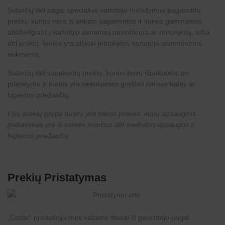
Sutarčių dėl pagal specialius vartotojo nurodymus pagamintų
prekių, kurios nėra iš anksto pagamintos ir kurios gaminamos
atsižvelgiant į vartotojo asmeninį pasirinkimą ar nurodymą, arba
dėl prekių, kurios yra aiškiai pritaikytos vartotojo asmeninėms
reikmėms;
Sutarčių dėl supakuotų prekių, kurios buvo išpakuotos po
pristatymo ir kurios yra netinkamos grąžinti dėl sveikatos ar
higienos priežasčių;
Į šių prekių grupę turėtų įeiti tokios prekės, kurių apsauginis
įpakavimas yra iš esmės svarbus dėl sveikatos apsaugos ir
higienos priežasčių.
Prekių Pristatymas
„
Cezar
“ produkcija mes vežame tiesiai iš gamintojo pagal