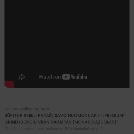
Kol kas atsiliepimų nėra.
BŪKITE PIRMIEJI PARAŠĘ SAVO NUOMONĘ APIE “„PREMIUM”
GRINDJUOSČIŲ VIDINIS KAMPAS (MONAKO ĄŽUOLAS)”
El. pašto adresas nebus skelbiamas.
Būtini laukeliai pažymėti
*