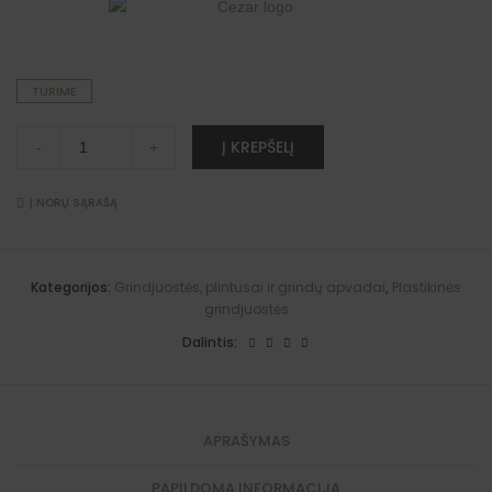
TURIME
"Premium"
A
Į KREPŠELĮ
-
+
grindjuosčių
l
vidinis
t
kampas
e
(Monako
Į NORŲ SĄRAŠĄ
r
ąžuolas)
n
quantity
a
t
i
Kategorijos:
Grindjuostės, plintusai ir grindų apvadai
,
Plastikinės
v
grindjuostės
e
:
Dalintis:
APRAŠYMAS
PAPILDOMA INFORMACIJA