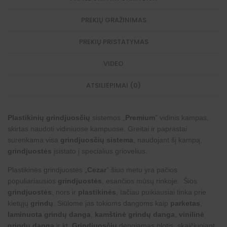
PREKIŲ GRAŽINIMAS
PREKIŲ PRISTATYMAS
VIDEO
ATSILIEPIMAI (0)
Plastikinių grindjuosčių
sistemos „
Premium
” vidinis kampas,
skirtas naudoti vidiniuose kampuose. Greitai ir paprastai
surenkama visa
grindjuosčių sistema
, naudojant šį kampą,
grindjuostės
įsistato į specialius griovelius.
Plastikinės grindjuostės „
Cezar
” šiuo metu yra pačios
populiariausios
grindjuostės
, esančios mūsų rinkoje. Šios
grindjuostės
, nors ir
plastikinės
, tačiau puikiausiai tinka prie
kietųjų
grindų
. Siūlome jas tokioms dangoms kaip
parketas
,
laminuota grindų danga
,
kamštinė grindų danga
,
vinilinė
grindų danga
ir kt.
Grindjuosčių
dengiamas plotis, skaičiuojant