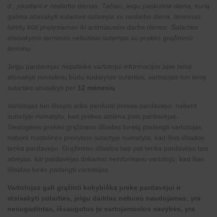
d., įskaitant ir nedarbo dienas. Tačiau, jeigu paskutinė diena, kurią
galima atsisakyti sutarties sutampa su nedarbo diena, terminas
turėtų būti pratęsiamas iki artimiausios darbo dienos. Sutarties
atsisakymo terminas nebūtinai sutampa su prekės grąžinimo
terminu.
Jeigu pardavėjas nepateikė vartotojui informacijos apie teisę
atsisakyti nuotoliniu būdu sudarytos sutarties, vartotojas turi teisę
sutarties atsisakyti per
12 mėnesių
.
Vartotojas turi išsiųsti arba perduoti prekes pardavėjui, nebent
sutartyje numatyta, kad prekes atsiima pats pardavėjas.
Tiesiogines prekės grąžinimo išlaidas turėtų padengti vartotojas,
nebent nuotolinės prekybos sutartyje numatyta, kad šios išlaidos
tenka pardavėjui. Grąžinimo išlaidos taip pat tenka pardavėjui tais
atvejais, kai pardavėjas tinkamai neinformavo vartotojo, kad šias
išlaidas turės padengti vartotojas.
Vartotojas gali grąžinti kokybišką prekę pardavėjui ir
atsisakyti sutarties, jeigu daiktas nebuvo naudojamas, yra
nesugadintas, išsaugotos jo vartojamosios savybės, yra