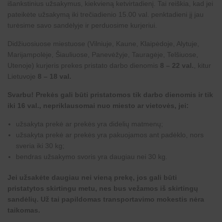
išankstinius užsakymus, kiekvieną ketvirtadienį. Tai reiškia, kad jei
pateikėte užsakymą iki trečiadienio 15.00 val. penktadieni jį jau
turėsime savo sandėlyje ir perduosime kurjeriui.
Didžiuosiuose miestuose (Vilniuje, Kaune, Klaipėdoje, Alytuje,
Marijampolėje, Šiauliuose, Panevėžyje, Tauragėje, Telšiuose,
Utenoje) kurjeris prekes pristato darbo dienomis
8 – 22 val.
, kitur
Lietuvoje
8 – 18 val.
Svarbu! Prekės gali būti pristatomos tik darbo dienomis ir tik
iki 16 val., nepriklausomai nuo miesto ar vietovės, jei:
užsakyta prekė ar prekės yra didelių matmenų;
užsakyta prekė ar prekės yra pakuojamos ant padėklo, nors
sveria iki 30 kg;
bendras užsakymo svoris yra daugiau nei 30 kg.
Jei užsakėte daugiau nei vieną prekę, jos gali būti
pristatytos skirtingu metu, nes bus vežamos iš skirtingų
sandėlių. Už tai papildomas transportavimo mokestis nėra
taikomas.