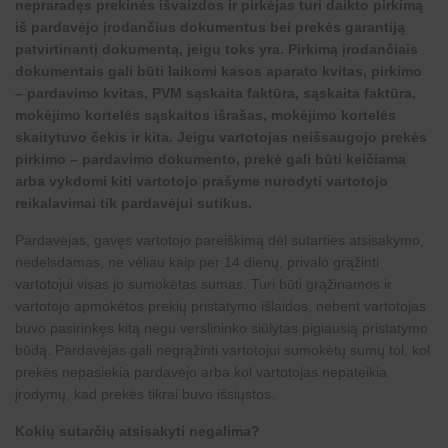
nepraradęs prekinės išvaizdos ir pirkėjas turi daikto pirkimą
iš pardavėjo įrodančius dokumentus bei prekės garantiją
patvirtinantį dokumentą, jeigu toks yra. Pirkimą įrodančiais
dokumentais gali būti laikomi kasos aparato kvitas, pirkimo
– pardavimo kvitas, PVM sąskaita faktūra, sąskaita faktūra,
mokėjimo kortelės sąskaitos išrašas, mokėjimo kortelės
skaitytuvo čekis ir kita. Jeigu vartotojas neišsaugojo prekės
pirkimo – pardavimo dokumento, prekė gali būti keičiama
arba vykdomi kiti vartotojo prašyme nurodyti vartotojo
reikalavimai tik pardavėjui sutikus.
Pardavėjas, gavęs vartotojo pareiškimą dėl sutarties atsisakymo,
nedelsdamas, ne vėliau kaip per 14 dienų, privalo grąžinti
vartotojui visas jo sumokėtas sumas. Turi būti grąžinamos ir
vartotojo apmokėtos prekių pristatymo išlaidos, nebent vartotojas
buvo pasirinkęs kitą negu verslininko siūlytas pigiausią pristatymo
būdą. Pardavėjas gali negrąžinti vartotojui sumokėtų sumų tol, kol
prekės nepasiekia pardavėjo arba kol vartotojas nepateikia
įrodymų, kad prekės tikrai buvo išsiųstos.
Kokių sutarčių atsisakyti negalima?