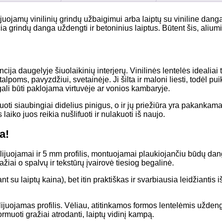
ijuojamų vinilinių grindų užbaigimui arba laiptų su viniline danga
grindų danga uždengti ir betoninius laiptus. Būtent šis, aliumini
a daugelyje šiuolaikinių interjerų. Vinilinės lentelės idealiai t
lpoms, pavyzdžiui, svetainėje. Ji šilta ir maloni liesti, todėl pu
gali būti paklojama virtuvėje ar vonios kambaryje.
inuoti siaubingiai didelius pinigus, o ir jų priežiūra yra pakankam
laiko juos reikia nušlifuoti ir nulakuoti iš naujo.
a!
 klijuojamai ir 5 mm profilis, montuojamai plaukiojančiu būdų dang
ažiai o spalvų ir tekstūrų įvairovė tiesiog begalinė.
u laiptų kaina), bet itin praktiškas ir svarbiausia leidžiantis išl
lijuojamas profilis. Vėliau, atitinkamos formos lentelėmis užde
rmuoti gražiai atrodanti, laiptų vidinį kampą.