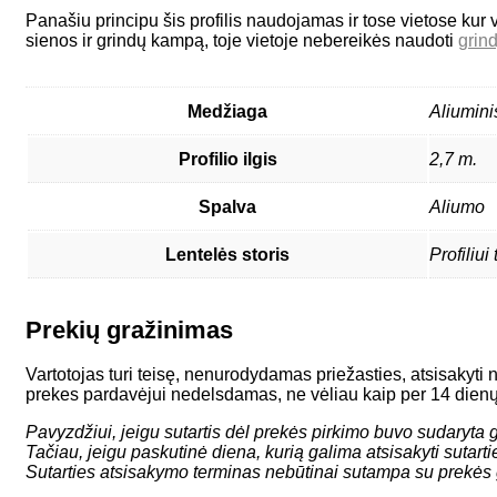
Panašiu principu šis profilis naudojamas ir tose vietose kur v
sienos ir grindų kampą, toje vietoje nebereikės naudoti
grin
Medžiaga
Aliumini
Profilio ilgis
2,7 m.
Spalva
Aliumo
Lentelės storis
Profiliui
Prekių gražinimas
Vartotojas turi teisę, nenurodydamas priežasties, atsisakyti 
prekes pardavėjui nedelsdamas, ne vėliau kaip per 14 dienų
Pavyzdžiui, jeigu sutartis dėl prekės pirkimo buvo sudaryta gr
Tačiau, jeigu paskutinė diena, kurią galima atsisakyti sutar
Sutarties atsisakymo terminas nebūtinai sutampa su prekės 