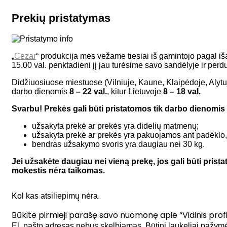
Prekių pristatymas
„
Cezar
“ produkcija mes vežame tiesiai iš gamintojo pagal iša
15.00 val. penktadieni jį jau turėsime savo sandėlyje ir perd
Didžiuosiuose miestuose (Vilniuje, Kaune, Klaipėdoje, Alytuj
darbo dienomis
8 – 22 val.
, kitur Lietuvoje
8 – 18 val.
Svarbu! Prekės gali būti pristatomos tik darbo dienomis ir
užsakyta prekė ar prekės yra didelių matmenų;
užsakyta prekė ar prekės yra pakuojamos ant padėklo, n
bendras užsakymo svoris yra daugiau nei 30 kg.
Jei užsakėte daugiau nei vieną prekę, jos gali būti pris
mokestis nėra taikomas.
Kol kas atsiliepimų nėra.
Būkite pirmieji parašę savo nuomonę apie “Vidinis profil
El. pašto adresas nebus skelbiamas.
Būtini laukeliai pažym