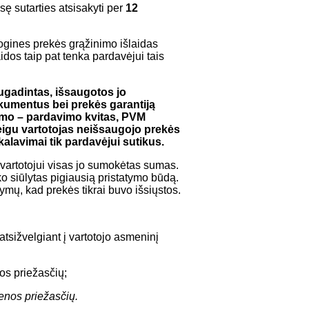
sę sutarties atsisakyti per
12
iogines prekės grąžinimo išlaidas
idos taip pat tenka pardavėjui tais
sugadintas, išsaugotos jo
okumentus bei prekės garantiją
rkimo – pardavimo kvitas, PVM
Jeigu vartotojas neišsaugojo prekės
alavimai tik pardavėjui sutikus.
 vartotojui visas jo sumokėtas sumas.
ko siūlytas pigiausią pristatymo būdą.
ymų, kad prekės tikrai buvo išsiųstos.
tsižvelgiant į vartotojo asmeninį
os priežasčių;
ienos priežasčių.