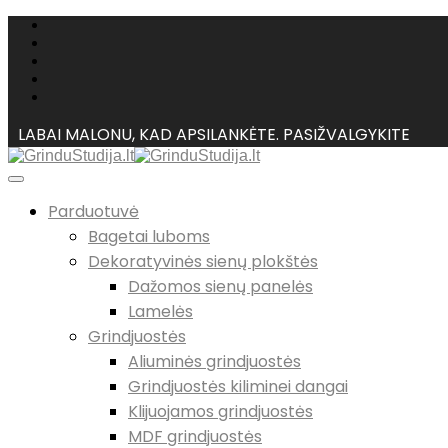
LABAI MALONU, KAD APSILANKĖTE. PASIŽVALGYKITE
Parduotuvė
Bagetai luboms
Dekoratyvinės sienų plokštės
Dažomos sienų panelės
Lamelės
Grindjuostės
Aliuminės grindjuostės
Grindjuostės kiliminei dangai
Klijuojamos grindjuostės
MDF grindjuostės