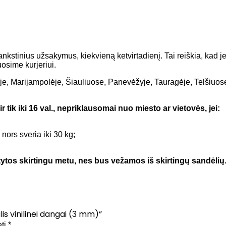
nkstinius užsakymus, kiekvieną ketvirtadienį. Tai reiškia, kad j
uosime kurjeriui.
e, Marijampolėje, Šiauliuose, Panevėžyje, Tauragėje, Telšiuose,
 tik iki 16 val., nepriklausomai nuo miesto ar vietovės, jei:
ors sveria iki 30 kg;
tatytos skirtingu metu, nes bus vežamos iš skirtingų sandėli
is vinilinei dangai (3 mm)”
ėti
*