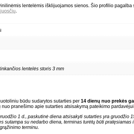
inilinėmis lentelėmis išklijuojamos sienos. Šio profilio pagalba s
djuosčių
.
s
 tinkančios lentelės storis 3 mm
nuotoliniu būdu sudarytos sutarties per
14 dienų nuo prekės g
 nuo pranešimo apie sutarties atsisakymą pateikimo pardavėjui
uodžio 1 d., paskutinė diena atsisakyti sutarties yra gruodžio 15
ties sutampa su nedarbo diena, terminas turėtų būti pratęsiamas i
grąžinimo terminu.