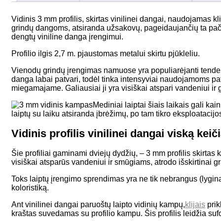
Vidinis 3 mm profilis, skirtas vinilinei dangai, naudojamas kl
grindų dangoms, atsiranda užsakovų, pageidaujančių ta pačia 
dengtų viniline danga įrengimui.
Profilio ilgis 2,7 m. pjaustomas metalui skirtu pjūkleliu.
Vienodų grindų įrengimas namuose yra populiarėjanti tendencij
danga labai patvari, todėl tinka intensyviai naudojamoms pata
miegamajame. Galiausiai ji yra visiškai atspari vandeniui ir 
Mediniai laiptai šiais laikais gali ka
laiptų su laiku atsiranda įbrėžimų, po tam tikro eksploatacijos 
Vidinis profilis vinilinei dangai viską keiči
Šie profiliai gaminami dviejų dydžių, – 3 mm profilis skirtas
visiškai atsparūs vandeniui ir smūgiams, atrodo išskirtinai gr
Toks laiptų įrengimo sprendimas yra ne tik nebrangus (lyginant s
koloristiką.
Ant vinilinei dangai paruoštų laipto vidinių kampų,
klijais
prik
kraštas suvedamas su profilio kampu. Šis profilis leidžia sufo