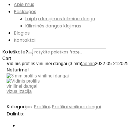
Apie mus
Paslaugos
Laiptų dengimas kilimine danga
Kiliminės dangos klojimas
Blog’as
Kontaktai
Ko ieškote?
Cart
Vidinis profilis vinilinei dangai (3 mm)
admin
2022-05-21
2025
Neturime!
Kategorijos:
Profiliai
,
Profiliai vinilinei dangai
Dalintis: