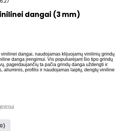
16.27
 vinilinei dangai (3 mm)
s vinilinei dangai, naudojamas klijuojamų vinilinių grindų
niline danga įrengimui. Vis populiarėjant šio tipo grindų
ų, pageidaujančių ta pačia grindų danga uždengti ir
s, aliuminis, profilis ir naudojamas laiptų, dengtų viniline
ginimui
(0)