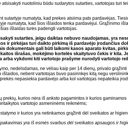
atsisakyti nuotoliniu būdu sudarytos sutarties, vartotojas turi tei
bent sutartyje numatyta, kad prekes atsiima pats pardavėjas. Ties
yje numatyta, kad šios išlaidos tenka pardavėjui. Grąžinimo išla
šias išlaidas turės padengti vartotojas.
tsisakyti sutarties, jeigu daiktas nebuvo naudojamas, yra ne
s ir pirkėjas turi daikto pirkimą iš pardavėjo įrodančius d
iais dokumentais gali būti laikomi kasos aparato kvitas, pi
skaitos išrašas, mokėjimo kortelės skaitytuvo čekis ir kita. 
arba vykdomi kiti vartotojo prašyme nurodyti vartotojo reik
ymo, nedelsdamas, ne vėliau kaip per 14 dienų, privalo grąžinti
 išlaidos, nebent vartotojas buvo pasirinkęs kitą negu verslinin
 prekės nepasiekia pardavėjo arba kol vartotojas nepateikia įrod
 prekių, kurios nėra iš anksto pagamintos ir kurios gaminamos a
 pritaikytos vartotojo asmeninėms reikmėms;
statymo ir kurios yra netinkamos grąžinti dėl sveikatos ar higien
is įpakavimas yra iš esmės svarbus dėl sveikatos apsaugos ir hig