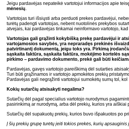
Jeigu pardavėjas nepateikė vartotojui informacijos apie teisę 
mėnesių
.
Vartotojas turi išsiųsti arba perduoti prekes pardavėjui, ne
turėtų padengti vartotojas, nebent nuotolinės prekybos sutart
atvejais, kai pardavėjas tinkamai neinformavo vartotojo, kad 
Vartotojas gali grąžinti kokybišką prekę pardavėjui ir a
vartojamosios savybės, yra nepraradęs prekinės išvaizdo
patvirtinantį dokumentą, jeigu toks yra. Pirkimą įrodanč
sąskaita faktūra, sąskaita faktūra, mokėjimo kortelės są
pirkimo – pardavimo dokumento, prekė gali būti keičiama 
Pardavėjas, gavęs vartotojo pareiškimą dėl sutarties atsisak
Turi būti grąžinamos ir vartotojo apmokėtos prekių pristatymo
Pardavėjas gali negrąžinti vartotojui sumokėtų sumų tol, kol
Kokių sutarčių atsisakyti negalima?
Sutarčių dėl pagal specialius vartotojo nurodymus pagamintų
pasirinkimą ar nurodymą, arba dėl prekių, kurios yra aiškiai
Sutarčių dėl supakuotų prekių, kurios buvo išpakuotos po pri
Į šių prekių grupę turėtų įeiti tokios prekės, kurių apsaugin