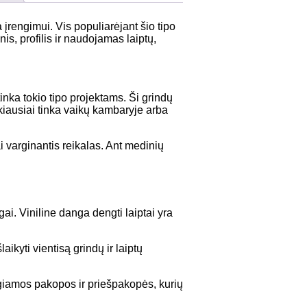
 įrengimui. Vis populiarėjant šio tipo
s, profilis ir naudojamas laiptų,
inka tokio tipo projektams. Ši grindų
ikiausiai tinka vaikų kambaryje arba
ai varginantis reikalas. Ant medinių
ai. Viniline danga dengti laiptai yra
aikyti vientisą grindų ir laiptų
ngiamos pakopos ir priešpakopės, kurių