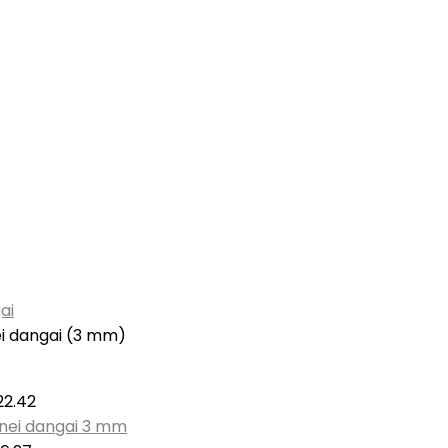
gai
inei dangai (3 mm)
22.42