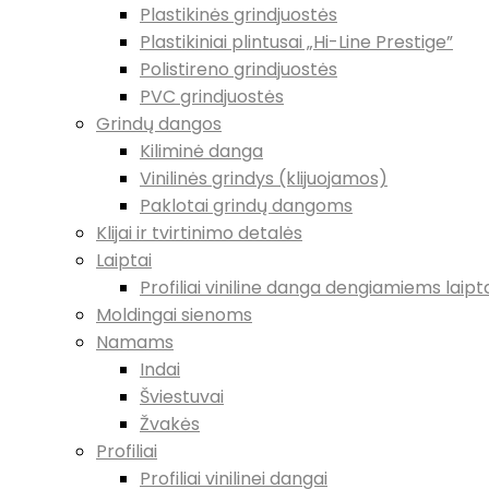
Plastikinės grindjuostės
Plastikiniai plintusai „Hi-Line Prestige”
Polistireno grindjuostės
PVC grindjuostės
Grindų dangos
Kiliminė danga
Vinilinės grindys (klijuojamos)
Paklotai grindų dangoms
Klijai ir tvirtinimo detalės
Laiptai
Profiliai viniline danga dengiamiems laip
Moldingai sienoms
Namams
Indai
Šviestuvai
Žvakės
Profiliai
Profiliai vinilinei dangai