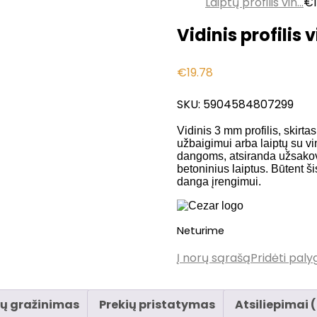
Laiptų profilis vin...
€
Vidinis profilis
€
19.78
SKU:
5904584807299
Vidinis 3 mm profilis, skirta
užbaigimui arba laiptų su vi
dangoms, atsiranda užsakov
betoninius laiptus. Būtent ši
danga įrengimui.
Neturime
Į norų sąrašą
Pridėti paly
ių gražinimas
Prekių pristatymas
Atsiliepimai 