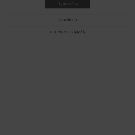
Į KREPŠELĮ
PERŽIŪRĖTI
ĮTRAUKTI Į SĄRAŠĄ