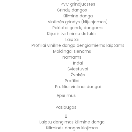
PVC grindjuostės
Grindų dangos
Kiliminė danga
Vinilinės grindys (klijuojamos)
Paklotai grindų dangoms
Klijai ir tvirtinimo detalės
Laiptai
Profiliai viniline danga dengiamiems laiptams
Moldingai sienoms
Namams
Indai
Šviestuvai
Žvakės
Profiliai
Profiliai vinilinei dangai
Apie mus
Paslaugos
Laiptų dengimas kilimine danga
Kiliminės dangos klojimas