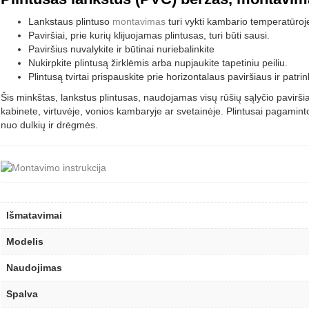
Lankstaus plintuso
montavimas
turi vykti kambario temperatūroje
Paviršiai, prie kurių klijuojamas plintusas, turi būti sausi.
Paviršius nuvalykite ir būtinai nuriebalinkite
Nukirpkite plintusą žirklėmis arba nupjaukite tapetiniu peiliu.
Plintusą tvirtai prispauskite prie horizontalaus paviršiaus ir patrinki
Šis minkštas, lankstus plintusas, naudojamas visų rūšių sąlyčio paviršiam
kabinete, virtuvėje, vonios kambaryje ar svetainėje. Plintusai pagamin
nuo dulkių ir drėgmės.
Išmatavimai
Modelis
Naudojimas
Spalva