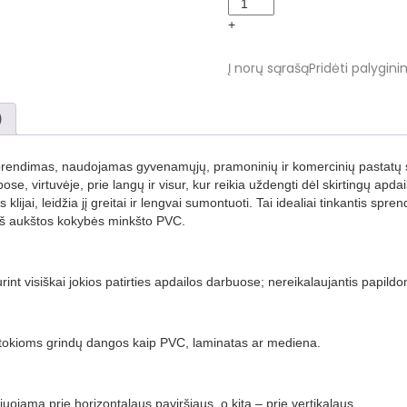
(PVC)
+
beržas,
50x20
Į norų sąrašą
Pridėti palygini
mm,
5-
25
)
m.
quantity
prendimas, naudojamas gyvenamųjų, pramoninių ir komercinių pastatų st
se, virtuvėje, prie langų ir visur, kur reikia uždengti dėl skirtingų apdai
lijai, leidžia jį greitai ir lengvai sumontuoti. Tai idealiai tinkantis spre
i iš aukštos kokybės minkšto PVC.
int visiškai jokios patirties apdailos darbuose; nereikalaujantis papild
nka tokioms grindų dangos kaip PVC, laminatas ar mediena.
lijuojama prie horizontalaus paviršiaus, o kita – prie vertikalaus.