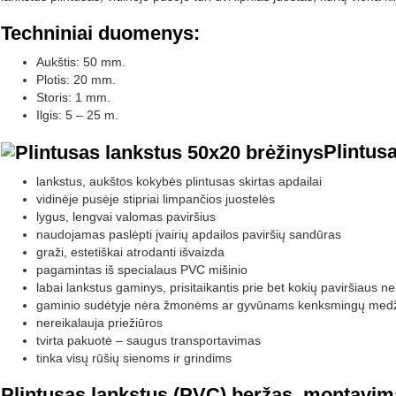
Techniniai duomenys:
Aukštis: 50 mm.
Plotis: 20 mm.
Storis: 1 mm.
Ilgis: 5 – 25 m.
Plintus
lankstus, aukštos kokybės plintusas skirtas apdailai
vidinėje pusėje stipriai limpančios juostelės
lygus, lengvai valomas paviršius
naudojamas paslėpti įvairių apdailos paviršių sandūras
graži, estetiškai atrodanti išvaizda
pagamintas iš specialaus PVC mišinio
labai lankstus gaminys, prisitaikantis prie bet kokių paviršiaus 
gaminio sudėtyje nėra žmonėms ar gyvūnams kenksmingų med
nereikalauja priežiūros
tvirta pakuotė – saugus transportavimas
tinka visų rūšių sienoms ir grindims
Plintusas lankstus (PVC) beržas, montavim