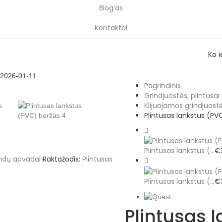
Blog’as
Kontaktai
Ko 
2026-01-11
Pagrindinis
Grindjuostės, plintusai
Klijuojamos grindjuost
Plintusas lankstus (P
Plintusas lankstus (...
€
rindų apvadai
Raktažodis:
Plintusas
Plintusas lankstus (...
€
Plintusas 