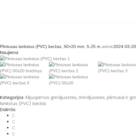
Plintusas lankstus (PVC) beržas, 50×20 mm, 5-25 m.
admin
2024-03-20
Naujiena
Kategorijos:
Klijuojamos grindjuostės
,
Grindjuostės, plintusai ir g
lankstus (PVC) beržas
Dalintis: