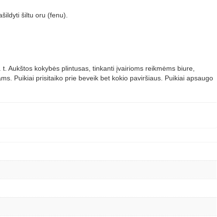
ldyti šiltu oru (fenu).
t. t. Aukštos kokybės plintusas, tinkanti įvairioms reikmėms biure,
. Puikiai prisitaiko prie beveik bet kokio paviršiaus. Puikiai apsaugo