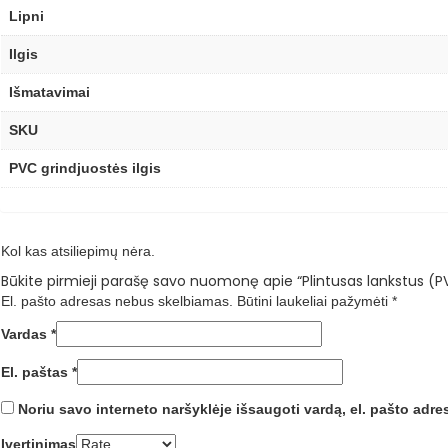
Lipni
Ilgis
Išmatavimai
SKU
PVC grindjuostės ilgis
Kol kas atsiliepimų nėra.
Būkite pirmieji parašę savo nuomonę apie “Plintusas lankstus (
El. pašto adresas nebus skelbiamas.
Būtini laukeliai pažymėti
*
Vardas
*
El. paštas
*
Noriu savo interneto naršyklėje išsaugoti vardą, el. pašto adresą
Įvertinimas