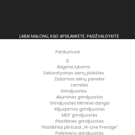
LABAI MALONU, KAD APSILANKĖTE. PASIŽVALGYKITE
Parduotuvė
Bagetai luboms
Dekoratyvinės sienų plokštės
Dažomos sienų panelės
Lamelės
Grindjuostės
Aliuminės grindjuostės
Grindjuostės kiliminei dangai
Klijuojamos grindjuostės
MDF grindjuostės
Plastikinės grindjuostės
Plastikiniai plintusai „Hi-Line Prestige”
Polistireno grindjuostės