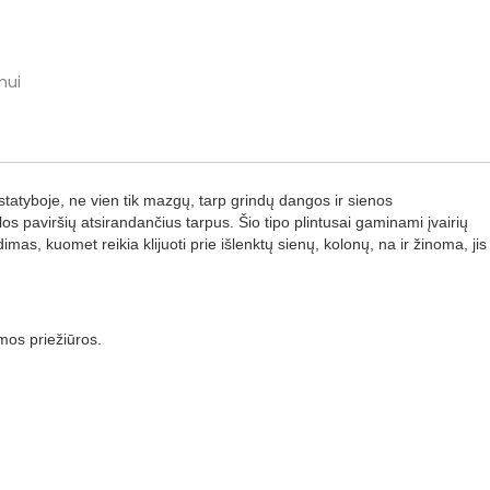
mui
atyboje, ne vien tik mazgų, tarp grindų dangos ir sienos
los paviršių atsirandančius tarpus. Šio tipo plintusai gaminami įvairių
ndimas, kuomet reikia klijuoti prie išlenktų sienų, kolonų, na ir žinoma, jis
omos priežiūros.