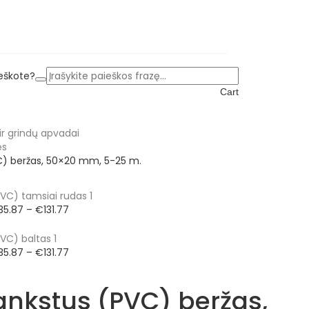
ieškote?
Cart
 ir grindų apvadai
ės
VC) beržas, 50×20 mm, 5-25 m.
Price
35.87
–
€
131.77
range:
€35.87
through
Price
35.87
–
€
131.77
€131.77
range:
€35.87
lankstus (PVC) beržas,
through
€131.77