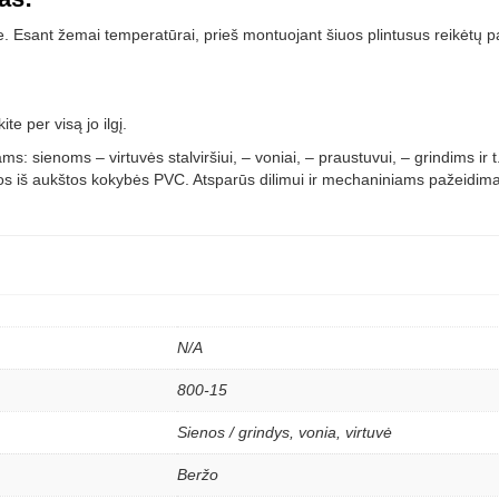
. Esant žemai temperatūrai, prieš montuojant šiuos plintusus reikėtų paši
te per visą jo ilgį.
s: sienoms – virtuvės stalviršiui, – voniai, – praustuvui, – grindims ir 
tos iš aukštos kokybės PVC. Atsparūs dilimui ir mechaniniams pažeidimams
N/A
800-15
Sienos / grindys, vonia, virtuvė
Beržo