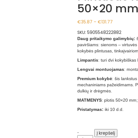
50×20 mm,
Price
€
35.87
–
€
131.77
range:
SKU:
5905548222882
€35.87
Daug pritaikymo galimybių:
š
paviršiams: sienoms – virtuvės s
through
kokybės plintusas, tinkaįvairio
€131.77
Limpantis
: turi dvi kokybiškas 
Lengvai montuojamas
: monta
Premium kokybė
: šis lankstu
mechaniniams pažeidimams. Puik
dulkių ir drėgmės.
MATMENYS
: plotis 50×20 mm; 
Pristatymas:
iki 10 d.d.
PVC grindjuostės ilgis
Plintusas
-
Į krepšelį
lankstus