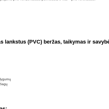
as lankstus (PVC) beržas, taikymas ir savyb
nelygumų
žiagų
as: