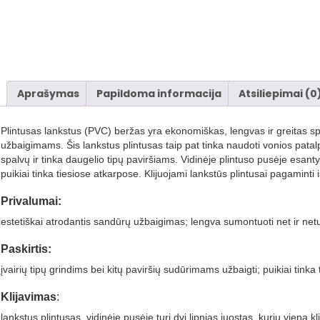
Aprašymas
Papildoma informacija
Atsiliepimai (0
Plintusas lankstus (PVC) beržas yra ekonomiškas, lengvas ir greitas s
užbaigimams. Šis lankstus plintusas taip pat tinka naudoti vonios patalpo
spalvų ir tinka daugelio tipų paviršiams. Vidinėje plintuso pusėje esantys k
puikiai tinka tiesiose atkarpose. Klijuojami lankstūs plintusai pagamint
Privalumai:
estetiškai atrodantis sandūrų užbaigimas; lengva sumontuoti net ir netur
Paskirtis:
įvairių tipų grindims bei kitų paviršių sudūrimams užbaigti; puikiai ti
Klijavimas
:
lankstus plintusas, vidinėje pusėje turi dvi lipnias juostas, kurių viena k