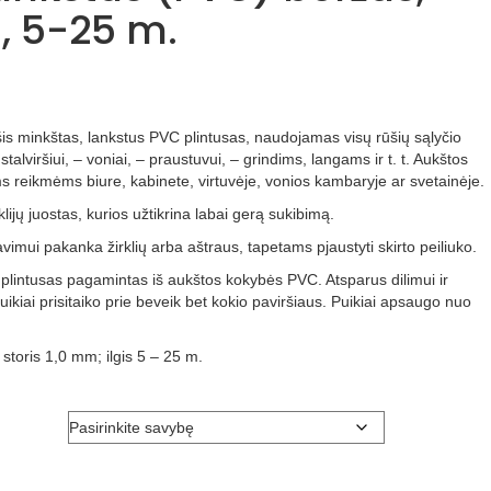
 5-25 m.
is minkštas, lankstus PVC plintusas, naudojamas visų rūšių sąlyčio
talviršiui, – voniai, – praustuvui, – grindims, langams ir t. t. Aukštos
ms reikmėms biure, kabinete, virtuvėje, vonios kambaryje ar svetainėje.
klijų juostas, kurios užtikrina labai gerą sukibimą.
vimui pakanka žirklių arba aštraus, tapetams pjaustyti skirto peiliuko.
s plintusas pagamintas iš aukštos kokybės PVC. Atsparus dilimui ir
iai prisitaiko prie beveik bet kokio paviršiaus. Puikiai apsaugo nuo
storis 1,0 mm; ilgis 5 – 25 m.