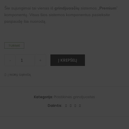
Šie sujungimai tai vienas iš
grindjuosčių
sistemos „
Premium
”
komponentų. Visus šios sistemos komponentus pasieksite
paspaudę šia
nuorodą
.
TURIME
Sujungimai
A
Į KREPŠELĮ
-
+
"Premium"
l
grindjuostėms
t
(Klepkos
e
ąžuolas)
Į NORŲ SĄRAŠĄ
r
quantity
n
a
t
i
Kategorija:
Plastikinės grindjuostės
v
e
Dalintis:
: