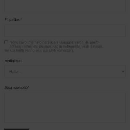
El. paštas
*
Noriu savo interneto naršyklėje išsaugoti vardą, el. pašto
adresą ir interneto puslapį, kad jų nebereiktų įvesti iš naujo,
kai kitą kartą vėl norėsiu parašyti komentarą.
Įvertinimas
Jūsų nuomonė
*