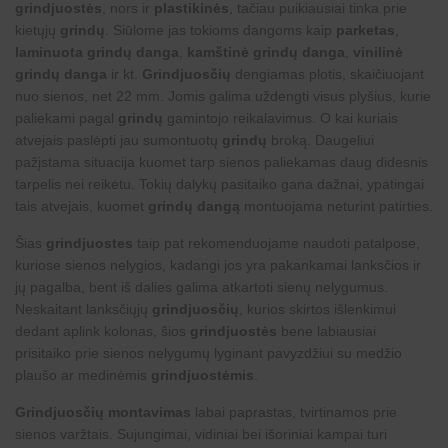
grindjuostės
, nors ir
plastikinės
, tačiau puikiausiai tinka prie
kietųjų
grindų
. Siūlome jas tokioms dangoms kaip
parketas
,
laminuota grindų danga
,
kamštinė grindų danga
,
vinilinė
grindų danga
ir kt.
Grindjuosčių
dengiamas plotis, skaičiuojant
nuo sienos, net 22 mm. Jomis galima uždengti visus plyšius, kurie
paliekami pagal
grindų
gamintojo reikalavimus. O kai kuriais
atvejais paslėpti jau sumontuotų
grindų
broką. Daugeliui
pažįstama situacija kuomet tarp sienos paliekamas daug didesnis
tarpelis nei reikėtu. Tokių dalykų pasitaiko gana dažnai, ypatingai
tais atvejais, kuomet
grindų dangą
montuojama neturint patirties.
Šias
grindjuostes
taip pat rekomenduojame naudoti patalpose,
kuriose sienos nelygios, kadangi jos yra pakankamai lanksčios ir
jų pagalba, bent iš dalies galima atkartoti sienų nelygumus.
Neskaitant lanksčiųjų
grindjuosčių
, kurios skirtos išlenkimui
dedant aplink kolonas, šios
grindjuostės
bene labiausiai
prisitaiko prie sienos nelygumų lyginant pavyzdžiui su medžio
plaušo ar medinėmis
grindjuostėmis
.
Grindjuosčių montavimas
labai paprastas, tvirtinamos prie
sienos varžtais. Sujungimai, vidiniai bei išoriniai kampai turi