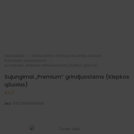
PAGRINDINIS
GRINDJUOSTĖS, PLINTUSAI IR GRINDŲ APVADAI
PLASTIKINĖS GRINDJUOSTĖS
SUJUNGIMAI „PREMIUM” GRINDJUOSTĖMS (KLEPKOS ĄŽUOLAS)
Sujungimai „Premium” grindjuostėms (Klepkos
ąžuolas)
€
1.17
5907684664908
SKU: