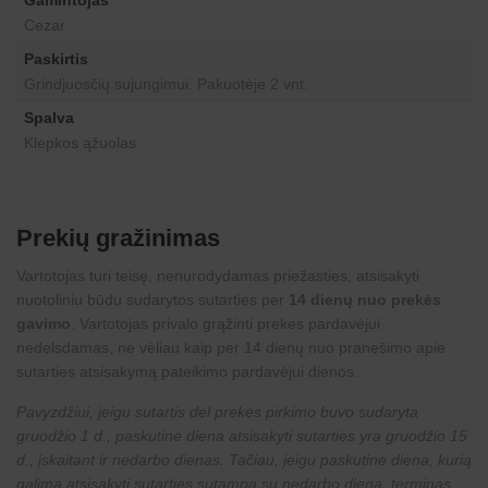
Gamintojas
Cezar
Paskirtis
Grindjuosčių sujungimui. Pakuotėje 2 vnt.
Spalva
Klepkos ąžuolas
Prekių gražinimas
Vartotojas turi teisę, nenurodydamas priežasties, atsisakyti
nuotoliniu būdu sudarytos sutarties per
14 dienų nuo prekės
gavimo
. Vartotojas privalo grąžinti prekes pardavėjui
nedelsdamas, ne vėliau kaip per 14 dienų nuo pranešimo apie
sutarties atsisakymą pateikimo pardavėjui dienos.
Pavyzdžiui, jeigu sutartis dėl prekės pirkimo buvo sudaryta
gruodžio 1 d., paskutinė diena atsisakyti sutarties yra gruodžio 15
d., įskaitant ir nedarbo dienas. Tačiau, jeigu paskutinė diena, kurią
galima atsisakyti sutarties sutampa su nedarbo diena, terminas