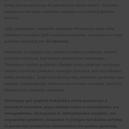
turėtų būti pratęsiamas iki artimiausios darbo dienos. Sutarties
atsisakymo terminas nebūtinai sutampa su prekės grąžinimo
terminu.
Jeigu pardavėjas nepateikė vartotojui informacijos apie teisę
atsisakyti nuotoliniu būdu sudarytos sutarties, vartotojas turi teisę
sutarties atsisakyti per
12 mėnesių
.
Vartotojas turi išsiųsti arba perduoti prekes pardavėjui, nebent
sutartyje numatyta, kad prekes atsiima pats pardavėjas.
Tiesiogines prekės grąžinimo išlaidas turėtų padengti vartotojas,
nebent nuotolinės prekybos sutartyje numatyta, kad šios išlaidos
tenka pardavėjui. Grąžinimo išlaidos taip pat tenka pardavėjui tais
atvejais, kai pardavėjas tinkamai neinformavo vartotojo, kad šias
išlaidas turės padengti vartotojas.
Vartotojas gali grąžinti kokybišką prekę pardavėjui ir
atsisakyti sutarties, jeigu daiktas nebuvo naudojamas, yra
nesugadintas, išsaugotos jo vartojamosios savybės, yra
nepraradęs prekinės išvaizdos ir pirkėjas turi daikto pirkimą
iš pardavėjo įrodančius dokumentus bei prekės garantiją