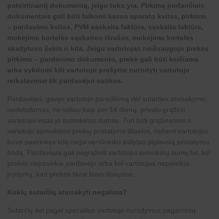
patvirtinantį dokumentą, jeigu toks yra. Pirkimą įrodančiais
dokumentais gali būti laikomi kasos aparato kvitas, pirkimo
– pardavimo kvitas, PVM sąskaita faktūra, sąskaita faktūra,
mokėjimo kortelės sąskaitos išrašas, mokėjimo kortelės
skaitytuvo čekis ir kita. Jeigu vartotojas neišsaugojo prekės
pirkimo – pardavimo dokumento, prekė gali būti keičiama
arba vykdomi kiti vartotojo prašyme nurodyti vartotojo
reikalavimai tik pardavėjui sutikus.
Pardavėjas, gavęs vartotojo pareiškimą dėl sutarties atsisakymo,
nedelsdamas, ne vėliau kaip per 14 dienų, privalo grąžinti
vartotojui visas jo sumokėtas sumas. Turi būti grąžinamos ir
vartotojo apmokėtos prekių pristatymo išlaidos, nebent vartotojas
buvo pasirinkęs kitą negu verslininko siūlytas pigiausią pristatymo
būdą. Pardavėjas gali negrąžinti vartotojui sumokėtų sumų tol, kol
prekės nepasiekia pardavėjo arba kol vartotojas nepateikia
įrodymų, kad prekės tikrai buvo išsiųstos.
Kokių sutarčių atsisakyti negalima?
Sutarčių dėl pagal specialius vartotojo nurodymus pagamintų