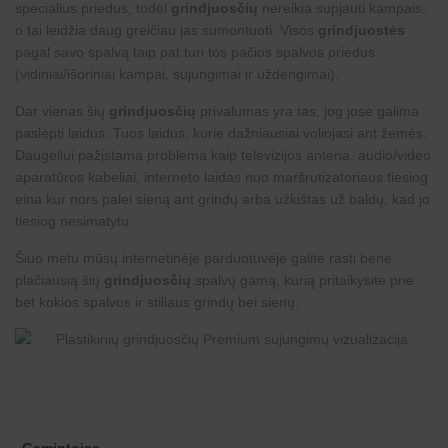
specialius priedus, todėl
grindjuosčių
nereikia supjauti kampais,
o tai leidžia daug greičiau jas sumontuoti. Visos
grindjuostės
pagal savo spalvą taip pat turi tos pačios spalvos priedus
(vidiniai/išoriniai kampai, sujungimai ir uždengimai).
Dar vienas šių
grindjuosčių
privalumas yra tas, jog jose galima
paslėpti laidus. Tuos laidus, kurie dažniausiai voliojasi ant žemės.
Daugeliui pažįstama problema kaip televizijos antena, audio/video
aparatūros kabeliai, interneto laidas nuo maršrutizatoriaus tiesiog
eina kur nors palei sieną ant grindų arba užkištas už baldų, kad jo
tiesiog nesimatytu.
Šiuo metu mūsų internetinėje parduotuvėje galite rasti bene
plačiausią šių
grindjuosčių
spalvų gamą, kurią pritaikysite prie
bet kokios spalvos ir stiliaus grindų bei sienų.