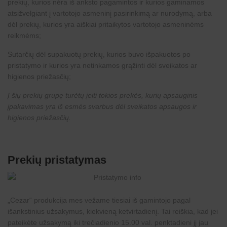
prekių, kurios nėra iš anksto pagamintos ir kurios gaminamos
atsižvelgiant į vartotojo asmeninį pasirinkimą ar nurodymą, arba
dėl prekių, kurios yra aiškiai pritaikytos vartotojo asmeninėms
reikmėms;
Sutarčių dėl supakuotų prekių, kurios buvo išpakuotos po
pristatymo ir kurios yra netinkamos grąžinti dėl sveikatos ar
higienos priežasčių;
Į šių prekių grupę turėtų įeiti tokios prekės, kurių apsauginis
įpakavimas yra iš esmės svarbus dėl sveikatos apsaugos ir
higienos priežasčių.
Prekių pristatymas
„
Cezar
“ produkcija mes vežame tiesiai iš gamintojo pagal
išankstinius užsakymus, kiekvieną ketvirtadienį. Tai reiškia, kad jei
pateikėte užsakymą iki trečiadienio 15.00 val. penktadieni jį jau