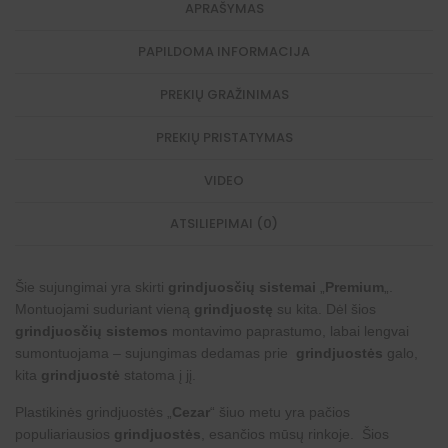
APRAŠYMAS
PAPILDOMA INFORMACIJA
PREKIŲ GRAŽINIMAS
PREKIŲ PRISTATYMAS
VIDEO
ATSILIEPIMAI (0)
Šie sujungimai yra skirti
grindjuosčių sistemai
„
Premium
„.
Montuojami suduriant vieną
grindjuostę
su kita. Dėl šios
grindjuosčių sistemos
montavimo paprastumo, labai lengvai
sumontuojama – sujungimas dedamas prie
grindjuostės
galo,
kita
grindjuostė
statoma į jį.
Plastikinės grindjuostės „
Cezar
“ šiuo metu yra pačios
populiariausios
grindjuostės
, esančios mūsų rinkoje. Šios