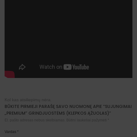
Kol kas atsiliepimų nėra.
BŪKITE PIRMIEJI PARAŠĘ SAVO NUOMONĘ APIE “SUJUNGIMAI
„PREMIUM” GRINDJUOSTĖMS (KLEPKOS ĄŽUOLAS)”
El. pašto adresas nebus skelbiamas.
Būtini laukeliai pažymėti
*
Vardas
*