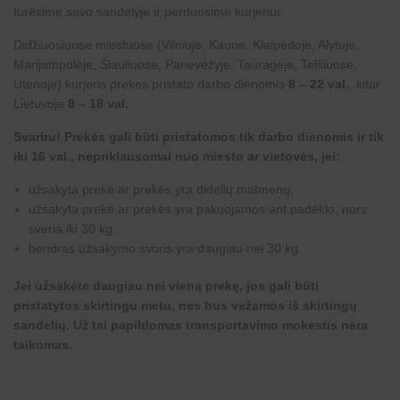
turėsime savo sandėlyje ir perduosime kurjeriui.
Didžiuosiuose miestuose (Vilniuje, Kaune, Klaipėdoje, Alytuje,
Marijampolėje, Šiauliuose, Panevėžyje, Tauragėje, Telšiuose,
Utenoje) kurjeris prekes pristato darbo dienomis
8 – 22 val.
, kitur
Lietuvoje
8 – 18 val.
Svarbu! Prekės gali būti pristatomos tik darbo dienomis ir tik
iki 16 val., nepriklausomai nuo miesto ar vietovės, jei:
užsakyta prekė ar prekės yra didelių matmenų;
užsakyta prekė ar prekės yra pakuojamos ant padėklo, nors
sveria iki 30 kg;
bendras užsakymo svoris yra daugiau nei 30 kg.
Jei užsakėte daugiau nei vieną prekę, jos gali būti
pristatytos skirtingu metu, nes bus vežamos iš skirtingų
sandėlių. Už tai papildomas transportavimo mokestis nėra
taikomas.